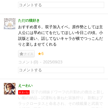
ただの猫好き
おすすめ度６。双子加入イベ。原作勢としては主
人公には早めにてをだしてほしい今日この頃。小
説版と違い、話してないキャラが横でつっこんだ
りと楽しませてくれる
★6
ナイス
コメント(0)
2025/09/23
えーわい
双子の姉妹ドワーフの片割れの救出と新し
ネタバレ
い船の納品→試運転を兼ねた宙族狩り。新船はブ
ラックロータスと命名され、その積載量と武装で