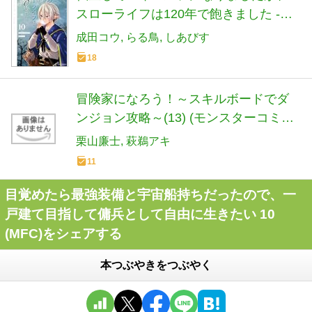
スローライフは120年で飽きました -
Highelf with a long life- (10) (アース・ス
成田コウ
らる鳥
しあびす
ター コミックス)
18
冒険家になろう！～スキルボードでダ
ンジョン攻略～(13) (モンスターコミッ
クス)
栗山廉士
萩鵜アキ
11
目覚めたら最強装備と宇宙船持ちだったので、一
戸建て目指して傭兵として自由に生きたい 10
(MFC)をシェアする
本つぶやきをつぶやく