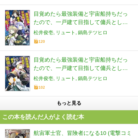
目覚めたら最強装備と宇宙船持ちだっ
たので、一戸建て目指して傭兵として
自由に生きたい 3 (MFC)
松井俊壱
リュート
鍋島テツヒロ
120
目覚めたら最強装備と宇宙船持ちだっ
たので、一戸建て目指して傭兵として
自由に生きたい 4 (MFC)
松井俊壱
リュート
鍋島テツヒロ
102
もっと見る
この本を読んだ人がよく読む本
航宙軍士官、冒険者になる10 (電撃コミ