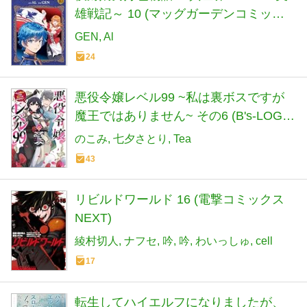
雄戦記～ 10 (マッグガーデンコミック
Beat'sシリーズ)
GEN
Al
24
悪役令嬢レベル99 ~私は裏ボスですが
魔王ではありません~ その6 (B's-LOG
COMICS)
のこみ
七夕さとり
Tea
43
リビルドワールド 16 (電撃コミックス
NEXT)
綾村切人
ナフセ
吟
吟
わいっしゅ
cell
17
転生してハイエルフになりましたが、