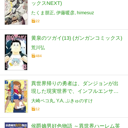
ックスNEXT)
たくま朋正
伊藤暖彦
himesuz
22
黄泉のツガイ(13) (ガンガンコミックス)
荒川弘
484
異世界帰りの勇者は、ダンジョンが出
現した現実世界で、インフルエンサー
になって金を稼ぎます! 7 (ヒューコミッ
大崎ペコ丸
Y.A
ぷきゅのすけ
クス)
12
侯爵嫡男好色物語 ～異世界ハーレム英