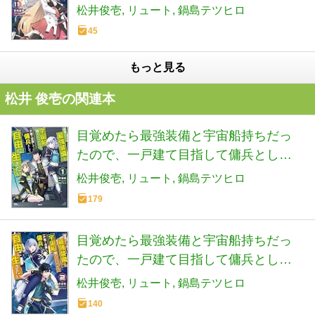
自由に生きたい 11 (MFC)
松井俊壱
リュート
鍋島テツヒロ
45
もっと見る
松井 俊壱の関連本
目覚めたら最強装備と宇宙船持ちだっ
たので、一戸建て目指して傭兵として
自由に生きたい 1 (MFC)
松井俊壱
リュート
鍋島テツヒロ
179
目覚めたら最強装備と宇宙船持ちだっ
たので、一戸建て目指して傭兵として
自由に生きたい 2 (MFC)
松井俊壱
リュート
鍋島テツヒロ
140