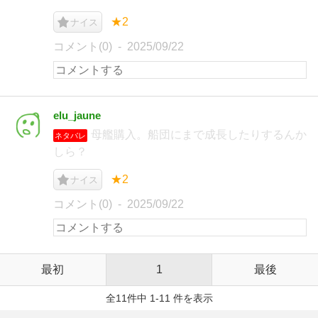
★2
ナイス
コメント(0)
2025/09/22
elu_jaune
母艦購入。船団にまで成長したりするんか
ネタバレ
しら？
★2
ナイス
コメント(0)
2025/09/22
最初
1
最後
全11件中 1-11 件を表示