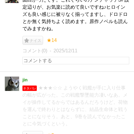
定辺りが、お気楽に読めて良いですね♪ヒロイン
ズも良い感じに被りなく揃ってますし、ドロドロ
とか無く気持ちよく読めます。原作ノベルも読ん
でみますかね。
★14
ナイス
コメント(0)
2025/12/11
jin
★★★☆☆ ようやく戦艦が手に入り仕事
ネタバレ
の幅が広がった。この戦艦撃墜能力凄いなあ。メ
イが操作してるからではあるんだろうけど。荷物
を運んで終わりとはならずに、結晶生命体と戦う
ことになりそう。あと、9巻を読んでなかったこ
とに今気づくという。