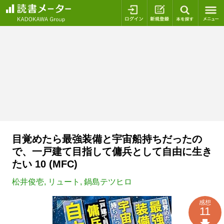
ログイン
新規登録
本を探
目覚めたら最強装備と宇宙船持ちだったの
で、一戸建て目指して傭兵として自由に生き
たい 10 (MFC)
松井俊壱
,
リュート
,
鍋島テツヒロ
感想
11