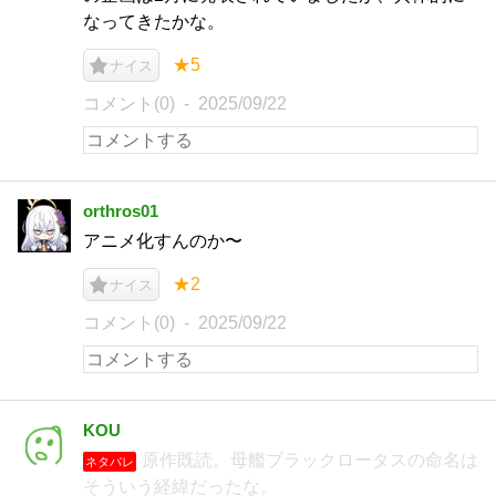
なってきたかな。
★5
ナイス
コメント(0)
2025/09/22
orthros01
アニメ化すんのか〜
★2
ナイス
コメント(0)
2025/09/22
KOU
原作既読。母艦ブラックロータスの命名は
ネタバレ
そういう経緯だったな。