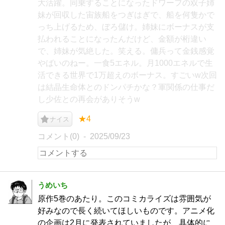
大活躍。同乗することになったドワーフの双子姉
妹が回収した宙族船をつぎはぎで、船を何隻かで
っち上げるため、ぼろ儲け。姉妹にボーナスが支
払われることになったんだけど、金額が桁違い
で、姉妹が気絶した。笑える。傭兵って金銭感覚
やばいのねー。一食5エネル。月1000エネルで生
活できる世界で1万超えのボーナス。すごいw次回
は結晶生命体とのドンパチかな？軍関係の仕事だ
し少佐との再会がありそうw
★4
ナイス
コメント(0)
2025/09/23
うめいち
原作5巻のあたり。このコミカライズは雰囲気が
好みなので長く続いてほしいものです。アニメ化
の企画は2月に発表されていましたが、具体的に