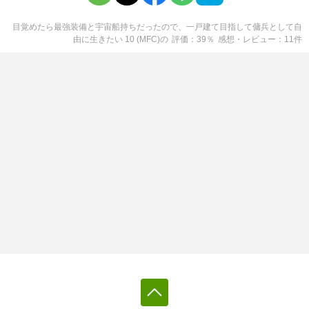
目覚めたら最強装備と宇宙船持ちだったので、一戸建て目指して傭兵として自
由に生きたい 10 (MFC)
の
評価
39
％
感想・レビュー
11
件