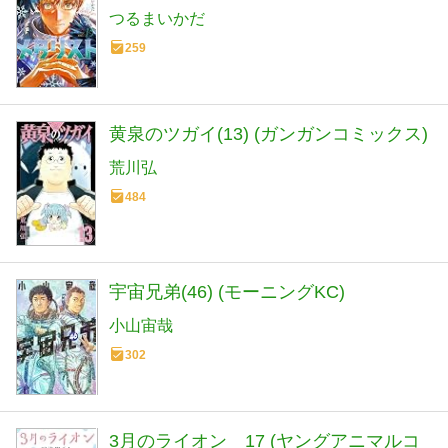
つるまいかだ
259
黄泉のツガイ(13) (ガンガンコミックス)
荒川弘
484
宇宙兄弟(46) (モーニングKC)
小山宙哉
302
3月のライオン 17 (ヤングアニマルコ