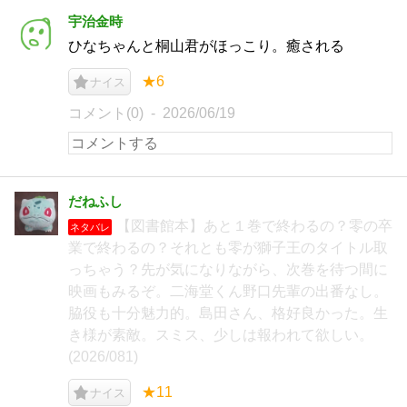
宇治金時
ひなちゃんと桐山君がほっこり。癒される
★6
ナイス
コメント(0)
2026/06/19
だねふし
【図書館本】あと１巻で終わるの？零の卒
ネタバレ
業で終わるの？それとも零が獅子王のタイトル取
っちゃう？先が気になりながら、次巻を待つ間に
映画もみるぞ。二海堂くん野口先輩の出番なし。
脇役も十分魅力的。島田さん、格好良かった。生
き様が素敵。スミス、少しは報われて欲しい。
(2026/081)
★11
ナイス