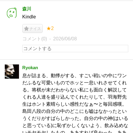
森川
Kindle
★2
ナイス
コメント(0)
2026/06/08
Ryokan
息が詰まる、動悸がする、すごい戦いの中にワン
だふるな可愛いものでホッと一息いれさせてくれ
る。将棋が未だわからない私にも面白く解説して
くれる人達を盛り込んでくれたりして、羽海野先
生はホント素晴らしい感性だなぁ〜と毎回感嘆。
島田八段の自分の中のどこにも嘘はなかったとい
うくだりがすばらしかった。自分の中の神(はいる
と思っている)に恥ずかしくないよう、飲み込めな
いモヤモヤしたもの、ああすれば良かった、ああ