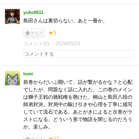
yuko0611
島田さんは裏切らない。あと一冊か。
★5
ナイス
コメント(0)
2026/05/24
tomi
前巻からだいぶ開いて、話が繋がるかな？と心配
でしたが、問題なく話に入れた。この巻のメイン
は獅子王戦の挑戦権を懸けた、桐山と島田八段の
師弟対決。対局中の駆け引きや心理を丁寧に描写
していて流石である。あとがきによると次巻がラ
ストになる。どういう形で物語を閉じるのだろう
か。楽しみ。
★27