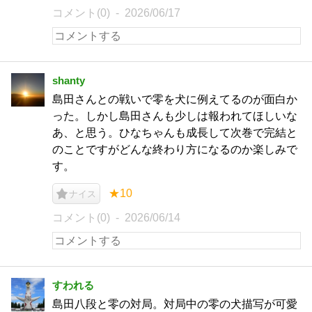
コメント(0)
2026/06/17
shanty
島田さんとの戦いで零を犬に例えてるのが面白か
った。しかし島田さんも少しは報われてほしいな
あ、と思う。ひなちゃんも成長して次巻で完結と
のことですがどんな終わり方になるのか楽しみで
す。
★10
ナイス
コメント(0)
2026/06/14
すわれる
島田八段と零の対局。対局中の零の犬描写が可愛