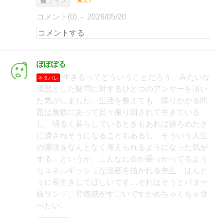
ナイス
コメント(0)
2026/05/20
ぽぽぽる
生きるってどういうことだろう、みたいな
ネタバレ
漠然とした疑問に対するひとつのアンサーを頂い
た気がしました。生活を整えても、降りかかる問
題は無数にあって日々振り回されて生きている
し、明るく暮らしているときもあれば後ろめたさ
に潰されそうになることもあるし、そういう人生
の濃淡をなんとなく考えられるようになった気が
する。というか、こんなに命が乗っかってるよう
なエネルギッシュな漫画を描かれる先生、ほんと
うに長生きしてほしいです…それはそうとバター
板サンド、背徳感がすごいですがめちゃくちゃ食
べたい。