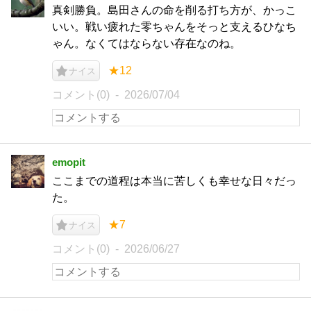
真剣勝負。島田さんの命を削る打ち方が、かっこ
いい。戦い疲れた零ちゃんをそっと支えるひなち
ゃん。なくてはならない存在なのね。
★12
ナイス
コメント(0)
2026/07/04
emopit
ここまでの道程は本当に苦しくも幸せな日々だっ
た。
★7
ナイス
コメント(0)
2026/06/27