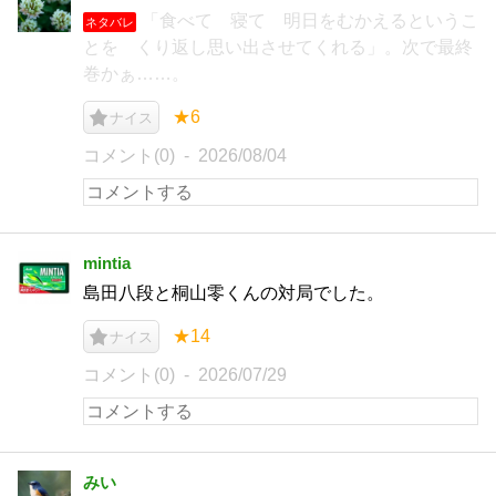
「食べて 寝て 明日をむかえるというこ
ネタバレ
とを くり返し思い出させてくれる」。次で最終
巻かぁ……。
★6
ナイス
コメント(0)
2026/08/04
mintia
島田八段と桐山零くんの対局でした。
★14
ナイス
コメント(0)
2026/07/29
みい