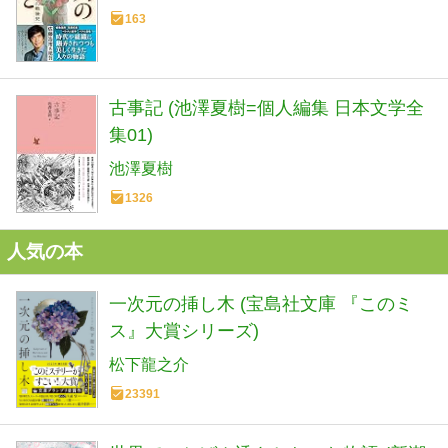
163
古事記 (池澤夏樹=個人編集 日本文学全
集01)
池澤夏樹
1326
人気の本
一次元の挿し木 (宝島社文庫 『このミ
ス』大賞シリーズ)
松下龍之介
23391