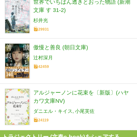
世界でいちばん透きとおった物語 (新潮
文庫 す 31-2)
杉井光
29931
傲慢と善良 (朝日文庫)
辻村深月
42459
アルジャーノンに花束を〔新版〕(ハヤ
カワ文庫NV)
ダニエル・キイス
小尾芙佐
24119
トラジェクトリー (文春e-book)をシェアする