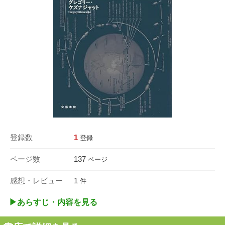
登録数
1
登録
ページ数
137
ページ
感想・レビュー
1
件
▶︎あらすじ・内容を見る