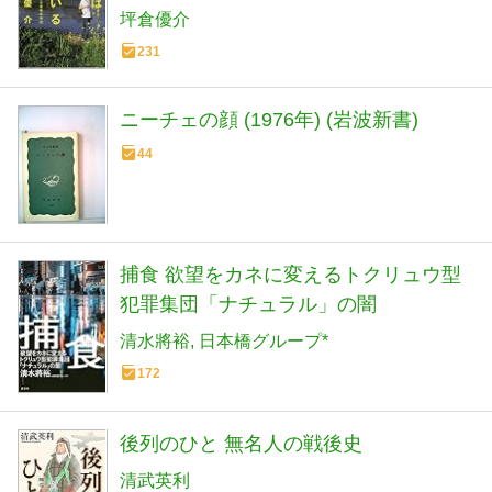
坪倉優介
231
ニーチェの顔 (1976年) (岩波新書)
44
捕食 欲望をカネに変えるトクリュウ型
犯罪集団「ナチュラル」の闇
清水將裕
日本橋グループ*
172
後列のひと 無名人の戦後史
清武英利