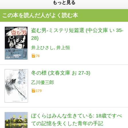
もっと見る
この本を読んだ人がよく読む本
盗む男-ミステリ短篇選 (中公文庫 い 35-
28)
井上ひさし
井上恒
76
冬の標 (文春文庫 お 27-3)
乙川優三郎
179
ぼくらはみんな生きている: 18歳ですべ
ての記憶を失くした青年の手記