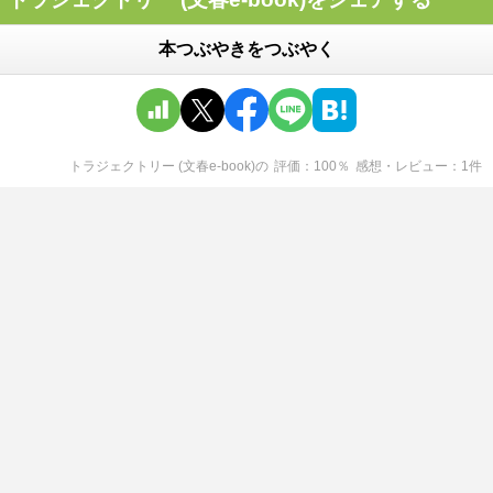
本つぶやきをつぶやく
トラジェクトリー (文春e-book)
の
評価
100
％
感想・レビュー
1
件