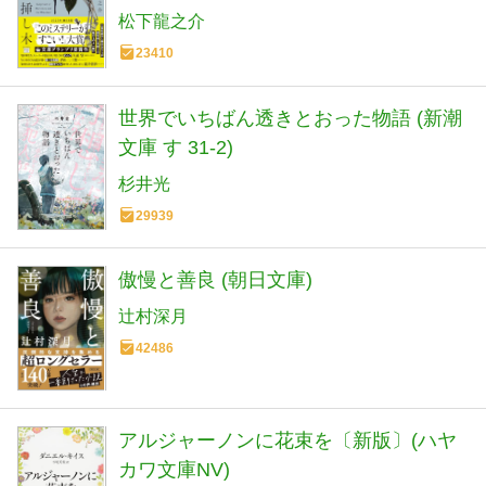
松下龍之介
23410
世界でいちばん透きとおった物語 (新潮
文庫 す 31-2)
杉井光
29939
傲慢と善良 (朝日文庫)
辻村深月
42486
アルジャーノンに花束を〔新版〕(ハヤ
カワ文庫NV)