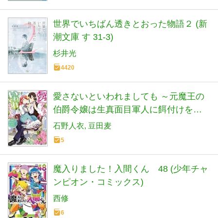
世界でいちばん透きとおった物語２ (新
潮文庫 す 31-3)
杉井光
4420
愛さないといわれましても ～元魔王の
伯爵令嬢は生真面目軍人に餌付けをさ
れて幸せになる～（コミック） ： 7 (モ
石野人衣
豆田麦
ンスターコミックスｆ)
5
魔入りました！入間くん 48 (少年チャ
ンピオン・コミックス)
西修
6