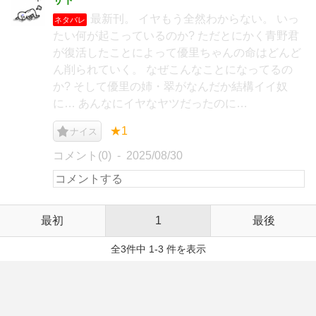
最新刊。 イヤもう全然わからない。 いっ
ネタバレ
たい何が起こっているのか? ただとにかく青野君
が復活したことによって優里ちゃんの命はどんど
ん削られていく。 なぜこんなことになってるの
か? そして優里の姉・翠がなんだか結構イイ奴
に… あんなにイヤなヤツだったのに…
★1
ナイス
コメント(0)
2025/08/30
最初
1
最後
全3件中 1-3 件を表示