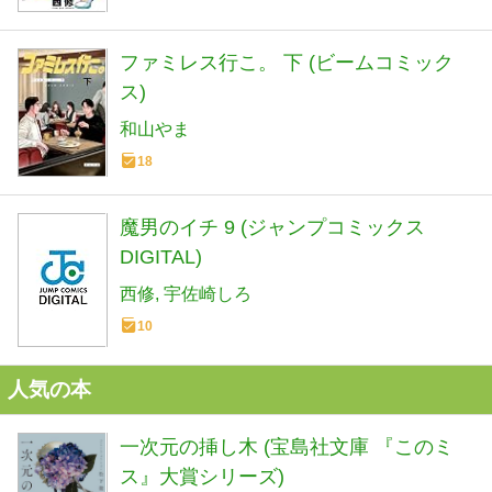
ファミレス行こ。 下 (ビームコミック
ス)
和山やま
18
魔男のイチ 9 (ジャンプコミックス
DIGITAL)
西修
宇佐崎しろ
10
人気の本
一次元の挿し木 (宝島社文庫 『このミ
ス』大賞シリーズ)