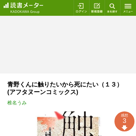
ログイン
新規登録
本を探
青野くんに触りたいから死にたい（１３）
(アフタヌーンコミックス)
椎名うみ
感想
3