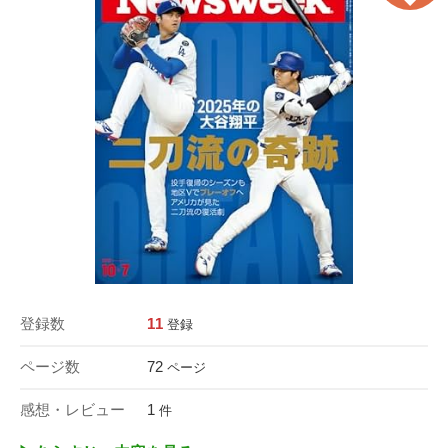
登録数
11
登録
ページ数
72
ページ
感想・レビュー
1
件