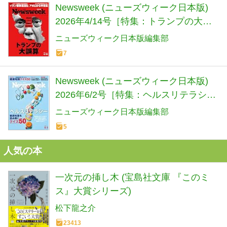
Newsweek (ニューズウィーク日本版)
2026年4/14号［特集：トランプの大誤
算］
ニューズウィーク日本版編集部
7
Newsweek (ニューズウィーク日本版)
2026年6/2号［特集：ヘルスリテラシ
ー］
ニューズウィーク日本版編集部
5
人気の本
一次元の挿し木 (宝島社文庫 『このミ
ス』大賞シリーズ)
松下龍之介
23413