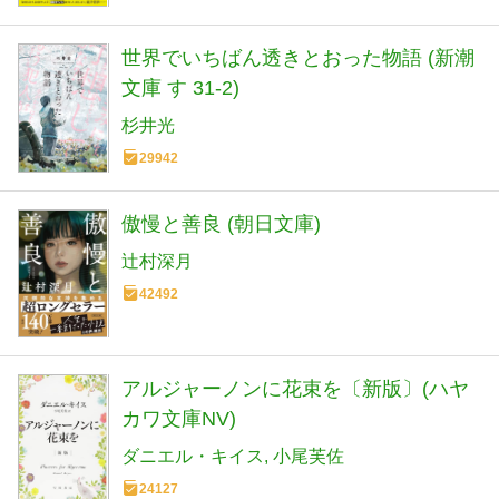
世界でいちばん透きとおった物語 (新潮
文庫 す 31-2)
杉井光
29942
傲慢と善良 (朝日文庫)
辻村深月
42492
アルジャーノンに花束を〔新版〕(ハヤ
カワ文庫NV)
ダニエル・キイス
小尾芙佐
24127