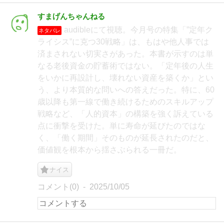
すまげんちゃんねる
audibleにて視聴。今月号の特集「”定年ク
ネタバレ
ライシス”に克つ30戦略」は、もはや他人事では
済まされない切実さがあった。本書が示すのは単
なる老後資金の貯蓄術ではない。「定年後の人生
をいかに再設計し、壊れない資産を築くか」とい
う、より本質的な問いへの答えだった。特に、60
歳以降も第一線で働き続けるためのスキルアップ
戦略など、「人的資本」の構築を強く訴えている
点に衝撃を受けた。単に寿命が延びたのではな
く、「働く期間」そのものが延長されたのだと、
価値観を根本から揺さぶられる一冊だ。
ナイス
コメント(0)
2025/10/05