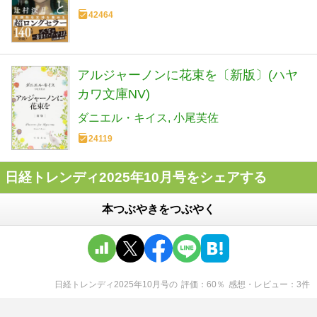
42464
アルジャーノンに花束を〔新版〕(ハヤ
カワ文庫NV)
ダニエル・キイス
小尾芙佐
24119
日経トレンディ2025年10月号をシェアする
本つぶやきをつぶやく
日経トレンディ2025年10月号
の
評価
60
％
感想・レビュー
3
件