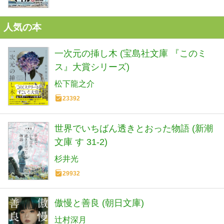
人気の本
一次元の挿し木 (宝島社文庫 『このミ
ス』大賞シリーズ)
松下龍之介
23392
世界でいちばん透きとおった物語 (新潮
文庫 す 31-2)
杉井光
29932
傲慢と善良 (朝日文庫)
辻村深月