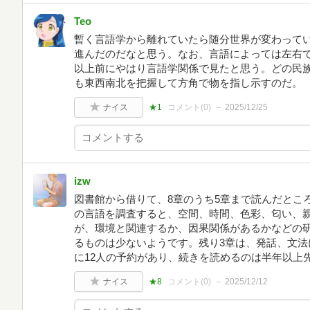
Teo
暫く言語学から離れていたら随分世界が変わって
進んだのだなと思う。なお、言語によっては左右で
以上前にやはり言語学関係で見たと思う。どの民
も東西南北を把握して方角で物を指し示すのだ。
ナイス
★1
コメント(
0
)
2025/12/25
izw
図書館から借りて、8章のうち5章まで読んだとこ
の言語を調査すると、空間、時間、色彩、匂い、
が、環境と関連するか、因果関係があるかなどの
るものは少ないようです。残り3章は、発話、文法
に12人の予約があり、続きを読めるのは半年以上
ナイス
★8
コメント(
0
)
2025/12/12