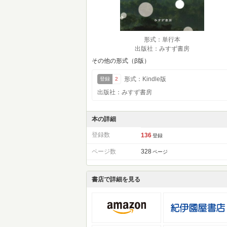
形式：単行本
出版社：みすず書房
その他の形式（β版）
形式：Kindle版
登録
2
出版社：みすず書房
本の詳細
登録数
136
登録
ページ数
328
ページ
書店で詳細を見る