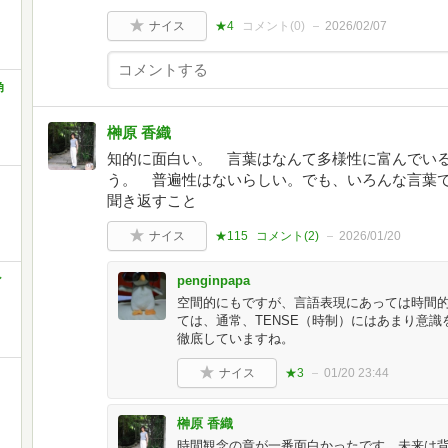
ナイス
★4
コメント(
0
)
2026/02/07
角
榊原 香織
知的に面白い。 言葉はなんて多様性に富んでい
う。 普遍性はないらしい。でも、いろんな言葉で
聞き返すこと
ナイス
★115
コメント(
2
)
2026/01/20
ン
penginpapa
空間的にもですが、言語表現にあっては時間
ては、通常、TENSE（時制）にはあまり意
徹底していますね。
ナイス
★3
01/20 23:44
榊原 香織
時間観念の章が一番面白かったです。未来は