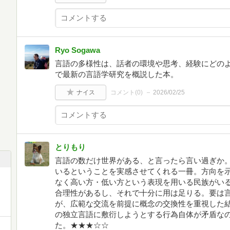
Ryo Sogawa
言語の多様性は、話者の環境や思考、経験にどの
で最新の言語学研究を概説した本。
ナイス
コメント(
0
)
2026/02/25
とりもり
言語の数だけ世界がある、と言ったら言い過ぎか
いるということを実感させてくれる一冊。方向を
なく高い方・低い方という表現を用いる民族がい
合理性があるし、それで十分に用は足りる。要は
が、広範な交流を前提に概念の交換性を重視した
の独立言語に敷衍しようとする行為自体が矛盾な
た。★★★☆☆