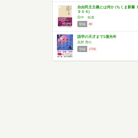
自由民主主義とは何か (ちくま新書 
９０４)
田中 拓道
登録
80
語学の天才まで1億光年
高野 秀行
登録
2700