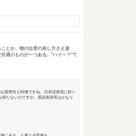
ることか。物の位置の表し方さえ違
共通のものが一つある。”ハァ～？”て
的な固有性も特徴ですね。日本語表現に於い
識を持たないのですが、英語表現等はかなり
背後にある、と考える民族も