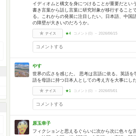
イディオムと構文を身につけることが重要だという
書き言葉から話し言葉に研究対象が移行すること
る。これからの発展に注目したい。日本語、中国
の障壁が大きいのだろうか。
ナイス
★4
コメント(
0
)
2026/06/15
やす
世界の広さを感じた。 思考は言語に依る。英語を
語を母語に持つ日本人としての考え方を大事にし
ナイス
★1
コメント(
0
)
2026/05/01
原玉幸子
フィクションと思えるぐらいに次から次に色々な