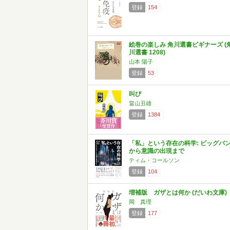
登録
154
絵巻の楽しみ 角川選書ビギナーズ (
川選書 1208)
山本 陽子
登録
53
叫び
畠山丑雄
登録
1384
「私」という存在の科学: ビッグバ
から意識の出現まで
ティム・コールソン
登録
104
増補版 ガザとは何か (だいわ文庫)
岡 真理
登録
177