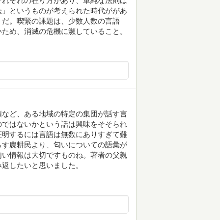
それぞれの在り方があり、単純な法則は
法」というものが考えられた時代ががあ
うだ。喫緊の課題は、少数人数の言語
いため、消滅の危機に瀕していること。
類など、ある地域の特定の集団が話す言
のではないかという話は興味をそそられ
証明するには言語は無数にありすぎて難
らす農耕民より、匂いについての語彙が
匂い情報は大切ですものね。著者の父親
み返したいと思いました。