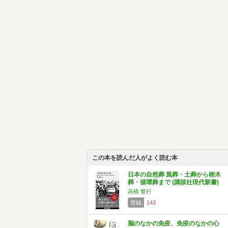
この本を読んだ人がよく読む本
日本の自然葬 風葬・土葬から樹木
葬・循環葬まで (講談社現代新書)
高橋 繁行
登録
143
脳のなかの免疫、免疫のなかの心