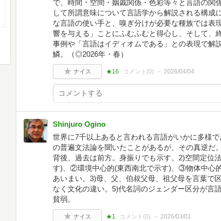
で、時間・空間・姻戚関係・色彩等々と言語の関
して所謂意味について言語学から解説される構成
な言語の使い手と、嗅ぎ分けが必要な種族では表
響を与える」ことにふむふむと得心し、そして、
事例や「言語はイディオムである」との表現で解
鱗。（◎2026年・春）
ナイス
★16
コメント(
0
)
2026/04/04
Shinjuro Ogino
世界に7千以上あると言われる言語がいかに多様で
の普遍文法論を聞いたことがあるが、その真逆だ。
背後、過去は前方。身振りでも示す。2)空間定位
す)、②環境中心的(東西南北で示す)、③物体中心的
あいまい。3)母、父、伯叔父母、祖父母を言葉で区
なく文化の違い。5)代名詞のジェンダー区分が言
貧弱。
ナイス
★1
コメント(
0
)
2026/03/01