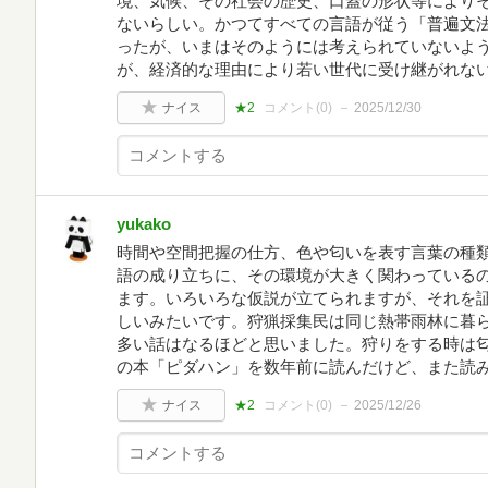
境、気候、その社会の歴史、口蓋の形状等により
ないらしい。かつてすべての言語が従う「普遍文
ったが、いまはそのようには考えられていないよ
が、経済的な理由により若い世代に受け継がれな
ナイス
★2
コメント(
0
)
2025/12/30
yukako
時間や空間把握の仕方、色や匂いを表す言葉の種
語の成り立ちに、その環境が大きく関わっている
ます。いろいろな仮説が立てられますが、それを
しいみたいです。狩猟採集民は同じ熱帯雨林に暮
多い話はなるほどと思いました。狩りをする時は
の本「ピダハン」を数年前に読んだけど、また読
ナイス
★2
コメント(
0
)
2025/12/26