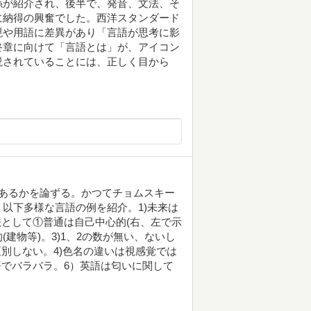
係が紹介され、後半で、発音、文法、そ
に納得の興奮でした。西洋スタンダード
現や用語に差異があり「言語が思考に影
終章に向けて「言語とは」が、アイコン
説されていることには、正しく目から
あるかを論ずる。かつてチョムスキー
以下多様な言語の例を紹介。1)未来は
法として①普通は自己中心的(右、左で示
(建物等)。3)1、2の数が無い、ないし
別しない。4)色名の違いは視感覚では
語でバラバラ。6）英語は匂いに関して