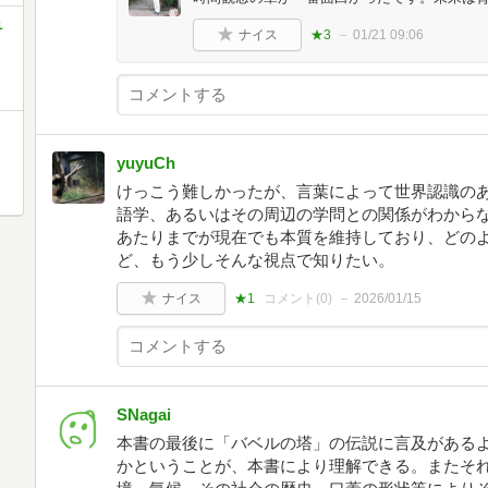
１
ナイス
★3
01/21 09:06
yuyuCh
けっこう難しかったが、言葉によって世界認識の
語学、あるいはその周辺の学問との関係がわから
あたりまでが現在でも本質を維持しており、どの
ど、もう少しそんな視点で知りたい。
ナイス
★1
コメント(
0
)
2026/01/15
SNagai
本書の最後に「バベルの塔」の伝説に言及がある
かということが、本書により理解できる。またそ