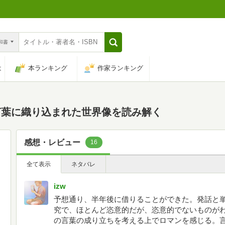
n和書
は
本ランキング
作家ランキング
言葉に織り込まれた世界像を読み解く
感想・レビュー
16
全て表示
ネタバレ
izw
予想通り、半年後に借りることができた。発話と
究で、ほとんど恣意的だが、恣意的でないものが
の言葉の成り立ちを考える上でロマンを感じる。