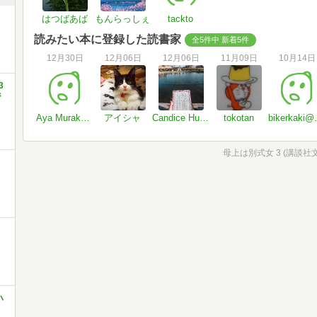
はつばあば
もんらっしぇ
tackto
読みたい本に登録した読書家
全5件中 新着5件
12月30日
12月06日
12月06日
11月09日
10月14日
3
ジ
Aya Murakami
アイシャ
Candice Huang
tokotan
biker
母上は別式女 3 (講談社文庫
ハ