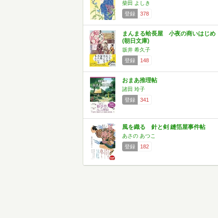
柴田 よしき
登録
378
まんまる蛤長屋 小夜の商いはじめ
(朝日文庫)
坂井 希久子
登録
148
おまあ推理帖
諸田 玲子
登録
341
風を織る 針と剣 縫箔屋事件帖
あさの あつこ
登録
182