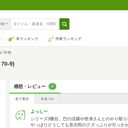
n和書
は
本ランキング
作家ランキング
70-9)
0-9)
感想・レビュー
8
全て表示
ネタバレ
よっしー
シリーズ3冊目。巴の活躍や世津さんとのやり取り
やっぱりどうしても音次郎のクズっぷりが引っかか