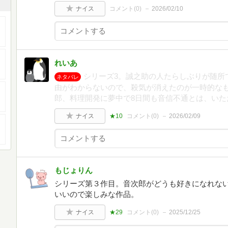
ナイス
コメント(
0
)
2026/02/10
れいあ
シリーズ3。誠之助の人たらしぶりが随所
ネタバレ
由がわからないので、殺気が消えたのが一時的な
郎、料理開発に夢中で8日間も音信不通とは、いた
ナイス
★10
コメント(
0
)
2026/02/09
もじょりん
シリーズ第３作目。音次郎がどうも好きになれな
いいので楽しみな作品。
ナイス
★29
コメント(
0
)
2025/12/25