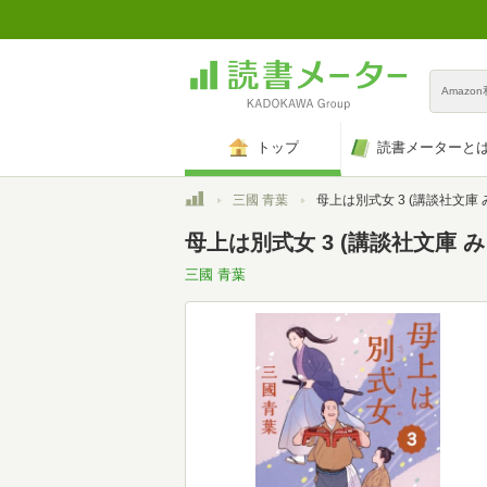
Amazo
トップ
読書メーターと
トップ
三國 青葉
母上は別式女 3 (講談社文庫 み 
母上は別式女 3 (講談社文庫 み 7
三國 青葉