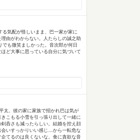
する気配が怪しいまま、巴一家が家に
た理由がわからない。人たらしの誠之助
りでも微笑ましかった。音次郎が何日
なほど大事に思っている自分に気づいて
平太。彼の家に家族で招かれ巴は気が
引きこもる小雪を引っ張り出して一緒に
の剣呑さも減ったらしい。結婚を控え顔
出会いすっかりいい感じ…から一転危な
ソ企てるのは良くないな。食に貪欲な音