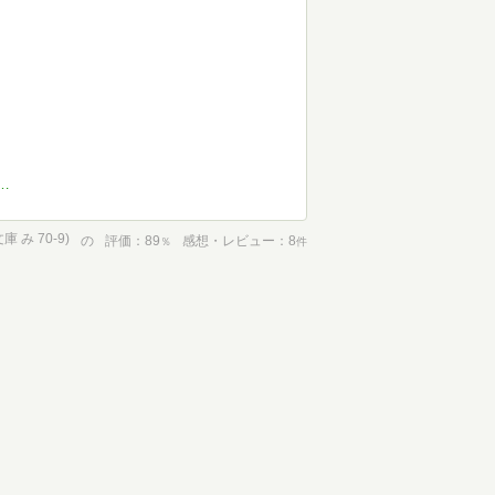
kaki@gmail.com
 み 70-9)
の
評価
89
感想・レビュー
8
％
件