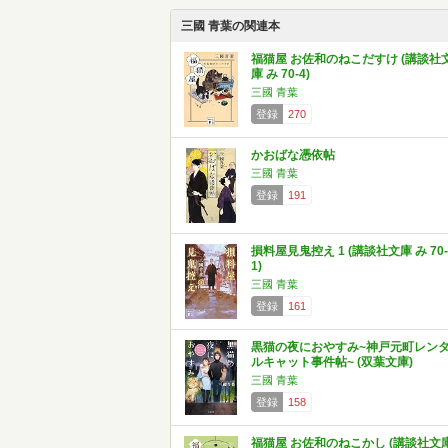
三國 青葉の関連本
福猫屋 お佐和のねこだすけ (講談社
庫 み 70-4)
三國 青葉
登録
270
かおばな憑依帖
三國 青葉
登録
191
損料屋見鬼控え 1 (講談社文庫 み 70-
1)
三國 青葉
登録
161
黒猫の夜におやすみ~神戸元町レン
ルキャット事件帖~ (双葉文庫)
三國 青葉
登録
158
福猫屋 お佐和のねこかし (講談社文