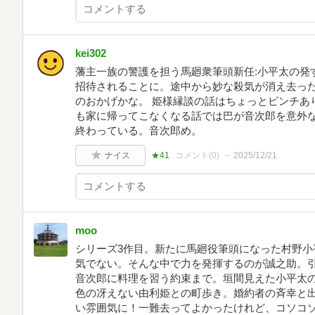
kei302
藩主一族の警護を担う馬廻衆筆頭新任:小平太の発
招待されることに。途中から妙な殺気が消え去っ
のおかげかな。 姫様縁談の話はちょっとピンチあ
も家に帰ってこなくなる話では巴が音次郎を意外
終わっている。音次郎め。
ナイス
★41
コメント(
0
)
2025/12/21
moo
シリーズ3作目。新たに馬廻役筆頭になった村野小
気でない。そんな中で力を発揮するのが誠之助。
音次郎に料理を習う約束まで。垣間見えた小平太
色の冴えない由利姫との町歩き。婚約者の斉幸と
い雰囲気に！一難去ってよかったけれど、コソコ