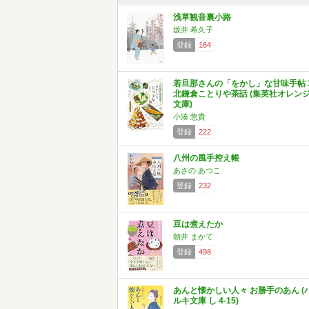
浅草観音裏小路
坂井 希久子
登録
164
若旦那さんの「をかし」な甘味手帖 
北鎌倉ことりや茶話 (集英社オレン
文庫)
小湊 悠貴
登録
222
八州の風手控え帳
あさの あつこ
登録
232
豆は煮えたか
朝井 まかて
登録
498
あんと懐かしい人々 お勝手のあん (
ルキ文庫 し 4-15)