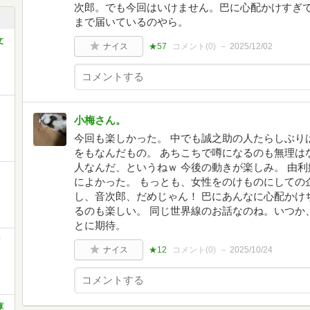
次郎。でも今回はいけません。巴に心配かけすぎ
まで届いているのやら。
文
ナイス
★57
コメント(
0
)
2025/12/02
小梅さん。
今回も楽しかった。 中でも誠之助の人たらしぶり
をもなんだもの。 あちこちで噂になるのも無理は
人なんだ、というねｗ 今後の動きが楽しみ。 由
によかった。 もっとも、女性をのけものにしての
し、音次郎、だめじゃん！ 巴にあんなに心配かけ
るのも楽しい。 同じ世界線のお話なのね。いつか
とに期待。
タ
ナイス
★12
コメント(
0
)
2025/10/24
庫