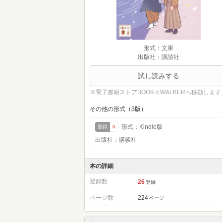
形式：文庫
出版社：講談社
試し読みする
※電子書籍ストアBOOK☆WALKERへ移動します
その他の形式（β版）
形式：Kindle版
登録
0
出版社：講談社
本の詳細
登録数
26
登録
ページ数
224
ページ