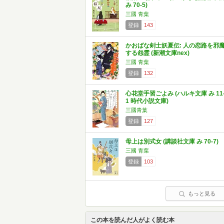
み 70-5)
三國 青葉
登録
143
かおばな剣士妖夏伝: 人の恋路を邪
する怨霊 (新潮文庫nex)
三國 青葉
登録
132
心花堂手習ごよみ (ハルキ文庫 み 11
1 時代小説文庫)
三國青葉
登録
127
母上は別式女 (講談社文庫 み 70-7)
三國 青葉
登録
103
もっと見る
この本を読んだ人がよく読む本