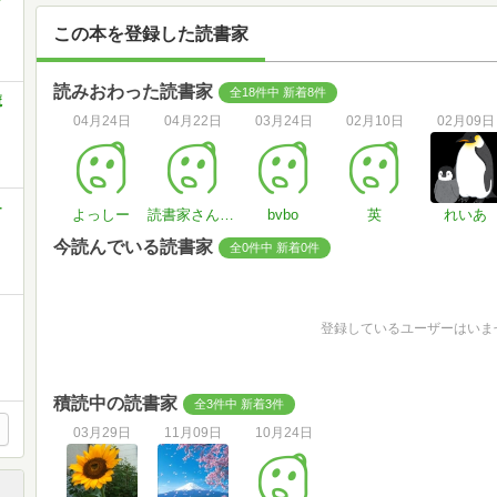
この本を登録した読書家
読みおわった読書家
全18件中 新着8件
魔
04月24日
04月22日
03月24日
02月10日
02月09日
-
よっしー
読書家さん#pU0pV7
bvbo
英
れいあ
今読んでいる読書家
全0件中 新着0件
登録しているユーザーはいま
積読中の読書家
全3件中 新着3件
03月29日
11月09日
10月24日