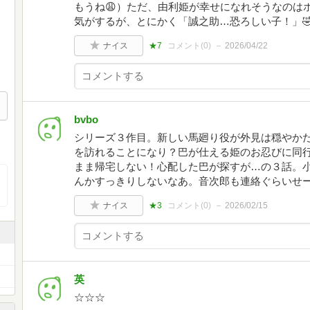
もうね😩）ただ、由利姫が幸せになれそうなのは
気がするが、とにかく「誠之助…恐ろしい子！」
ナイス
★7
コメント(
0
)
2026/04/22
bvbo
シリーズ３作目。新しい馬廻り役が外見は穏やか
を訪れることになり？巴が仕える姫のお忍びに同
まま帰宅しない！心配した巴が探すが…の３話。
んかすっきりしないなあ。音次郎も連絡ぐらいせ
ナイス
★3
コメント(
0
)
2026/02/15
英
☆☆☆