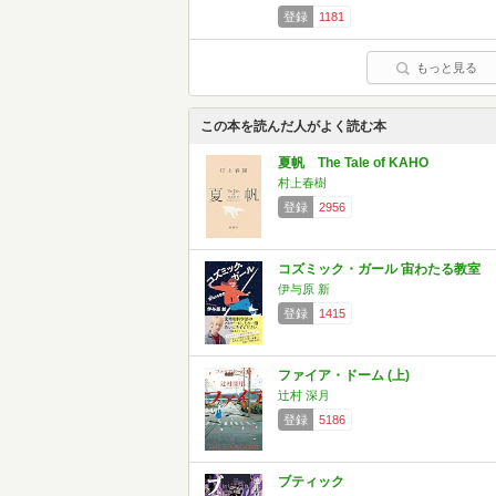
登録
1181
もっと見る
この本を読んだ人がよく読む本
夏帆 The Tale of KAHO
村上春樹
登録
2956
コズミック・ガール 宙わたる教室
伊与原 新
登録
1415
ファイア・ドーム (上)
辻村 深月
登録
5186
ブティック