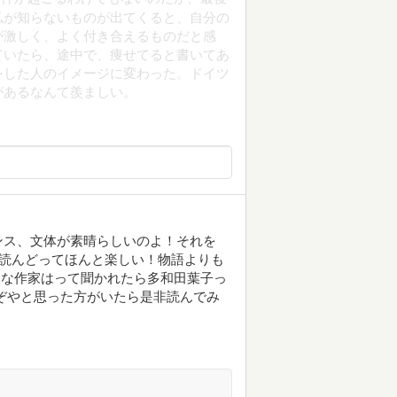
私が知らないものが出てくると、自分の
が激しく、よく付き合えるものだと感
ていたら、途中で、痩せてると書いてあ
をした人のイメージに変わった。ドイツ
があるなんて羨ましい。
ンス、文体が素晴らしいのよ！それを
！読んどってほんと楽しい！物語よりも
きな作家はって聞かれたら多和田葉子っ
ぞやと思った方がいたら是非読んでみ