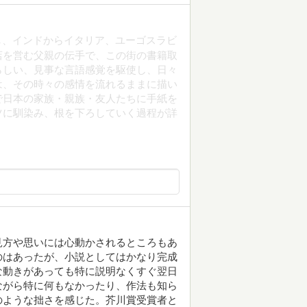
業し、インドからイタリア、ユーゴスラビ
店を営む父親の伝手で、この街の書籍取
らしい、見事な言語感覚を駆使し、日々
は、その時々の感情を流れるままに描い
で日本の家族・親族・友人たちに手紙を
ツに馴染み、根を下ろしていく過程が詳
見方や思いには心動かされるところもあ
のはあったが、小説としてはかなり完成
な動きがあっても特に説明なくすぐ翌日
ながら特に何もなかったり、作法も知ら
のような拙さを感じた。芥川賞受賞者と