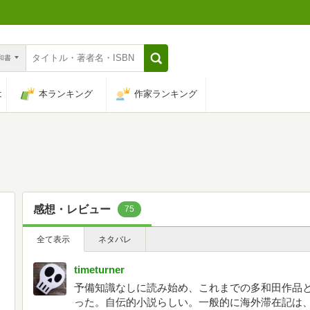
n和書
は
本ランキング
作家ランキング
感想・レビュー
75
全て表示
ネタバレ
timeturner
予備知識なしに読み始め、これまでの多和田作品
った。自伝的小説らしい。一般的に海外滞在記は