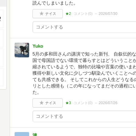
読んでしまいました。
ナイス
★2
コメント(
0
)
2026/07/30
Yuko
5月の多和田さんの講演で知った新刊、 自叙伝的
国で母国語でない環境で暮らすとはどういうこと
縮されているようで、独特の比喩や言葉の使いまわ
獲得や新しい文化に少しづつ馴染んでいくことへ
ても共感できる。 そしてこれからの人生どうなる
リとした感情も（この年になってまだその過程に
た。
ナイス
★3
コメント(
0
)
2026/07/26
漣