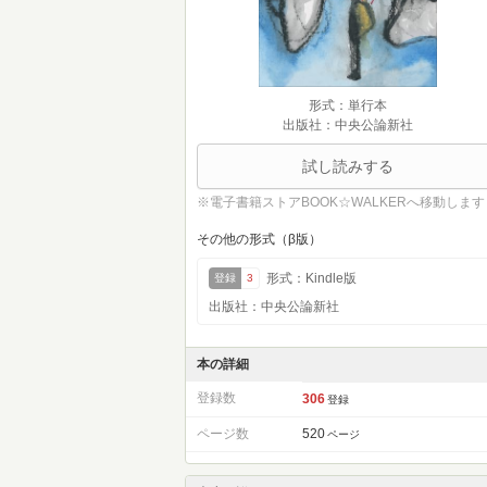
形式：単行本
出版社：中央公論新社
試し読みする
※電子書籍ストアBOOK☆WALKERへ移動します
その他の形式（β版）
形式：Kindle版
登録
3
出版社：中央公論新社
本の詳細
登録数
306
登録
ページ数
520
ページ