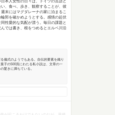
い日本人女性の日々は、ドイツの言語と
会い、食べ、歩き、観察することが、彼
。週末にはマグダレーナの家に泊まるこ
の輪郭を確かめようとする。感情の起伏
な同性愛的な気配が漂う。毎日の課題と
読んでは書き、根をつめるとエルベ川沿
探る儀式のようでもある。自伝的要素を織り
葉子の500頁にわたる私小説は、文章の一
いの驚きに満ちている。
事件が起こるわけでもないのだが、最後