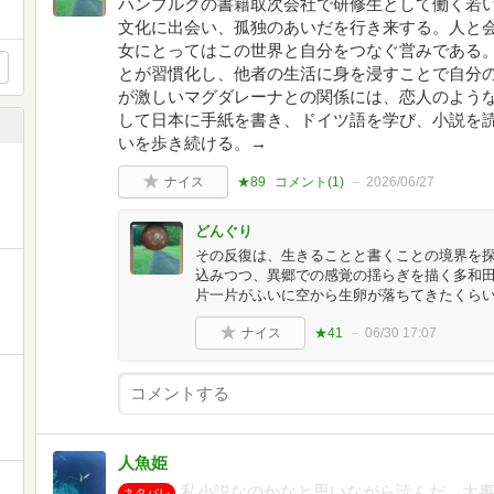
ハンブルクの書籍取次会社で研修生として働く若
文化に出会い、孤独のあいだを行き来する。人と
女にとってはこの世界と自分をつなぐ営みである
とが習慣化し、他者の生活に身を浸すことで自分
が激しいマグダレーナとの関係には、恋人のよう
して日本に手紙を書き、ドイツ語を学び、小説を
いを歩き続ける。→
ナイス
★89
コメント(
1
)
2026/06/27
どんぐり
その反復は、生きることと書くことの境界を
込みつつ、異郷での感覚の揺らぎを描く多和田
片一片がふいに空から生卵が落ちてきたくら
ナイス
★41
06/30 17:07
人魚姫
私小説なのかなと思いながら読んだ。大
ネタバレ