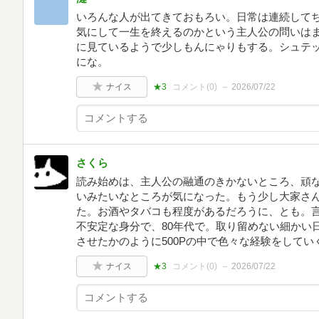
いろんな人が出てきておもろい。日常は連続して
気にして一生を終えるのかという主人公の問いは
に見ているようで少しもんにゃりもする。シュテ
にな。
ナイス
★3
コメント(
0
)
2026/07/22
さくら
読み始めは、主人公の融通のきかないところ、頑
いみたいなところが気になった。もう少し大家さ
た。お酒やタバコも程度があるだろうに、とも。
不安定な身分で、80年代で。取り留めない細かい
させたかのように500Pの中で色々な経験をしてい
ナイス
★3
コメント(
0
)
2026/07/22