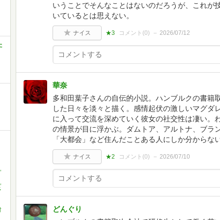
いうことでそんなことはないのだろうが、これが
いているとは思えない。
ナイス
★3
コメント(
0
)
2026/07/12
た
華奈
多和田葉子さんの自伝的小説。ハンブルクの書籍
した日々を淡々と描く。感情起伏の激しいマグダ
に入って交流を深めていく彼女の社交性は凄い。
の情景が目に浮かぶ。ダムトア、アルトナ、ブラ
「大都会」など住んだことある人にしか分からな
ナイス
★2
コメント(
0
)
2026/07/10
,
,
多
どんぐり
村