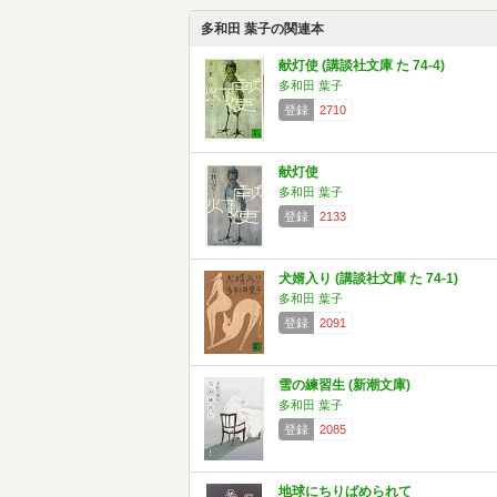
多和田 葉子の関連本
献灯使 (講談社文庫 た 74-4)
多和田 葉子
登録
2710
献灯使
多和田 葉子
登録
2133
犬婿入り (講談社文庫 た 74-1)
多和田 葉子
登録
2091
雪の練習生 (新潮文庫)
多和田 葉子
登録
2085
地球にちりばめられて