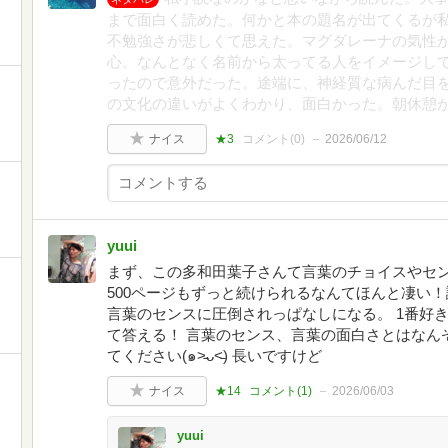
まで面白く読めた。何かと本の題名が出てくるが
不勉強さが悲しくて思えた。マグダレーナの気性
心。なんとなく名前から太ってる人をイメージし
ったので意外だった。途端に、神経質な病んだ目
の文化の違いがよくわかり、面白かった。朝休憩
ナイス
★3
コメント(
0
)
2026/06/12
yuui
まず、この多和田葉子さんて言葉のチョイスやセ
500ページもずっと続けられるなんてほんと凄い
言葉のセンスに圧倒されっぱなしになる。 1番好
て答える！ 言葉のセンス、言葉の面白さとはなん
てください(๑˃̵ᴗ˂̵) 長いですけど
ナイス
★14
コメント(
1
)
2026/06/03
yuui