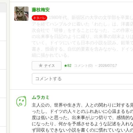
藤枝梅安
1980年代、新宿区の大学の文学部を卒
ネタバレ
アを経てハンブルクに着いた「わたし」は、洋書
次会社で「研修」をすることになった。この作家
の出来事を日記のように綴り、出来事の顛末より
ていく。ドイツにいても日本の小説を読み、鉛筆
書き、投函する。自伝的要素を含みながら、ドイ
細に描かれている。
ナイス
★82
コメント(
0
)
2026/07/17
ムラカミ
主人公の、世界や生き方、人との関わりに対する
ったし、ドイツの人々とのふれあいに心温まるも
度は低いと思った。出来事がぶつ切りで、感情的
になったり、何かを予感させるような記述を入れ
ず回収もできない小説を書くのに慣れていない人