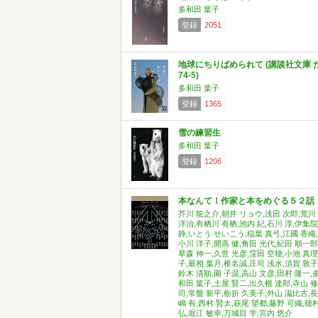
多和田 葉子
登録
2051
地球にちりばめられて (講談社文庫 
74-5)
多和田 葉子
登録
1365
雪の練習生
多和田 葉子
登録
1206
本なんて！作家と本をめぐる５２話
芥川 龍之介,朝井 リョウ,浅田 次郎,荒川
洋治,有栖川 有栖,池内 紀,石川 淳,伊集院
静,いとう せいこう,稲葉 真弓,江國 香織,
小川 洋子,開高 健,角田 光代,紀田 順一郎
草森 伸一,久世 光彦,窪田 空穂,小池 真理
子,最相 葉月,椎名誠,庄司 浅水,須賀 敦子
鈴木 清順,園 子温,高山 文彦,田村 隆一,
和田 葉子,土屋 賢二,出久根 達郎,寺山 修
司,常盤 新平,栃折 久美子,外山 滋比古,長
嶋 有,西村 賢太,萩尾 望都,藤野 可織,穂
弘,堀江 敏幸,万城目 学,宮内 悠介