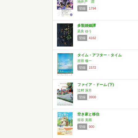
池井戸 潤
登録
1794
多類婚姻譚
凪良 ゆう
登録
4162
タイム・アフター・タイム
吉田 修一
登録
1572
ファイア・ドーム (下)
辻村 深月
登録
3900
空き家と移住
垣谷 美雨
登録
900