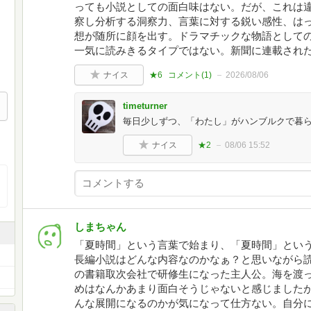
っても小説としての面白味はない。だが、これは
察し分析する洞察力、言葉に対する鋭い感性、は
想が随所に顔を出す。ドラマチックな物語としての
一気に読みきるタイプではない。新聞に連載され
ナイス
★6
コメント(
1
)
2026/08/06
timeturner
毎日少しずつ、「わたし」がハンブルクで暮
ナイス
★2
08/06 15:52
しまちゃん
「夏時間」という言葉で始まり、「夏時間」とい
長編小説はどんな内容なのかなぁ？と思いながら
の書籍取次会社で研修生になった主人公。海を渡
めはなんかあまり面白そうじゃないと感じました
んな展開になるのかが気になって仕方ない。自分