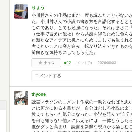
りょう
小川哲さんの作品はまだ一度も読んだことがない
た。小川哲さんの小説の書き方を言語化するとと
ものであり、とても勉強になった。それはまさに
（仕事で言えば他社）から共感を得るために色ん
た新たなアイデアは机とにらめっこしても生まれ
考えたいことに突き進み、転がり込んできたもの
前向きな気持ちにしてもらえた。
ナイス
★12
コメント(
0
)
2026/08/03
thyone
読書マラソンのコメント作成の一助となればと思
とは何かに迫る本書だが、自分はむしろ小説の楽
教えてもらった気分になった。小説を読んで”自分
を何も知らない他人に伝えるには、一体どうした
度がグッと高まり、読書を新鮮な視点から楽しむ