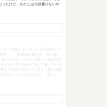
だったけど、わたしは小説書けないや
くときに意識していることを言語化した
用罪」、「起承転結逃亡罪」辺り身に
て感じたのは、この人は恐らく根が読む
かをかなり突き詰めて考えて書いている
術家より商売人寄りだと思う（悪い意味
書の方がしっくりきたので、（続く）