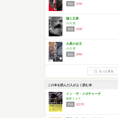
登録
2244
嘘と正典
小川 哲
登録
2208
火星の女王
小川 哲
登録
2060
もっと見る
この本を読んだ人がよく読む本
イン・ザ・メガチャーチ
朝井リョウ
登録
22178