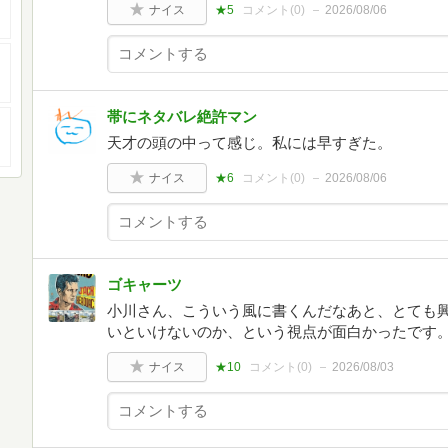
ナイス
★5
コメント(
0
)
2026/08/06
帯にネタバレ絶許マン
天才の頭の中って感じ。私には早すぎた。
ナイス
★6
コメント(
0
)
2026/08/06
ゴキャーツ
小川さん、こういう風に書くんだなあと、とても興
いといけないのか、という視点が面白かったです
ナイス
★10
コメント(
0
)
2026/08/03