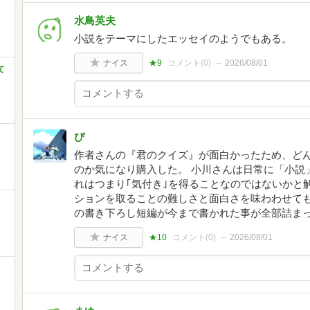
水鳥英夫
小説をテーマにしたエッセイのようでもある。
ナイス
★9
コメント(
0
)
2026/08/01
て
ぴ
作者さんの『君のクイズ』が面白かったため、ど
のか気になり購入した。 小川さんは日常に「小説
れはつまり｢気付き｣を得ることなのではないかと
ションを取ることの難しさと面白さを味わわせてもら
の書き下ろし短編が今まで書かれた事が全部詰ま
ナイス
★10
コメント(
0
)
2026/08/01