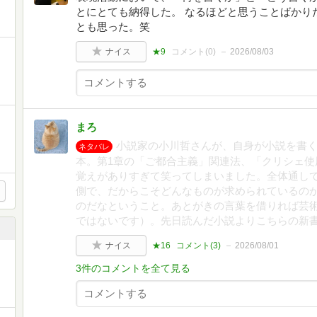
とにとても納得した。 なるほどと思うことばかり
とも思った。笑
ナイス
★9
コメント(
0
)
2026/08/03
まろ
小説家の小川哲さんが、自身が小説を書
ネタバレ
本。第1章の「ご都合主義」関連法、「クリシェ使
覚えがありすぎて笑ってしまいました。全体通し
側で、だからこそどんなものが求められているの
のだなということ。あとがきの言葉を借りれば芸
ではないです）。先日読んだ小説よりこちらの新
ナイス
★16
コメント(
3
)
2026/08/01
3件のコメントを全て見る