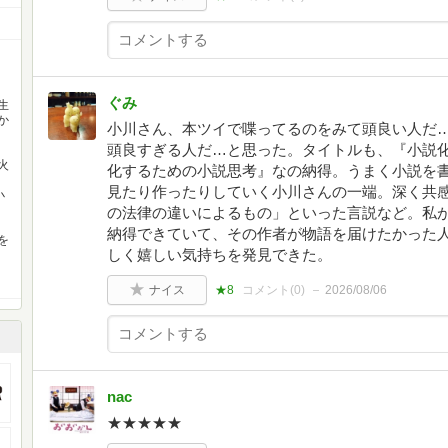
ぐみ
生
か
小川さん、本ツイで喋ってるのをみて頭良い人だ
頭良すぎる人だ…と思った。タイトルも、『小説
火
化するための小説思考』なの納得。うまく小説を
見たり作ったりしていく小川さんの一端。深く共
小
の法律の違いによるもの」といった言説など。私
納得できていて、その作者が物語を届けたかった
を
しく嬉しい気持ちを発見できた。
ナイス
★8
コメント(
0
)
2026/08/06
nac
★★★★★