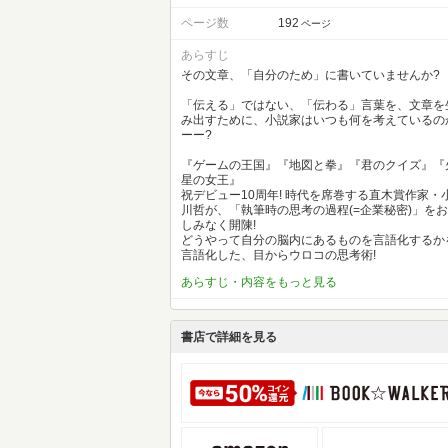
ページ数
192
ページ
あらすじ
その文章、「自分のため」に書いていませんか?
「伝える」ではない、「伝わる」言葉を、文章を
み出すために、小説家はいつも何を考えているの
ーー?
『ゲームの王国』『地図と拳』『君のクイズ』『
星の女王』
祝デビュー10周年! 時代を席巻する直木賞作家・
川哲が、「執筆時の思考の過程(=企業秘密)」をお
しみなく開陳!
どうやって自分の脳内にあるものを言語化するか
言語化した、目からウロコの思考術!
あらすじ・内容をもっと見る
書店で詳細を見る