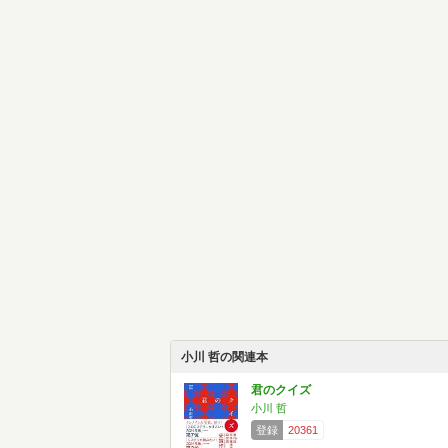
小川 哲の関連本
君のクイズ
小川 哲
登録
20361