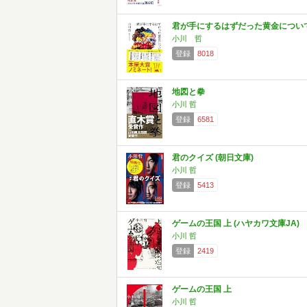
君が手にするはずだった黄金につい
小川 哲
登録
8018
地図と拳
小川 哲
登録
6581
君のクイズ (朝日文庫)
小川 哲
登録
5413
ゲームの王国 上 (ハヤカワ文庫JA)
小川 哲
登録
2419
ゲームの王国 上
小川 哲