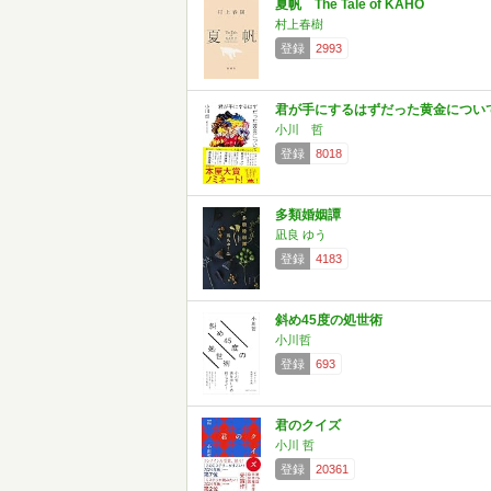
夏帆 The Tale of KAHO
村上春樹
登録
2993
君が手にするはずだった黄金につい
小川 哲
登録
8018
多類婚姻譚
凪良 ゆう
登録
4183
斜め45度の処世術
小川哲
登録
693
君のクイズ
小川 哲
登録
20361