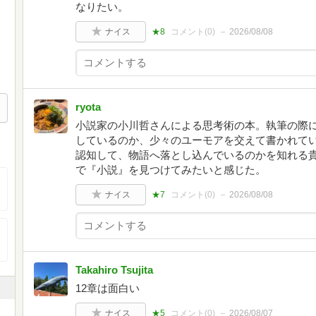
なりたい。
ナイス
★8
コメント(
0
)
2026/08/08
ryota
小説家の小川哲さんによる思考術の本。執筆の際
しているのか、少々のユーモアを交えて書かれて
認知して、物語へ落とし込んでいるのかを知れる
で『小説』を見つけてみたいと感じた。
ナイス
★7
コメント(
0
)
2026/08/08
Takahiro Tsujita
12章は面白い
ナイス
★5
コメント(
0
)
2026/08/07