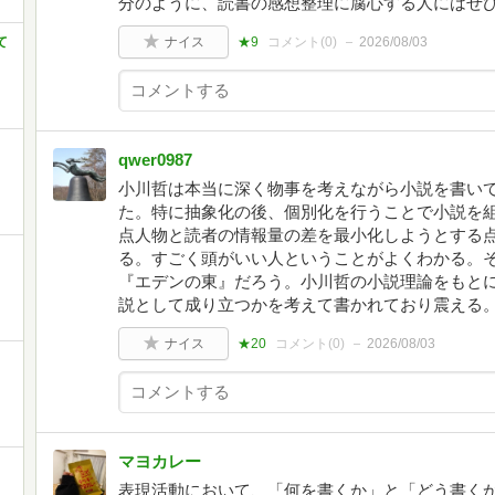
分のように、読書の感想整理に腐心する人にはぜ
て
ナイス
★9
コメント(
0
)
2026/08/03
qwer0987
小川哲は本当に深く物事を考えながら小説を書い
た。特に抽象化の後、個別化を行うことで小説を
点人物と読者の情報量の差を最小化しようとする
る。すごく頭がいい人ということがよくわかる。
『エデンの東』だろう。小川哲の小説理論をもと
説として成り立つかを考えて書かれており震える
ナイス
★20
コメント(
0
)
2026/08/03
マヨカレー
表現活動において、「何を書くか」と「どう書くか