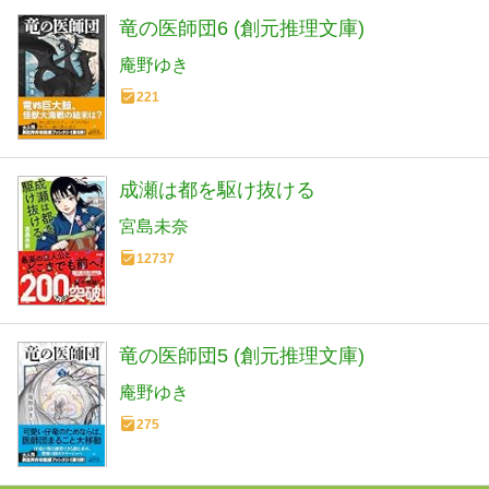
竜の医師団6 (創元推理文庫)
庵野ゆき
221
成瀬は都を駆け抜ける
宮島未奈
12737
竜の医師団5 (創元推理文庫)
庵野ゆき
275