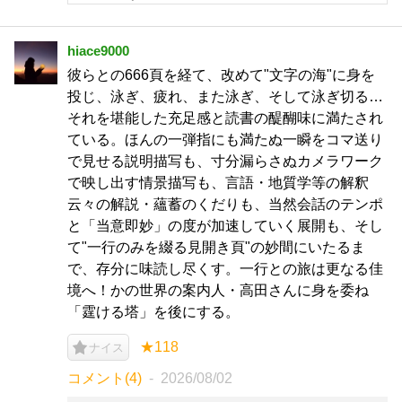
hiace9000
彼らとの666頁を経て、改めて"文字の海"に身を
投じ、泳ぎ、疲れ、また泳ぎ、そして泳ぎ切る…
それを堪能した充足感と読書の醍醐味に満たされ
ている。ほんの一弾指にも満たぬ一瞬をコマ送り
で見せる説明描写も、寸分漏らさぬカメラワーク
で映し出す情景描写も、言語・地質学等の解釈
云々の解説・蘊蓄のくだりも、当然会話のテンポ
と「当意即妙」の度が加速していく展開も、そし
て"一行のみを綴る見開き頁"の妙間にいたるま
で、存分に味読し尽くす。一行との旅は更なる佳
境へ！かの世界の案内人・高田さんに身を委ね
「霆ける塔」を後にする。
★118
ナイス
コメント(4)
2026/08/02