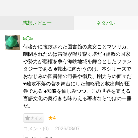
感想レビュー
ネタバレ
5〇5
何者かに拉致された図書館の魔女ことマツリカ。
幽閉されたのは雷鳴が鳴り響く塔だ ♦複数の国家
や勢力が覇権を争う海峡地域を舞台としたファン
タジーである ♣救出に向かうのは、本シリーズで
おなじみの図書館の司書や衛兵、剛力らの面々だ
♥難攻不落の砦を舞台にした知略戦と救出劇が圧
巻である ♠知略を愉しみつつ、この世界を支える
言語文化の奥行きも味わえる著者ならではの一冊
だ。
★4
ナイス
コメント(0)
2026/08/07