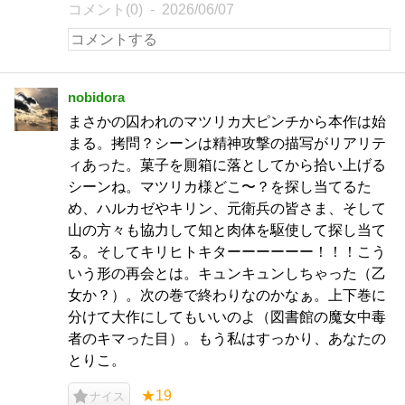
コメント(0)
2026/06/07
nobidora
まさかの囚われのマツリカ大ピンチから本作は始
まる。拷問？シーンは精神攻撃の描写がリアリテ
ィあった。菓子を厠箱に落としてから拾い上げる
シーンね。マツリカ様どこ〜？を探し当てるた
め、ハルカゼやキリン、元衛兵の皆さま、そして
山の方々も協力して知と肉体を駆使して探し当て
る。そしてキリヒトキターーーーーー！！！こう
いう形の再会とは。キュンキュンしちゃった（乙
女か？）。次の巻で終わりなのかなぁ。上下巻に
分けて大作にしてもいいのよ（図書館の魔女中毒
者のキマった目）。もう私はすっかり、あなたの
とりこ。
★19
ナイス