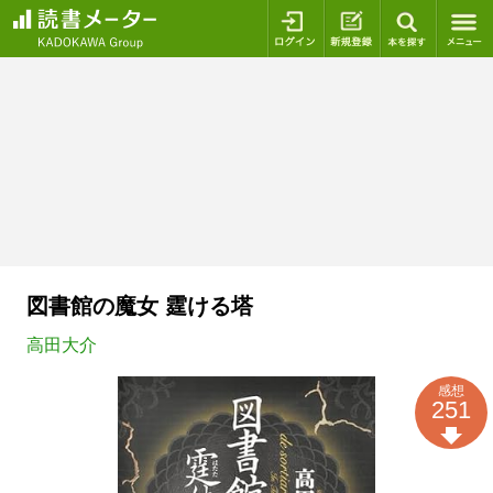
ログイン
新規登録
本を探
図書館の魔女 霆ける塔
高田大介
感想
251