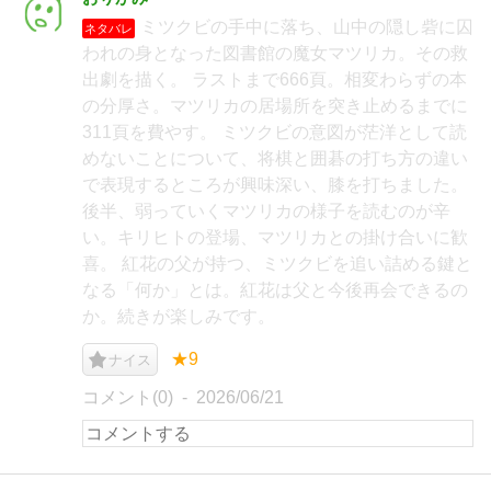
ミツクビの手中に落ち、山中の隠し砦に囚
ネタバレ
われの身となった図書館の魔女マツリカ。その救
出劇を描く。 ラストまで666頁。相変わらずの本
の分厚さ。マツリカの居場所を突き止めるまでに
311頁を費やす。 ミツクビの意図が茫洋として読
めないことについて、将棋と囲碁の打ち方の違い
で表現するところが興味深い、膝を打ちました。
後半、弱っていくマツリカの様子を読むのが辛
い。キリヒトの登場、マツリカとの掛け合いに歓
喜。 紅花の父が持つ、ミツクビを追い詰める鍵と
なる「何か」とは。紅花は父と今後再会できるの
か。続きが楽しみです。
★9
ナイス
コメント(0)
2026/06/21