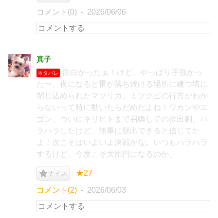
コメント(0)
2026/06/06
真子
面白かったぁ！けど、やっぱり手強かっ
ネタバレ
た〜。夜になると雷が落ち続ける場所に建つ塔に
閉じ込められたマツリカ。ミツクビの行方がわか
らないって時に動いたらだめだよね！ワカンやエ
ゴン、ついにキリヒトまで召喚しての救出劇。ハ
ラハラしたけど、無事に脱出できると信じてた
よ！次こそはいよいよ決戦かな。いつもハラハラ
するけど、今度こそ大団円になるのか。
★27
ナイス
コメント(2)
2026/06/03