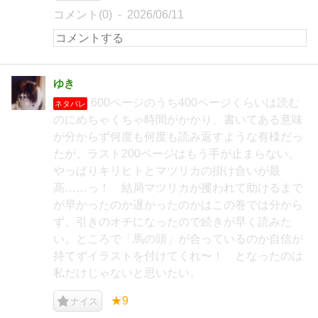
コメント(0)
2026/06/11
ゆき
600ページのうち400ページくらいは読む
ネタバレ
のにめちゃくちゃ時間がかかり、書いてある意味
が分からず何度も何度も読み返すような有様だっ
たが、ラスト200ページはもう手が止まらない。
やっぱりキリヒトとマツリカの掛け合いが最
高……っ！ 結局マツリカが攫われて助けるまで
が早かったのか遅かったのかはこの巻では分から
ず、引きのオチになったので続きが早く読みた
い。ところで「馬の頭」が合っているのか自信が
持てずイラストを付けてくれ〜！ となったのは
私だけじゃないと思いたい。
★9
ナイス