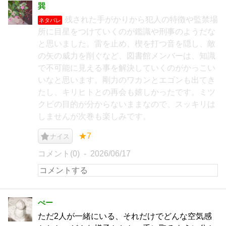
巽
残された手がかりから犯人の特徴や監禁場
ネタバレ
所に目星をつけていくのが鑑識や刑事のようだな
と思いました。雷を止め、楔を打つ音を隠し、敵
の矢の威力を削ぐなど、図書館メンバーは、知識
で不可能に見える事を解決していくのがかっこい
いなと思います。剛力のワカンとエゴンも出てき
たし、キリヒトとの再会も嬉しかったです。ミツ
クビの目的が分からないままなので、スッキリは
しませんが次巻も楽しみです。
★7
ナイス
コメント(0)
2026/06/17
ぺー
ただ2人が一緒にいる、それだけでどんな空気感