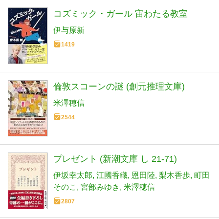
コズミック・ガール 宙わたる教室
伊与原新
1419
倫敦スコーンの謎 (創元推理文庫)
米澤穂信
2544
プレゼント (新潮文庫 し 21-71)
伊坂幸太郎
江國香織
恩田陸
梨木香歩
町田
そのこ
宮部みゆき
米澤穂信
2807