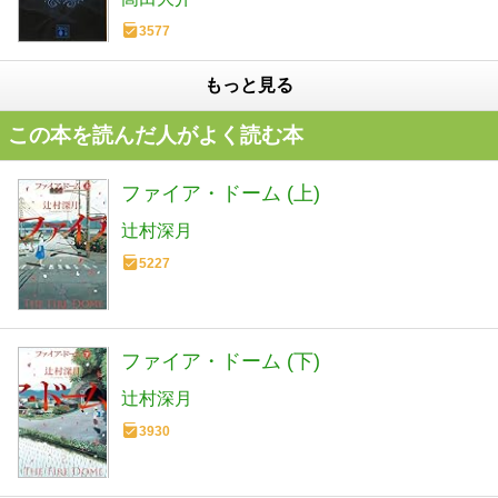
3577
もっと見る
この本を読んだ人がよく読む本
ファイア・ドーム (上)
辻村深月
5227
ファイア・ドーム (下)
辻村深月
3930