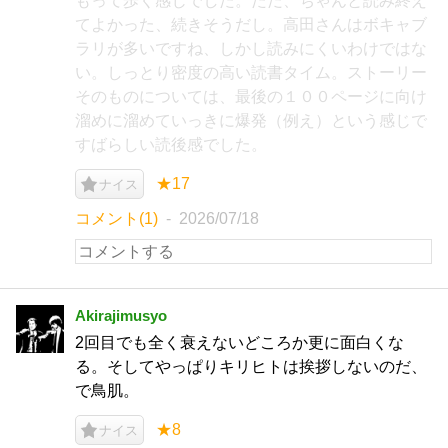
もって歩く感じでした。ただ、ちゃんと読み終え
てよかった、続きそうだし。高田さんはボキャブ
ラリが多いですね、しかし読みにくいわけではな
い。しっとり密度の高い読書タイム。ストーリー
そのものについては、最後の１００ページに向け
溜めに溜めていっきに爆発（例え）という感じで
すばらしい読後感でした。
★17
ナイス
コメント(1)
2026/07/18
Akirajimusyo
2回目でも全く衰えないどころか更に面白くな
る。そしてやっぱりキリヒトは挨拶しないのだ、
で鳥肌。
★8
ナイス