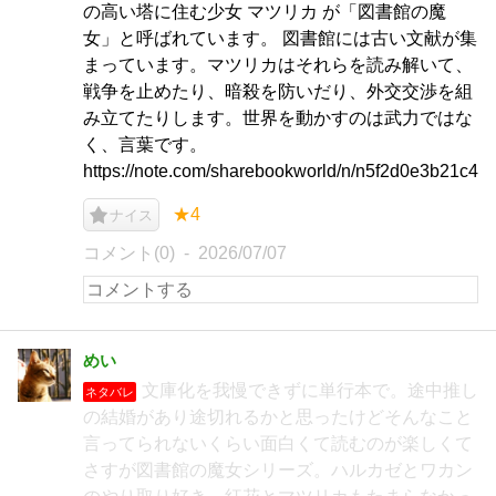
の高い塔に住む少女 マツリカ が「図書館の魔
女」と呼ばれています。 図書館には古い文献が集
まっています。マツリカはそれらを読み解いて、
戦争を止めたり、暗殺を防いだり、外交交渉を組
み立てたりします。世界を動かすのは武力ではな
く、言葉です。
https://note.com/sharebookworld/n/n5f2d0e3b21c4
★4
ナイス
コメント(0)
2026/07/07
めい
文庫化を我慢できずに単行本で。途中推し
ネタバレ
の結婚があり途切れるかと思ったけどそんなこと
言ってられないくらい面白くて読むのが楽しくて
さすが図書館の魔女シリーズ。ハルカゼとワカン