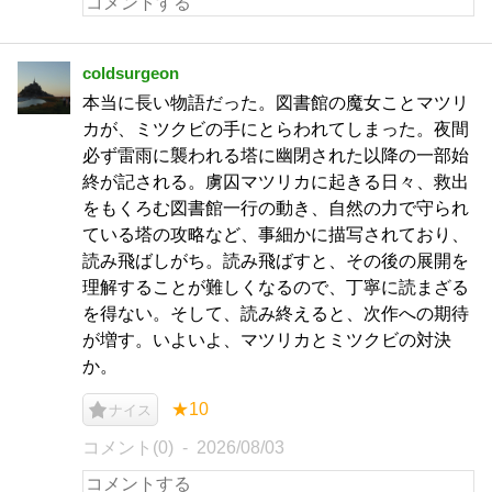
coldsurgeon
本当に長い物語だった。図書館の魔女ことマツリ
カが、ミツクビの手にとらわれてしまった。夜間
必ず雷雨に襲われる塔に幽閉された以降の一部始
終が記される。虜囚マツリカに起きる日々、救出
をもくろむ図書館一行の動き、自然の力で守られ
ている塔の攻略など、事細かに描写されており、
読み飛ばしがち。読み飛ばすと、その後の展開を
理解することが難しくなるので、丁寧に読まざる
を得ない。そして、読み終えると、次作への期待
が増す。いよいよ、マツリカとミツクビの対決
か。
★10
ナイス
コメント(0)
2026/08/03