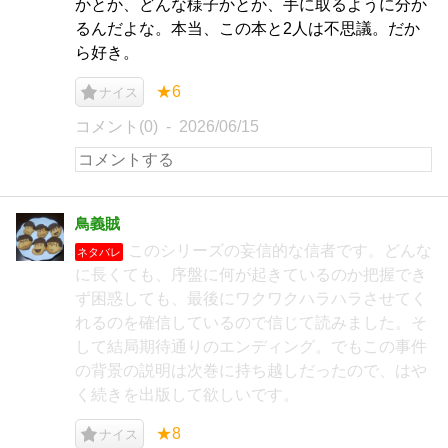
かとか、どんな様子かとか、手に取るように分か
るんだよな。本当、この本と2人は不思議。だか
ら好き。
★6
ナイス
コメント(0)
2026/06/15
鳥義賊
このシリーズの妄信的な信者です。どんな
ネタバレ
に長くても、序盤に何が起きているのか把握でき
ず困惑しても、最後にワクワクハラハラさせてく
れるのを確信しているので信じて読みました。そ
して結局期待通りのエンディング。でもこの事件
の背景の説明は次巻に持ち越しだったので、はや
く続きを出版して欲しいです。
★8
ナイス