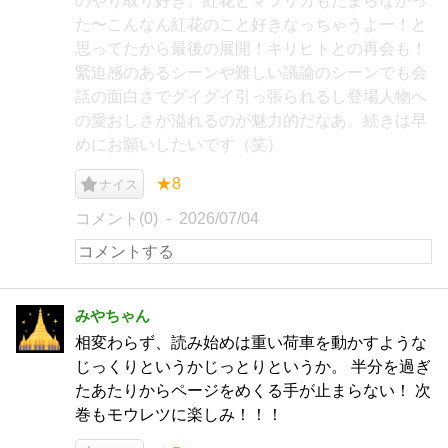
のやり取り好き。紅花とマツリカもたまらなかっ
た〜こんなん紅花のこと好きなっちゃうよー！と
思ってたから最後の展開！キリヒトとの再会も！
緊迫感のあるシーンや難しい議論のシーンでも会
話の面白さでグイグイ引っ張られるし登場人物へ
の愛おしさが溢れるのが魅力的だなあ。続きは早
めにお願いしたいです（笑）
★8
ナイス
コメント(0)
2026/07/04
みやちゃん
相変わらず、読み始めは重い荷車を動かすような
じっくりというかじっとりというか。 半分を過ぎ
たあたりからページをめくる手が止まらない！ 次
巻もモウレツに楽しみ！！！