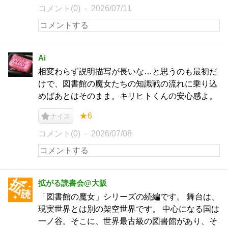
コメント(0)
2026/07/11
Ai
相変わらず説明描写が長いな…と思うのも最初だ
けで、図書館の魔女たちの知識戦の流れに乗り込
めばあとはそのまま。キリヒトくんの安心感よ。
★6
ナイス
コメント(0)
2026/07/08
拡がる読書会@大阪
「図書館の魔女」シリーズの続編です。 舞台は、
現実世界とは別の架空世界です。 中心になる国は
一ノ谷。そこに、世界最古級の図書館があり、そ