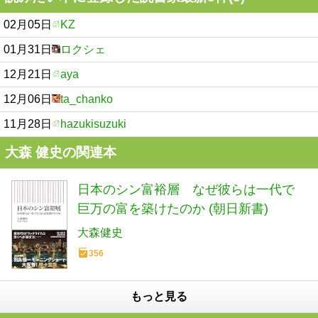
02月05日
KZ
01月31日
ロクシェ
12月21日
aya
12月06日
ta_chanko
11月28日
hazukisuzuki
大森 健史の関連本
日本のシン富裕層 なぜ彼らは一代で
巨万の富を築けたのか (朝日新書)
大森健史
356
もっと見る