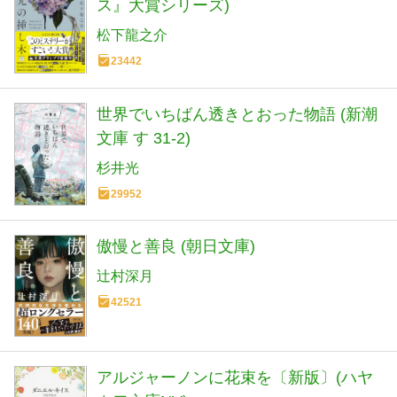
ス』大賞シリーズ)
松下龍之介
23442
世界でいちばん透きとおった物語 (新潮
文庫 す 31-2)
杉井光
29952
傲慢と善良 (朝日文庫)
辻村深月
42521
アルジャーノンに花束を〔新版〕(ハヤ