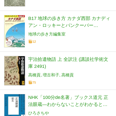
B17 地球の歩き方 カナダ西部 カナディ
アン・ロッキーとバンクーバー
2026~2027 (地球の歩き方B 北米・中
地球の歩き方編集室
米・南米)
12
宇治拾遺物語 上 全訳注 (講談社学術文
庫 2491)
高橋貢
増古和子
高橋貢
75
NHK「100分de名著」ブックス道元 正
法眼蔵―わからないことがわかるとい
うことが悟り
ひろさちや