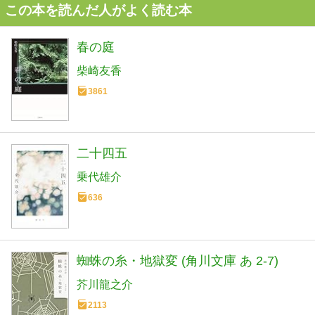
この本を読んだ人がよく読む本
春の庭
柴崎友香
3861
二十四五
乗代雄介
636
蜘蛛の糸・地獄変 (角川文庫 あ 2-7)
芥川龍之介
2113