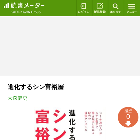
ログイン
新規登録
本を探
進化するシン富裕層
大森健史
感想
0