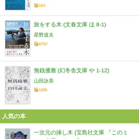
183
旅をする木 (文春文庫 ほ 8-1)
星野道夫
6753
無銭優雅 (幻冬舎文庫 や 1-12)
山田詠美
1285
人気の本
一次元の挿し木 (宝島社文庫 『このミ