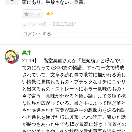
家にあり。手放さない。良書。
★2
ナイス
コメント(0)
2021/02/17
黒井
21-19】二階堂奥歯さんが「超短編」と呼んでい
て気になってた333篇の物語。すべて一文で構成
されていて、文章を読む事で眼前に描かれる美し
い情景に見惚れるもの・ブラックなオチにニヤリ
と出来るもの・ストレートにホラー風味のもの・
今で言う「意味が分かると怖い話」まで多種多様
な世界が広がっている。書き手によって削ぎ落と
され厳選された言葉が読み手の想像力を煽る物語
へと進化を遂げた様に興奮しつつ読了。響いた話
が幾つもあった中でも15が最高に好き！光景その
ものの美しさや、その状態が示す事実を語らずと