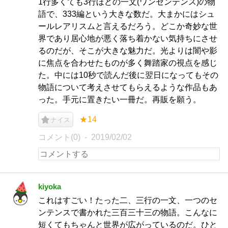
1行多くても3行ほどの一文(ワンセンテンス)の物
語で、333編という大きな数だ。大まかにはシュ
ールレアリスムと言えるだろう。どこか奇妙な世
界であり居心地が悪く落ち着かない気持ちにさせ
るのだが、そこが大きな魅力だ。光よりは闇や影
に焦点を合わせたものが多く舞踏家の視点を感じ
た。中には10秒で読んだ後に翌日になってもその
物語について考えさせてもらえるような作品もあ
った。手元に置きたい一冊だ。再販を願う。
★14
ナイス
コメント(0)
2019/02/02
kiyoka
これはすごい！たった二、三行の一文、一つのセ
ンテンスで書かれた三百三十三の物語。こんなに
短くてもちゃんと世界が広がっているのだ。ひと