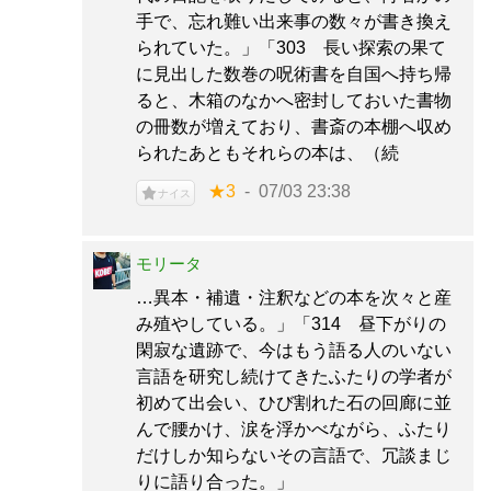
手で、忘れ難い出来事の数々が書き換え
られていた。」「303 長い探索の果て
に見出した数巻の呪術書を自国へ持ち帰
ると、木箱のなかへ密封しておいた書物
の冊数が増えており、書斎の本棚へ収め
られたあともそれらの本は、（続
★3
07/03 23:38
ナイス
モリータ
…異本・補遺・注釈などの本を次々と産
み殖やしている。」「314 昼下がりの
閑寂な遺跡で、今はもう語る人のいない
言語を研究し続けてきたふたりの学者が
初めて出会い、ひび割れた石の回廊に並
んで腰かけ、涙を浮かべながら、ふたり
だけしか知らないその言語で、冗談まじ
りに語り合った。」