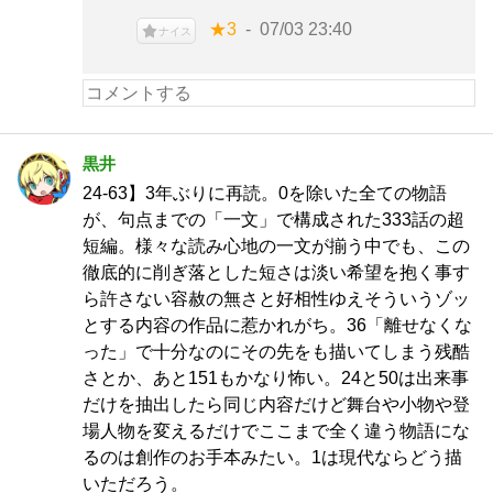
★3
07/03 23:40
ナイス
黒井
24-63】3年ぶりに再読。0を除いた全ての物語
が、句点までの「一文」で構成された333話の超
短編。様々な読み心地の一文が揃う中でも、この
徹底的に削ぎ落とした短さは淡い希望を抱く事す
ら許さない容赦の無さと好相性ゆえそういうゾッ
とする内容の作品に惹かれがち。36「離せなくな
った」で十分なのにその先をも描いてしまう残酷
さとか、あと151もかなり怖い。24と50は出来事
だけを抽出したら同じ内容だけど舞台や小物や登
場人物を変えるだけでここまで全く違う物語にな
るのは創作のお手本みたい。1は現代ならどう描
いただろう。