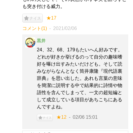
も突き付ける威力。
★17
ナイス
コメント(1)
2021/02/06
黒井
24、32、68、179もたいへん好みです。
どれが好きか挙げるのって自分の趣味嗜
好を曝け出すみたいだけども。そして読
みながらなんとなく筒井康隆『現代語裏
辞典』を思い出した。あれも言葉の意味
を簡潔に説明する中で結果的に詩情や物
語性を含んでしまって、一文の超短編と
して成立している項目があちこちにある
んですよね。
★12
02/06 15:01
ナイス