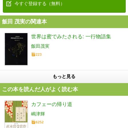
今すぐ登録する（無料）
飯田 茂実の関連本
世界は蜜でみたされる: 一行物語集
飯田茂実
223
もっと見る
この本を読んだ人がよく読む本
カフェーの帰り道
嶋津輝
6252