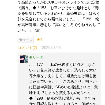
で高値だったがBOOKOFFオンラインでほぼ定価
で贖う。◆「153 お互いひそかな趣味として毒
薬を収集しているとわかり、新婚夫婦はしばらく
顔を見合わせてから照れ笑いした。」「156 蛇
が高圧電線に恋をして高いところでうねうねして
いた。」（続
★4
ナイス
コメント(2)
2025/07/03
モリータ
…「177 「私の死後すぐに点火しなさ
い」と花火師が遺言した、恐ろしく太い
導火線をまえにして、遺族たちは頭を抱
え込んでいる。」：このあたり、明らか
に怪談や寓話、SFめいた物語よりは、意
味不明でちょっと笑えるものがいい。
◆「298 秘密の隠し場所から、青年時
代の日記を取りだしてみると、何者かの