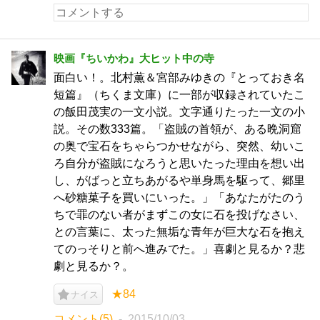
映画『ちいかわ』大ヒット中の寺
面白い！。北村薫＆宮部みゆきの『とっておき名
短篇』（ちくま文庫）に一部が収録されていたこ
の飯田茂実の一文小説。文字通りたった一文の小
説。その数333篇。「盗賊の首領が、ある晩洞窟
の奥で宝石をちゃらつかせながら、突然、幼いこ
ろ自分が盗賊になろうと思いたった理由を想い出
し、がばっと立ちあがるや単身馬を駆って、郷里
へ砂糖菓子を買いにいった。」「あなたがたのう
ちで罪のない者がまずこの女に石を投げなさい、
との言葉に、太った無垢な青年が巨大な石を抱え
てのっそりと前へ進みでた。」喜劇と見るか？悲
劇と見るか？。
★84
ナイス
コメント(5)
2015/10/03