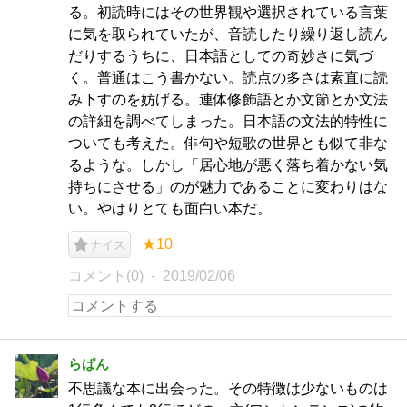
る。初読時にはその世界観や選択されている言葉
に気を取られていたが、音読したり繰り返し読ん
だりするうちに、日本語としての奇妙さに気づ
く。普通はこう書かない。読点の多さは素直に読
み下すのを妨げる。連体修飾語とか文節とか文法
の詳細を調べてしまった。日本語の文法的特性に
ついても考えた。俳句や短歌の世界とも似て非な
るような。しかし「居心地が悪く落ち着かない気
持ちにさせる」のが魅力であることに変わりはな
い。やはりとても面白い本だ。
★10
ナイス
コメント(0)
2019/02/06
らぱん
不思議な本に出会った。その特徴は少ないものは