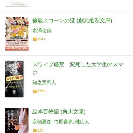
倫敦スコーンの謎 (創元推理文庫)
米澤穂信
2541
スワイプ厳禁 変死した大学生のスマ
ホ
知念実希人
2799
絵本百物語 (角川文庫)
京極夏彦
竹原春泉
桃山人
123