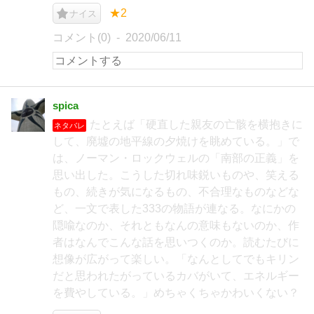
★2
ナイス
コメント(0)
2020/06/11
spica
たとえば「硬直した親友の亡骸を横抱きに
ネタバレ
して、廃墟の地平線の夕焼けを眺めている。」で
は、ノーマン・ロックウェルの「南部の正義」を
思い出した。こうした切れ味鋭いものや、笑える
もの、続きが気になるもの、不合理なものなどな
ど、一文で表した333の物語が連なる。なにかの
隠喩なのか、それともなんの意味もないのか、作
者はなんでこんな話を思いつくのか。読むたびに
想像が広がって楽しい。「なんとしてでもキリン
だと思われたがっているカバがいて、エネルギー
を費やしている。」めちゃくちゃかわいくない？