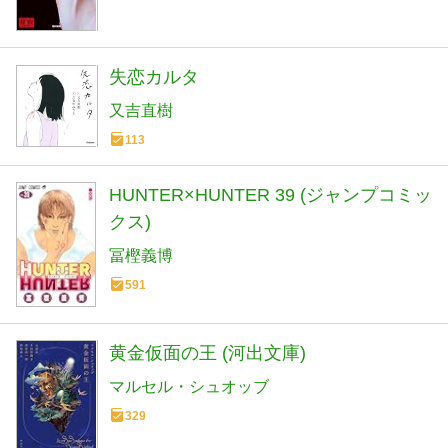
失恋カルタ
又吉直樹
113
HUNTER×HUNTER 39 (ジャンプコミッ
クス)
冨樫義博
591
黄金仮面の王 (河出文庫)
マルセル・シュオッブ
329