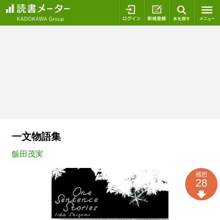
ログイン
新規登録
本を探
一文物語集
飯田茂実
感想
28