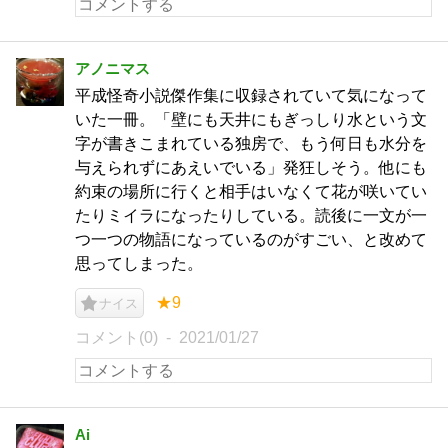
アノニマス
平成怪奇小説傑作集に収録されていて気になって
いた一冊。「壁にも天井にもぎっしり水という文
字が書きこまれている独房で、もう何日も水分を
与えられずにあえいでいる」発狂しそう。他にも
約束の場所に行くと相手はいなくて花が咲いてい
たりミイラになったりしている。読後に一文が一
つ一つの物語になっているのがすごい、と改めて
思ってしまった。
★9
ナイス
コメント(0)
2021/01/27
Ai