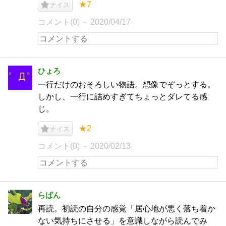
★7
ナイス
コメント(0)
2020/04/17
ひょろ
一行だけのおそろしい物語。想像でぞっとする。
しかし、一行に詰めすぎてちょっとダレてる感
じ。
★2
ナイス
コメント(0)
2020/02/13
らぱん
再読。初読の自分の感覚「居心地が悪く落ち着か
ない気持ちにさせる」を意識しながら読んでみ