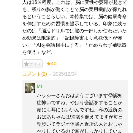
人は16％程度。これは、脳に変性や萎縮が起きて
も、残りの脳が働くことで脳の実用機能が保たれ
るということらしい。本特集では、脳の健康寿命
を伸ばすための習慣を提示している。印象に残っ
たのは「脳活ドリルでは脳の一部しか使わたいた
め効果は限定的」「記憶障害より意欲低下が怖
い」「AIを会話相手にする」「ためらわず補聴器
を使う」など。
★40
ナイス
コメント(2)
2025/12/04
MI
ハッシーさんおはようございます😊認知
症怖いですね。やはり会話をすることが
頭にも耳にもいいんですね。私の近所の
おばあちゃんは90歳を超えてますが毎日
朝歩いてラジオ体操と近所の人とおしゃ
べりしているので頭がしっかりしていま