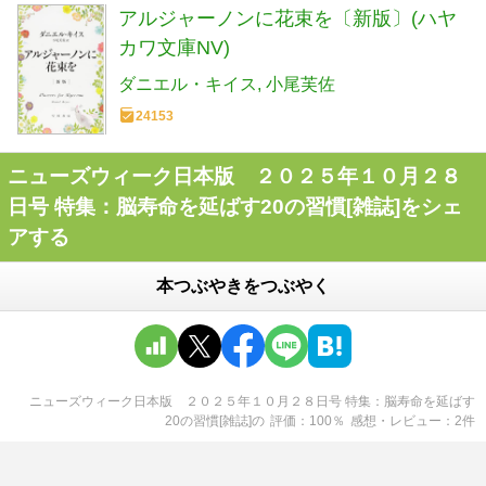
アルジャーノンに花束を〔新版〕(ハヤ
カワ文庫NV)
ダニエル・キイス
小尾芙佐
24153
ニューズウィーク日本版 ２０２５年１０月２８
日号 特集：脳寿命を延ばす20の習慣[雑誌]をシェ
アする
本つぶやきをつぶやく
ニューズウィーク日本版 ２０２５年１０月２８日号 特集：脳寿命を延ばす
20の習慣[雑誌]
の
評価
100
％
感想・レビュー
2
件