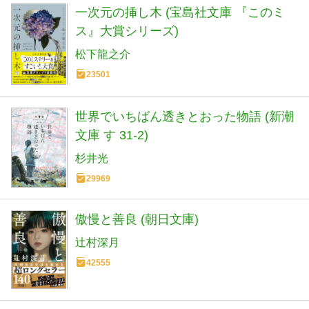
一次元の挿し木 (宝島社文庫 『このミ
ス』大賞シリーズ)
松下龍之介
23501
世界でいちばん透きとおった物語 (新潮
文庫 す 31-2)
杉井光
29969
傲慢と善良 (朝日文庫)
辻村深月
42555