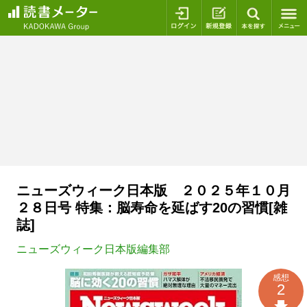
ログイン
新規登録
本を探
ニューズウィーク日本版 ２０２５年１０月
２８日号 特集：脳寿命を延ばす20の習慣[雑
誌]
ニューズウィーク日本版編集部
感想
2