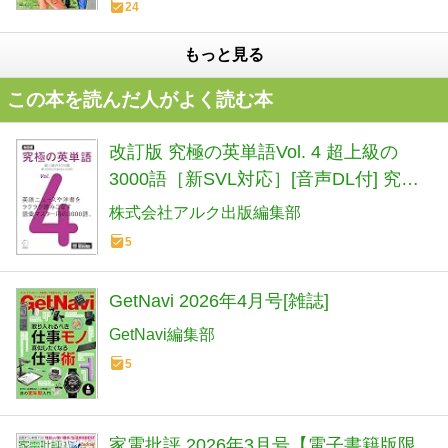
24
もっと見る
この本を読んだ人がよく読む本
改訂版 究極の英単語Vol. 4 超上級の
3000語［新SVL対応］[音声DL付] 究極
シリーズ
株式会社アルク出版編集部
5
GetNavi 2026年4月号[雑誌]
GetNavi編集部
5
家電批評 2026年3月号【電子書籍版限