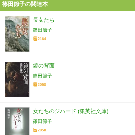
篠田節子の関連本
長女たち
篠田節子
2164
鏡の背面
篠田節子
2058
女たちのジハード (集英社文庫)
篠田節子
2058