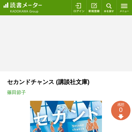
ログイン
新規登録
本を探
セカンドチャンス (講談社文庫)
篠田節子
感想
0