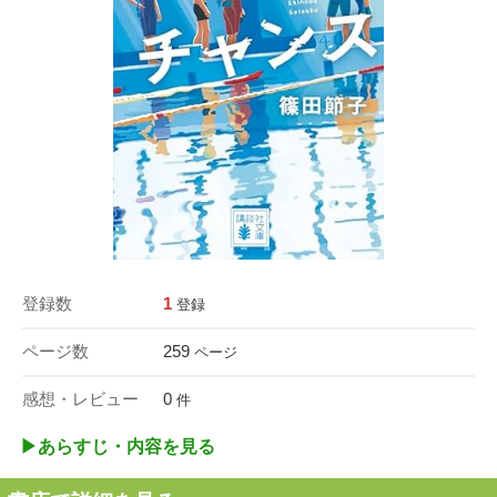
登録数
1
登録
ページ数
259
ページ
感想・レビュー
0
件
▶︎あらすじ・内容を見る