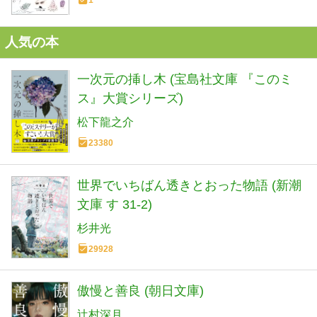
1
人気の本
一次元の挿し木 (宝島社文庫 『このミ
ス』大賞シリーズ)
松下龍之介
23380
世界でいちばん透きとおった物語 (新潮
文庫 す 31-2)
杉井光
29928
傲慢と善良 (朝日文庫)
辻村深月