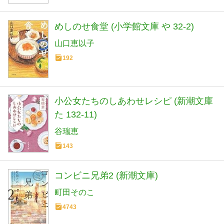
めしのせ食堂 (小学館文庫 や 32-2)
山口恵以子
192
小公女たちのしあわせレシピ (新潮文庫
た 132-11)
谷瑞恵
143
コンビニ兄弟2 (新潮文庫)
町田そのこ
4743