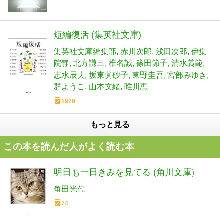
短編復活 (集英社文庫)
集英社文庫編集部
赤川次郎
浅田次郎
伊集
院静
北方謙三
椎名誠
篠田節子
清水義範
志水辰夫
坂東眞砂子
東野圭吾
宮部みゆき
群ようこ
山本文緒
唯川恵
1979
もっと見る
この本を読んだ人がよく読む本
明日も一日きみを見てる (角川文庫)
角田光代
74