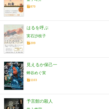
870
はるを呼ぶ
実石沙枝子
209
見えるか保己一
蝉谷めぐ実
1103
予言館の殺人