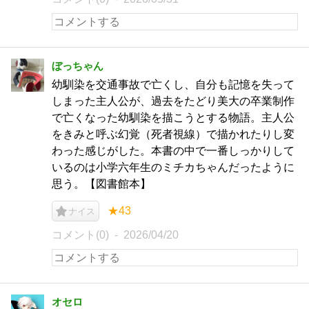
ぼっちゃん
幼馴染を交通事故で亡くし、自分も記憶を失って
しまった主人公が、過去をたどり美大の卒業制作
で亡くなった幼馴染を描こうとする物語。主人公
をきみと呼ぶ幻覚（死者視線）で描かれたりし変
わった感じがした。本書の中で一番しっかりして
いるのは小学六年生のミチカちゃんだったように
思う。【図書館本】
★43
ナイス
コメント(0)
2026/04/20
オセロ