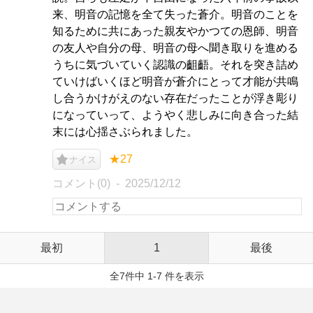
来、明音の記憶を全て失った蒼介。明音のことを
知るために共にあった親友やかつての恩師、明音
の友人や自分の母、明音の母へ聞き取りを進める
うちに気づいていく認識の齟齬。それを突き詰め
ていけばいくほど明音が蒼介にとって才能が共鳴
し合うかけがえのない存在だったことが浮き彫り
になっていって、ようやく悲しみに向き合った結
末には心揺さぶられました。
★27
ナイス
コメント(0)
2025/12/12
最初
1
最後
全7件中 1-7 件を表示