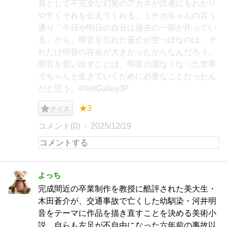
音として不完全な幻覚のアカネが読者にもわかり
やすくそれを伝えてくれる。ミチカちゃんの言う
通り「今日や明日の自分は過去の一部が作ってい
る」から、明音を忘れた蒼介が空っぽなのは、そ
れだけ明音の存在が大きかったからなんだろう。
明音を思い出すことは、明音の居なくなった世界
でちゃんと生きていくために必要なことだったん
だと思う。#NetGalleyJP
★3
ナイス
コメント(0)
2025/12/19
よっち
完成間近の卒業制作を教授に酷評された美大生・
木田蒼介が、交通事故で亡くした幼馴染・河井明
音をテーマに作品を描き直すことを決める美術小
説。自らも左足が不自由になった六年前の事故以