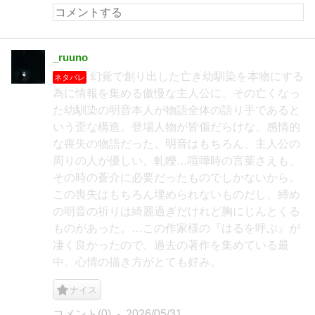
_ruuno
幻覚で創り出した亡き幼馴染を本物にする
ネタバレ
為に情報を集める傲慢な主人公に、その亡くなっ
た幼馴染の明音本人が物語全体の語り手であると
いう歪な構造。登場人物が皆傷だらけな、感情的
な喪失の物語だった。明音はもちろん、主人公の
周りの人が優しい。軋轢…喧嘩時の言葉さえも、
その時の蒼介に必要だったものでしかないから。
この喪失はもちろん埋められないものだし、締め
の明音の祈りは綺麗過ぎだけれど胸にじんとくる
ものがあった。…この作家様の『はるを呼ぶ』が
凄く良かったので、過去の著作を集めている最
中。心情の描き方がとても好み。
ナイス
コメント(0)
2026/05/31