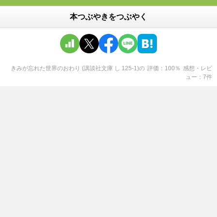
本つぶやきをつぶやく
きみが忘れた世界のおわり (講談社文庫 し 125-1)
の
評価
100
％
感想・レビ
ュー
7
件