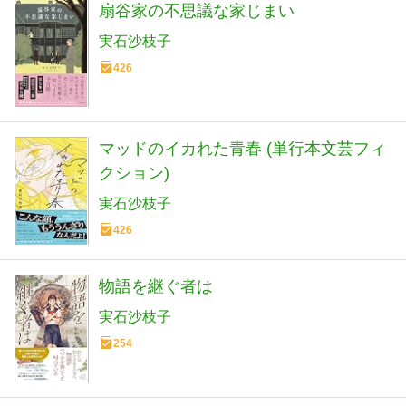
扇谷家の不思議な家じまい
実石沙枝子
426
マッドのイカれた青春 (単行本文芸フィ
クション)
実石沙枝子
426
物語を継ぐ者は
実石沙枝子
254