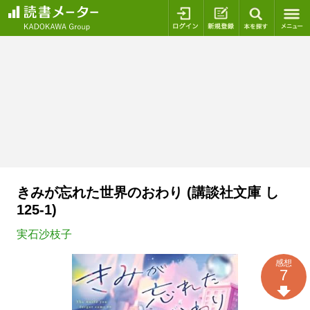
ログイン
新規登録
本を探
きみが忘れた世界のおわり (講談社文庫 し
125-1)
実石沙枝子
感想
7