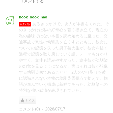
book_book_nao
あるきっかけで、友人が本書をくれた。そ
ネタバレ
のきっかけは私の好奇心を強く掻き立て、現在の
私の趣味ではない本書を読め始めるに至った。交
通事故で異性の幼馴染を亡くすとともに、彼女に
ついての記憶を失った男子芸大生が、彼女を描く
過程で記憶を取り戻していく話。テーマも分かり
やすく、文体も読みやすかった。途中彼が幼馴染
の幻覚を見るようになるが、実はそれは彼が想像
する幼馴染像であることと、2人のやり取りを彼
に認識されない本物の幼馴染霊視点で捉えて、物
語が進んでいく構成は新鮮であった。幼馴染への
特別な強い感情が表現されていた。
ナイス
コメント(0)
2026/07/17