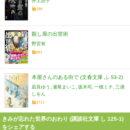
井上悠宇
299
殺し屋の出世術
野宮有
681
本屋さんのある街で (文春文庫 ふ 53-2)
凪良ゆう
瀬尾まいこ
坂木司
一穂ミチ
三浦
しをん
2713
きみが忘れた世界のおわり (講談社文庫 し 125-1)
をシェアする