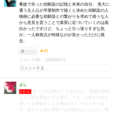
事故で失った幼馴染の記憶と本来の自分。 美大に
通う主人公が卒業制作で描くと決めた幼馴染の人
物画に必要な幼馴染との繋がりを求めて様々な人
から意見を貰うことで真実に近づいていくのは面
白かったですけど、ちょっと引っ張りすぎな気
が。一人称視点が特殊なのが良かっただけに残
念。
★45
ナイス
コメント(0)
2026/04/11
よし
失くした記憶をたどるために、明音の身近
ネタバレ
な人に話を聞きに行く蒼介。でも、どれだけ話を
聞いても明音のことが掴めない。それもそのは
ず、誰かから見た明音では意味がないからだ。明