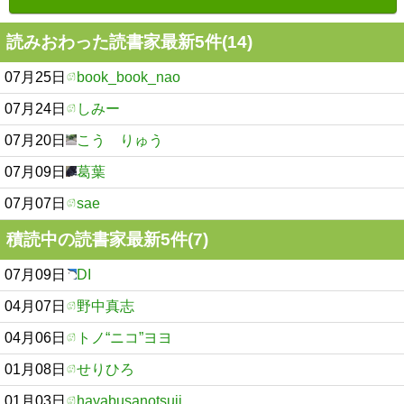
読みおわった読書家最新5件(14)
07月25日
book_book_nao
07月24日
しみー
07月20日
こう りゅう
07月09日
葛葉
07月07日
sae
積読中の読書家最新5件(7)
07月09日
DI
04月07日
野中真志
04月06日
トノ“ニコ”ヨヨ
01月08日
せりひろ
01月03日
hayabusanotsuji