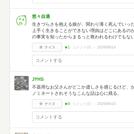
悠々自適
生きづらさを抱える娘が、関わり薄く死んでいっ
上手く生きることができない理由はどこにあるの
の事実を知ったからまるっと救われるわけでもな
ナイス
★1
コメント(
0
)
2026/06/14
JYHS
不器用なお父さんがどこか虚しさを感じるけど、
ノミネートされそうなこんな話は心に残る。
ナイス
★8
コメント(
0
)
2026/06/10