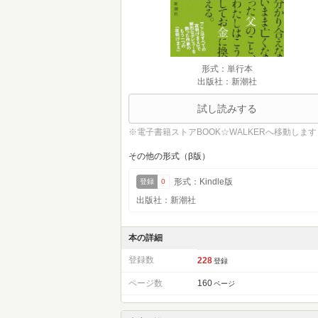
形式：単行本
出版社：新潮社
試し読みする
※電子書籍ストアBOOK☆WALKERへ移動します
その他の形式（β版）
形式：Kindle版
登録
0
出版社：新潮社
本の詳細
登録数
228
登録
ページ数
160
ページ