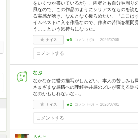
をいくつか書いているが）。両者とも自分や周り
風なので、この作品のようにシリアスなものを読
る実感が湧き、なんとなく後ろめたい。『ここは
イムベストに入る作品なので、作者の苦悩を垣間
う……という気持ちになった。
ナイス
★5
コメント(
0
)
2026/07/05
なぷ
なかなかに鬱の描写がしんどい。本人の苦しみも
さまざまな感情への理解や共感のズレが窺える語
なのかもしれないな…。
ナイス
★2
コメント(
0
)
2026/07/01
うたこ