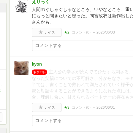
えりっく
人間のぐしゃぐしゃなところ、いやなところ、重
にもっと聞きたいと思った。間宮改衣は新作出し
さんかも。
ナイス
★2
コメント(
0
)
2026/06/03
kyon
主人公の辛さが読んでてひたすら刺さる
ネタバレ
なった父親についての不可解さ、分からなさ、モ
半では、書くことで救われて満たされていく様子
,
,
親と対話をすることができるようになれた点には
宮
合、理解し合い、甘えられるパートナーの存在も
ナイス
★3
コメント(
0
)
2026/06/01