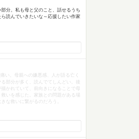
い部分。私も母と父のこと、話せるうち
たら読んでいきたいな～応援したい作家
、痛い。母親への嫌悪感、人が語る亡く
ヤる部分が多く、読んでてしんどい。後
が描かれていて、前向きになることで母
、救いを感じた。家族との問題がある場
大きな救いに繋がるのだろう。