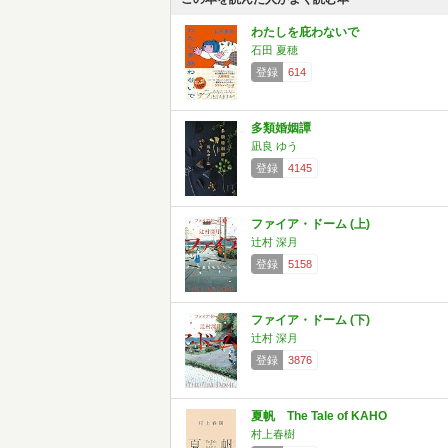
わたしを庇わないで
石田 夏穂
登録
614
多類婚姻譚
凪良 ゆう
登録
4145
ファイア・ドーム (上)
辻村 深月
登録
5158
ファイア・ドーム (下)
辻村 深月
登録
3876
夏帆 The Tale of KAHO
村上春樹