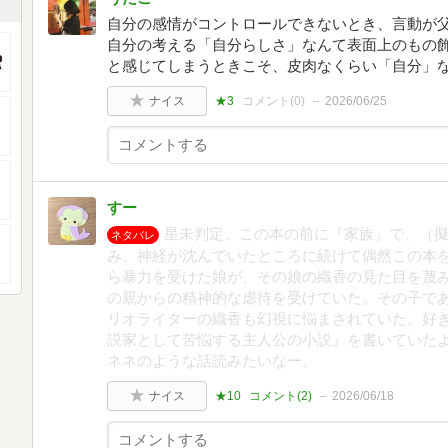
自分の感情がコントロールできないとき、言動が
自分の考える「自分らしさ」なんて表面上のもの
と感じてしまうときこそ、皮肉なくらい「自分」
ナイス
★3
コメント(
0
)
2026/06/25
すー
星未判定。この本の前に『家族』で、（
ネタバレ
み、神経が沈んでいたところに続けて偶然この本
ら暴力を受けた娘が、その娘の織香の見た目を蔑
の親からの精神的な虐待を受けていた。その子で
リオライターの織香も幻視に悩まされていた。好
説家として苦悩する主人公の小説』を書いていた
ネネのような話読みたいなー。
ナイス
★10
コメント(
2
)
2026/06/18