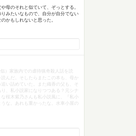
父や母のそれと似ていて、ぞっとする。
飾りみたいなもので、自分が自分でない
なのかもしれないと思った。
擬似）家族内での虐待猟奇殺人話を読
を読んだ。そしたらまたこの本も、母か
み追い詰めていた。また織香の父も、そ
あり、私小説家になりつつある？元シナ
きな桜木紫乃さんも私小説風に、『私小
ような。あれも重かったな。水車小屋の