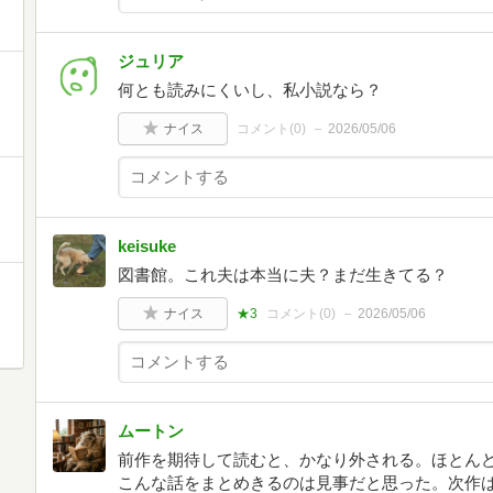
ジュリア
何とも読みにくいし、私小説なら？
ナイス
コメント(
0
)
2026/05/06
keisuke
図書館。これ夫は本当に夫？まだ生きてる？
ナイス
★3
コメント(
0
)
2026/05/06
ムートン
前作を期待して読むと、かなり外される。ほとん
こんな話をまとめきるのは見事だと思った。次作