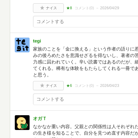
ナイス
★8
コメント(
0
)
2026/04/29
tegi
家族のことを「金に換える」という作者の語りに
みの後ろめたさを意識せざるを得ないし、著者の
力感に囚われていく。辛い読書ではあるのだが、
てくれる。稀有な体験をもたらしてくれる一冊で
と思う。
ナイス
★6
コメント(
0
)
2026/04/23
オガＴ
なかなか重い内容。父親との関係性は人それぞれ
の生き様を知ることで、自分を見つめ直す内容だ