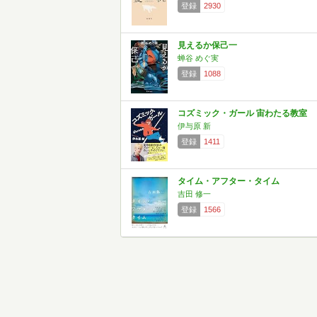
登録
2930
見えるか保己一
蝉谷 めぐ実
登録
1088
コズミック・ガール 宙わたる教室
伊与原 新
登録
1411
タイム・アフター・タイム
吉田 修一
登録
1566