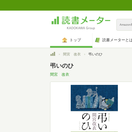
Amazo
トップ
読書メーターと
トップ
間宮 改衣
弔いのひ
弔いのひ
間宮 改衣