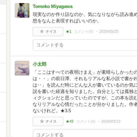
Tomoko Miyagawa
現実なのか作り話なのか、気になりながら読み進
想をなんと表現すればいいのか。
ナイス
★1
コメント(
0
)
2026/05/25
小太郎
「ここはすべての夜明けまえ」が素晴らしかった
は・・」の前日潭、それもリアルな私小説で書か
は‥」を読んだ時にどんな人が書いているのか気
説を書いた経過を知りました。自分としては孤独
ィクションだと思っていたのですが、この本を読
なりリアルな心情だったことが分かりました。作
ないけれど。★3.5
ナイス
★45
コメント(
0
)
2026/05/13