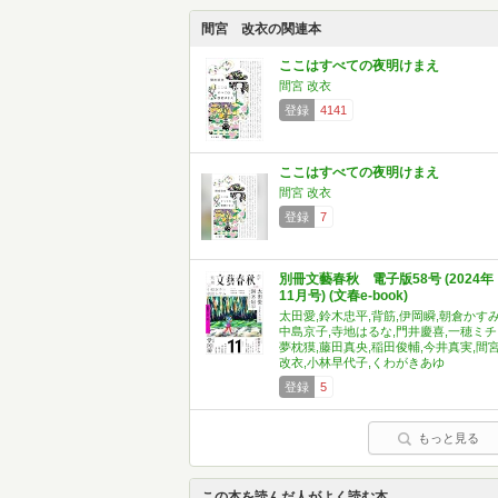
間宮 改衣の関連本
ここはすべての夜明けまえ
間宮 改衣
登録
4141
ここはすべての夜明けまえ
間宮 改衣
登録
7
別冊文藝春秋 電子版58号 (2024年
11月号) (文春e-book)
太田愛,鈴木忠平,背筋,伊岡瞬,朝倉かすみ
中島京子,寺地はるな,門井慶喜,一穂ミチ
夢枕獏,藤田真央,稲田俊輔,今井真実,間
改衣,小林早代子,くわがきあゆ
登録
5
もっと見る
この本を読んだ人がよく読む本