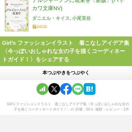
アルジャーノンに花束を〔新版〕(ハヤ
カワ文庫NV)
ダニエル・キイス
小尾芙佐
24132
Girl’s ファッションイラスト 着こなしアイデア集
〈今っぽいおしゃれな女の子を描くコーディネー
トガイド！〉をシェアする
本つぶやきをつぶやく
Girl’s ファッションイラスト 着こなしアイデア集〈今っぽいおしゃれな女の
子を描くコーディネートガイド！〉
の
評価
50
％
感想・レビュー
1
件