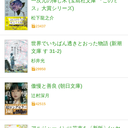
一次元の挿し木 (宝島社文庫 『このミ
ス』大賞シリーズ)
松下龍之介
23437
世界でいちばん透きとおった物語 (新潮
文庫 す 31-2)
杉井光
29950
傲慢と善良 (朝日文庫)
辻村深月
42515