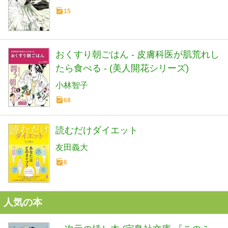
15
おくすり朝ごはん - 皮膚科医が肌荒れし
たら食べる - (美人開花シリーズ)
小林智子
68
読むだけダイエット
友田義大
6
人気の本