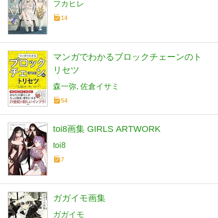
フカヒレ
14
マンガでわかるブロックチェーンのト
リセツ
森一弥
佐倉イサミ
54
toi8画集 GIRLS ARTWORK
toi8
7
ガガイモ画集
ガガイモ