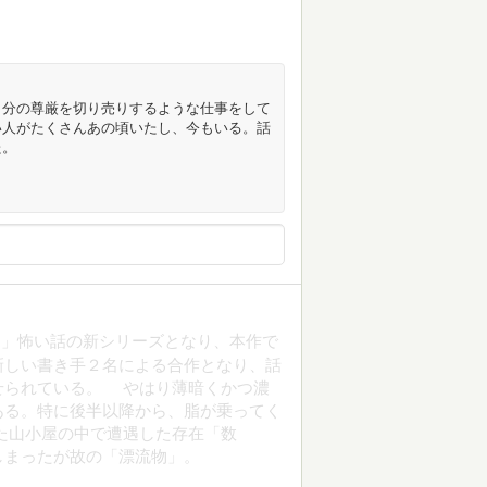
自分の尊厳を切り売りするような仕事をして
い人がたくさんあの頃いたし、今もいる。話
た。
」怖い話の新シリーズとなり、本作で
新しい書き手２名による合作となり、話
せられている。 やはり薄暗くかつ濃
ある。特に後半以降から、脂が乗ってく
た山小屋の中で遭遇した存在「数
しまったが故の「漂流物」。