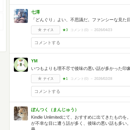
七澤
「どんぐり」よい、不思議だ。ファンシーな見た
ナイス
★3
コメント(
0
)
2026/04/23
YM
いつもよりも理不尽で後味の悪い話が多かった印
ナイス
★1
コメント(
0
)
2026/02/28
ぽんつく（まんじゅう）
Kindle Unlimitedにて、おすすめに出てき
が不幸な目に遭う話が多く、後味の悪い話も多い
冊。