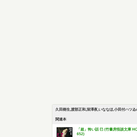
久田樹生,渡部正和,深澤夜,いななほ,小田付ハツゐ
関連本
「超」怖い話 巳 (竹書房怪談文庫 H
652)