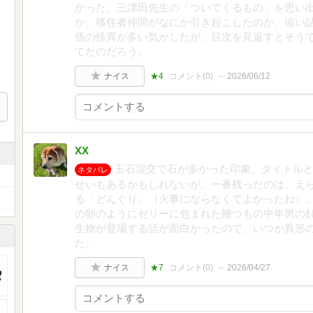
かった。三津田先生の「ついてくるもの」を思い
か、移住者仲間がなにか引き起こしたのか、追い
係の怪異が多い気がしたが、目次を見返すとそう
てたのだろう。
ナイス
★4
コメント(
0
)
2026/06/12
XX
玉石混交で石が多かった印象。タイトル
ネタバレ
せいもあるかもしれないが。一番残ったのは、え
る「どんぐり」（火事にならなくてよかったね）
の卵のようにゼリーに包まれた幾つもの中年男の
生物が登場する話が面白かったので、いつか異形
た。
ナイス
★7
コメント(
0
)
2026/04/27