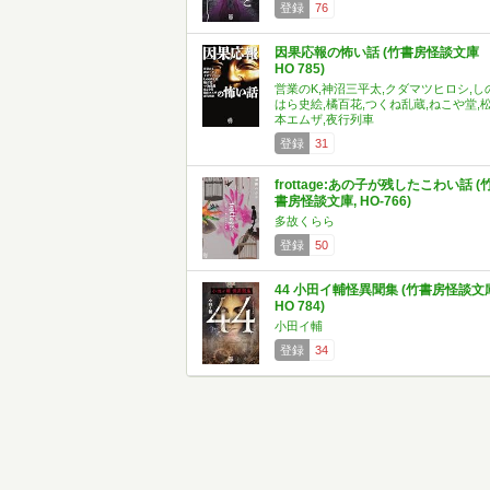
登録
76
因果応報の怖い話 (竹書房怪談文庫
HO 785)
営業のK,神沼三平太,クダマツヒロシ,し
はら史絵,橘百花,つくね乱蔵,ねこや堂,
本エムザ,夜行列車
登録
31
frottage:あの子が残したこわい話 (
書房怪談文庫, HO-766)
多故くらら
登録
50
44 小田イ輔怪異聞集 (竹書房怪談文
HO 784)
小田イ輔
登録
34