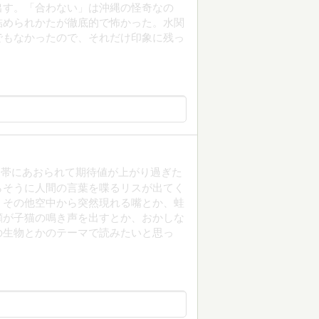
出す。「合わない」は沖縄の怪奇なの
詰められかたが徹底的で怖かった。水関
でもなかったので、それだけ印象に残っ
と帯にあおられて期待値が上がり過ぎた
らそうに人間の言葉を喋るリスが出てく
。その他空中から突然現れる嘴とか、蛙
顔が子猫の鳴き声を出すとか、おかしな
の生物とかのテーマで読みたいと思っ