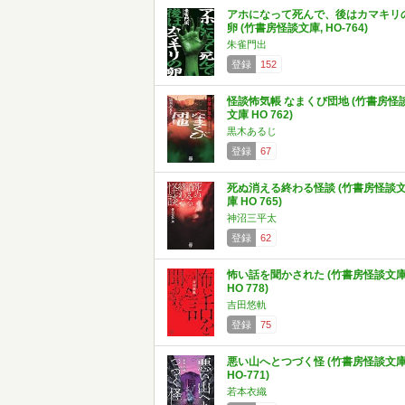
アホになって死んで、後はカマキリ
卵 (竹書房怪談文庫, HO-764)
朱雀門出
登録
152
怪談怖気帳 なまくび団地 (竹書房怪
文庫 HO 762)
黒木あるじ
登録
67
死ぬ消える終わる怪談 (竹書房怪談
庫 HO 765)
神沼三平太
登録
62
怖い話を聞かされた (竹書房怪談文
HO 778)
吉田悠軌
登録
75
悪い山へとつづく怪 (竹書房怪談文庫
HO-771)
若本衣織