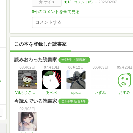
ナイス
★13
コメント(
6
)
2026/02/07
田
6件のコメントを全て見る
この本を登録した読書家
読みおわった読書家
全17件中 新着8件
08月02日
07月10日
06月12日
06月03日
05月26日
O
V8おじさんと空飛ぶコロッケ
あべべ
spica
いずみ
おすみ
今読んでいる読書家
全1件中 新着1件
02月03日