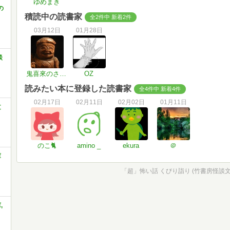
ゆめまき
の
積読中の読書家
全2件中 新着2件
03月12日
01月28日
談
鬼喜來のさっと
OZ
読みたい本に登録した読書家
全4件中 新着4件
02月17日
02月11日
02月02日
01月11日
文
のこ🐈
amino _
ekura
＠
庫
「超」怖い話 くびり詣り (竹書房怪談文庫 
,