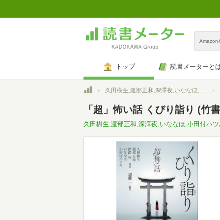
Amazo
トップ
読書メーターと
トップ
久田樹生,渡部正和,深澤夜,いななほ,小田付ハツゐ
「超」怖い話 くびり詣り (竹書房
久田樹生,渡部正和,深澤夜,いななほ,小田付ハツ