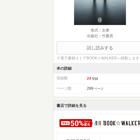
形式：文庫
出版社：竹書房
試し読みする
※電子書籍ストアBOOK☆WALKERへ移動します
本の詳細
登録数
24
登録
ページ数
288
ページ
書店で詳細を見る