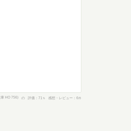
HO 756)
の
評価
71
感想・レビュー
6
％
件