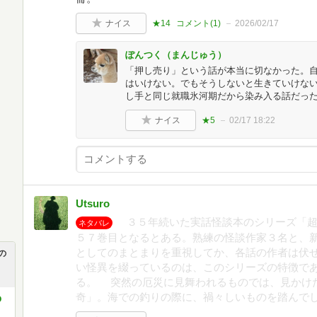
ナイス
★14
コメント(
1
)
2026/02/17
ぽんつく（まんじゅう）
「押し売り」という話が本当に切なかった。
はいけない。でもそうしないと生きていけな
し手と同じ就職氷河期だから染み入る話だっ
ナイス
★5
02/17 18:22
Utsuro
３５年続いた実話怪談本のシリーズ「超
ネタバレ
５７巻目となるとある。熟練の怪談作家３名と、
としてのまとまりを重視してか、各話の作者は伏
の
い怪異を綴っているのは、このシリーズの特徴で
る。 突然の厄災に見舞われるものでは、見かけ
奇」。海での釣りの際に、禍々しいものを踏んで
O