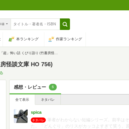
n和書
は
本ランキング
作家ランキング
「超」怖い話 くびり詣り (竹書房怪談文庫 HO 756)
怪談文庫 HO 756)
ゐ
感想・レビュー
6
全て表示
ネタバレ
spica
筆者がわからない短編シリーズ。前半は
ネタバレ
た。「どんぐり」のリスがカッコよすぎて笑う。