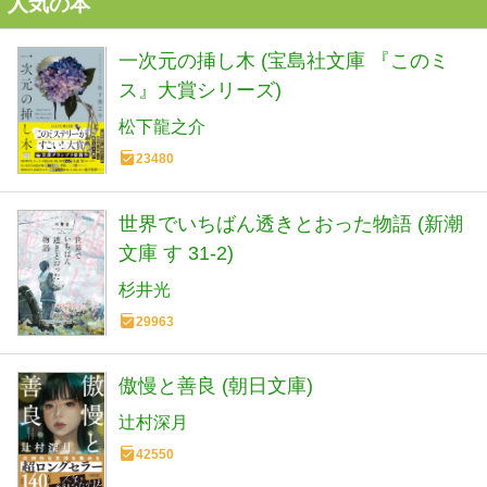
人気の本
一次元の挿し木 (宝島社文庫 『このミ
ス』大賞シリーズ)
松下龍之介
23480
世界でいちばん透きとおった物語 (新潮
文庫 す 31-2)
杉井光
29963
傲慢と善良 (朝日文庫)
辻村深月
42550