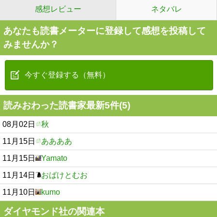
感想レビュー
ネタバレ
あなたも読書メーターに登録して感想を投稿して
みませんか？
今すぐ登録する（無料）
読みおわった読書家最新5件(5)
08月02日
秋
11月15日
ああああ
11月15日
Yamato
11月14日
おばけとむお
11月10日
kumo
ダイヤモンド社の関連本