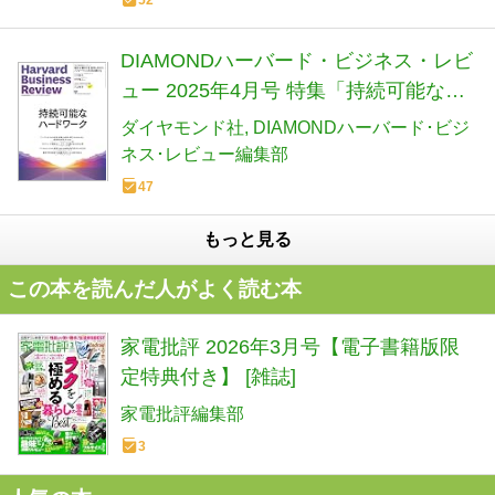
DIAMONDハーバード・ビジネス・レビ
ュー 2025年4月号 特集「持続可能なハ
ードワーク」[雑誌]
ダイヤモンド社
DIAMONDハーバード･ビジ
ネス･レビュー編集部
47
もっと見る
この本を読んだ人がよく読む本
家電批評 2026年3月号【電子書籍版限
定特典付き】 [雑誌]
家電批評編集部
3