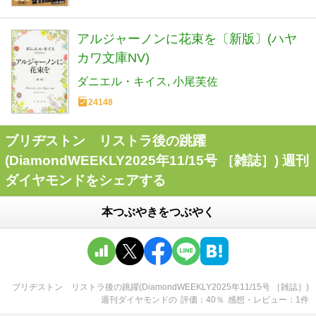
アルジャーノンに花束を〔新版〕(ハヤ
カワ文庫NV)
ダニエル・キイス
小尾芙佐
24148
ブリヂストン リストラ後の跳躍
(DiamondWEEKLY2025年11/15号 ［雑誌］) 週刊
ダイヤモンドをシェアする
本つぶやきをつぶやく
ブリヂストン リストラ後の跳躍(DiamondWEEKLY2025年11/15号 ［雑誌］)
週刊ダイヤモンド
の
評価
40
％
感想・レビュー
1
件