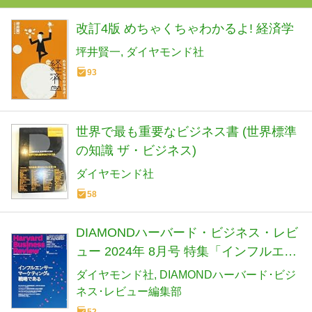
改訂4版 めちゃくちゃわかるよ! 経済学
坪井賢一
ダイヤモンド社
93
世界で最も重要なビジネス書 (世界標準
の知識 ザ・ビジネス)
ダイヤモンド社
58
DIAMONDハーバード・ビジネス・レビ
ュー 2024年 8月号 特集「インフルエン
サーマーケティングは戦略である」[雑
ダイヤモンド社
DIAMONDハーバード･ビジ
誌]
ネス･レビュー編集部
52