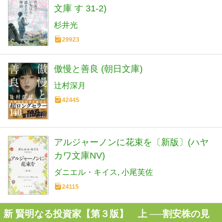
文庫 す 31-2)
杉井光
29923
傲慢と善良 (朝日文庫)
辻村深月
42445
アルジャーノンに花束を〔新版〕(ハヤ
カワ文庫NV)
ダニエル・キイス
小尾芙佐
24115
新 賢明なる投資家【第３版】 上 ──割安株の見