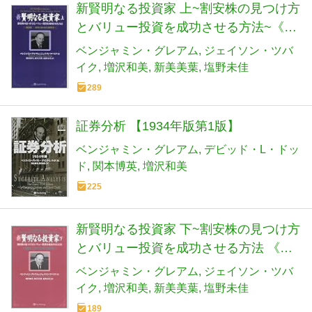
新賢明なる投資家 上~割安株の見つけ方
とバリュー投資を成功させる方法~《改
訂版――現代に合わせた注解付き》
ベンジャミン・グレアム
ジェイソン・ツバ
イク
増沢和美
新美美葉
塩野未佳
289
証券分析 【1934年版第1版】
ベンジャミン・グレアム
デビッド・L・ドッ
ド
関本博英
増沢和美
225
新賢明なる投資家 下~割安株の見つけ方
とバリュー投資を成功させる方法 《改
訂版――現代に合わせた注解付き》
ベンジャミン・グレアム
ジェイソン・ツバ
イク
増沢和美
新美美葉
塩野未佳
189