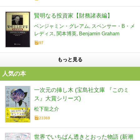
賢明なる投資家【財務諸表編】
ベンジャミン・グレアム
スペンサー・B・メ
レディス
関本博英
Benjamin Graham
97
もっと見る
人気の本
一次元の挿し木 (宝島社文庫 『このミ
ス』大賞シリーズ)
松下龍之介
23369
世界でいちばん透きとおった物語 (新潮