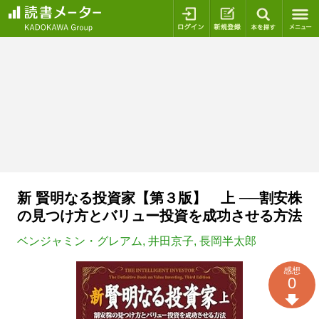
ログイン
新規登録
本を探
新 賢明なる投資家【第３版】 上 ──割安株
の見つけ方とバリュー投資を成功させる方法
ベンジャミン・グレアム
,
井田京子
,
長岡半太郎
感想
0