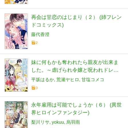
再会は甘恋のはじまり（２） (姉フレン
ドコミックス)
藤代香澄
2
妹に何もかも奪われたら親友が出来ま
した。～虐げられ令嬢と呪われドレス
の謎令嬢～（１） (異世界ヒロインファ
平坂はるか
荒瀬ヤヒロ
甘塩コメコ
ンタジー)
3
永年雇用は可能でしょうか（６） (異世
界ヒロインファンタジー)
梨川リサ
yokuu
烏羽雨