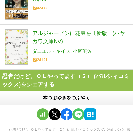
42472
アルジャーノンに花束を〔新版〕(ハヤ
カワ文庫NV)
ダニエル・キイス
小尾芙佐
24121
忍者だけど、ＯＬやってます（２） (パルシィコミ
ックス)をシェアする
本つぶやきをつぶやく
忍者だけど、ＯＬやってます（２） (パルシィコミックス)
の
評価
67
％
感