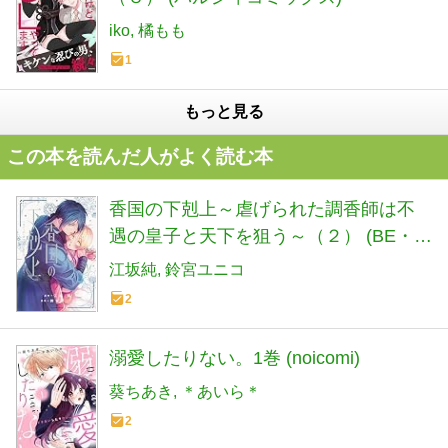
iko
橘もも
1
もっと見る
この本を読んだ人がよく読む本
香国の下剋上～虐げられた調香師は不
遇の皇子と天下を狙う～（２） (BE・
LOVEコミックス)
江坂純
鈴宮ユニコ
2
溺愛したりない。1巻 (noicomi)
葵ちあき
＊あいら＊
2