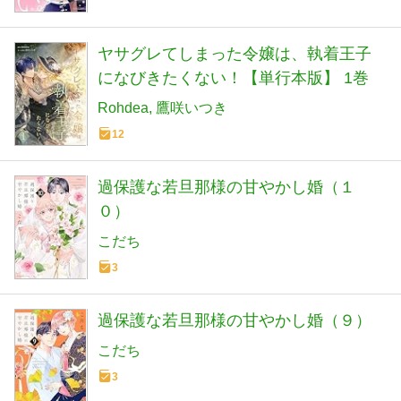
ヤサグレてしまった令嬢は、執着王子
になびきたくない！【単行本版】 1巻
Rohdea
鷹咲いつき
12
過保護な若旦那様の甘やかし婚（１
０）
こだち
3
過保護な若旦那様の甘やかし婚（９）
こだち
3