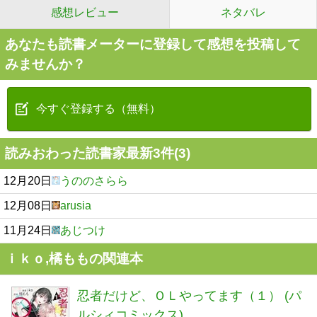
感想レビュー
ネタバレ
あなたも読書メーターに登録して感想を投稿して
みませんか？
今すぐ登録する（無料）
読みおわった読書家最新3件(3)
12月20日
うののさらら
12月08日
arusia
11月24日
あじつけ
ｉｋｏ,橘ももの関連本
忍者だけど、ＯＬやってます（１） (パ
ルシィコミックス)