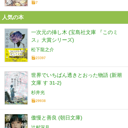
7
人気の本
一次元の挿し木 (宝島社文庫 『このミ
ス』大賞シリーズ)
松下龍之介
23397
世界でいちばん透きとおった物語 (新潮
文庫 す 31-2)
杉井光
29938
傲慢と善良 (朝日文庫)
辻村深月