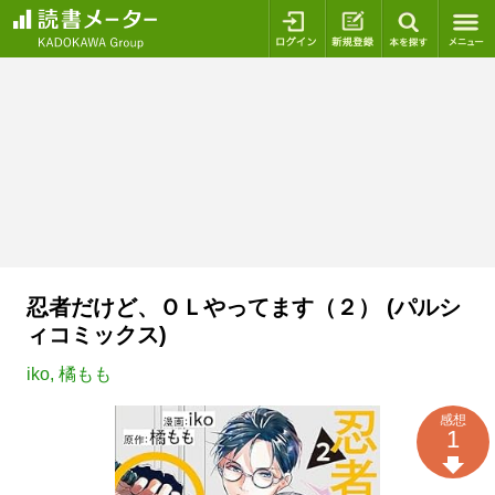
ログイン
新規登録
本を探
忍者だけど、ＯＬやってます（２） (パルシ
ィコミックス)
iko
,
橘もも
感想
1