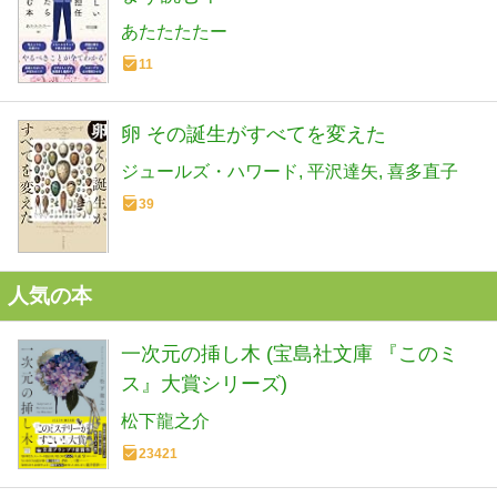
あたたたたー
11
卵 その誕生がすべてを変えた
ジュールズ・ハワード
平沢達矢
喜多直子
39
人気の本
一次元の挿し木 (宝島社文庫 『このミ
ス』大賞シリーズ)
松下龍之介
23421