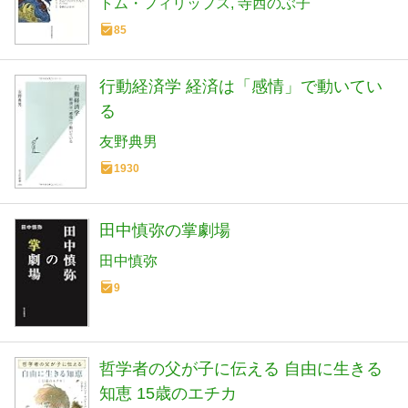
トム・フィリップス
寺西のぶ子
85
行動経済学 経済は「感情」で動いてい
る
友野典男
1930
田中慎弥の掌劇場
田中慎弥
9
哲学者の父が子に伝える 自由に生きる
知恵 15歳のエチカ