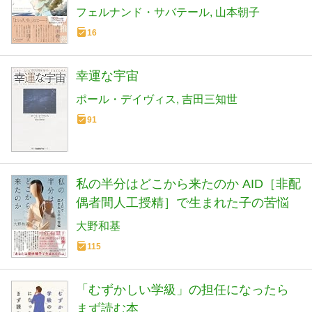
フェルナンド・サバテール
山本朝子
16
幸運な宇宙
ポール・デイヴィス
吉田三知世
91
私の半分はどこから来たのか AID［非配
偶者間人工授精］で生まれた子の苦悩
大野和基
115
「むずかしい学級」の担任になったら
まず読む本