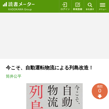
ログイン
新規登録
本を探
今こそ、自動運転物流による列島改造！
筒井公平
感想
0