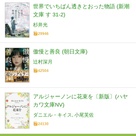
世界でいちばん透きとおった物語 (新潮
文庫 す 31-2)
杉井光
29946
傲慢と善良 (朝日文庫)
辻村深月
42504
アルジャーノンに花束を〔新版〕(ハヤ
カワ文庫NV)
ダニエル・キイス
小尾芙佐
24130