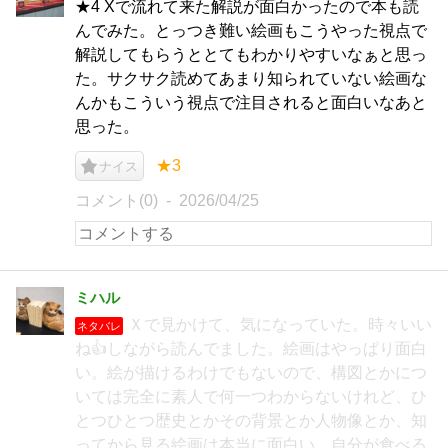
★4 Xで流れて来た解説が面白かったので本も読
んでみた。とっつき難い絵画もこうやった視点で
解説してもらうととてもわかりやすいなぁと思っ
た。サクサク読めてあまり知られていない絵画な
んかもこういう視点で注目されると面白いなあと
思った。
★3
ナイス
コメント(0)
2026/04/25
ミハル
Ｘで見かけて、気になっていた。時々いい
ネタバレ
ね👍️しながら読んでました。絵画はやっぱり面白
い。絵が描けるわけでもないので、構図とかにつ
いては完全に素人で何一つわからないけれど、ひ
とつひとつ歴史とかその背景とか人物像とか、知
ってから見る絵画は本当に面白い。自分が食べる