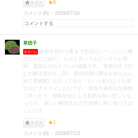
★8
ナイス
コメント(0)
2026/07/16
草団子
名画を朝から夜まで生活のシーンごとに解
ネタバレ
説とともに紹介。 なんと言ってもビックリが表
紙。貴婦人のおトイレの場面です。 電車の中で読
むの要注意かも（笑） 西洋絵画に興味を持ちはじ
めて美術館にも行ってみた！という私のような皆
さんにオススメしたいです。 貴族の真面目な表情
に笑ったり、階級社会による貧困を知り悲しくな
ったり。 易しい解説文なので気軽に手に取ってほ
しいです。
★1
ナイス
コメント(0)
2026/07/13