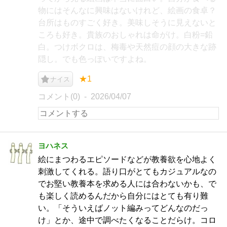
物にはそんなに興味はないけれど、絵画の食卓？
台所はものすごく好き。美味しそうに見えないと
ころも好き。貴族のおしゃれは命がけ。白粉=鉛
白。つけボクロは、梅毒や天然痘の顔の大きな跡
隠し。でも色っぽいですよね。
★1
ナイス
コメント(0)
2026/04/07
ヨハネス
絵にまつわるエピソードなどが教養欲を心地よく
刺激してくれる。語り口がとてもカジュアルなの
でお堅い教養本を求める人には合わないかも、で
も楽しく読めるんだから自分にはとても有り難
い。「そういえばノット編みってどんなのだっ
け」とか、途中で調べたくなることだらけ。コロ