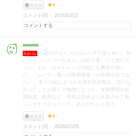
★4
ナイス
コメント(0)
2026/03/21
vuovou
絵画のチョイスがユニークで楽しめた。特
ネタバレ
に『ポンパドゥール夫人』の絵が美しくて気に入
った。また、ロートレックの絵にも興味が湧い
た。『ムーラン通りの医療検査』の実物を観てみ
たい。 各々の絵にまつわる歴史的背景も、知らな
かったことが多くて勉強になった。食糧事情や奴
隷制度、処刑など、現在は当時より改善されて暮
らしやすくなっていて、ありがたいと思う。
★3
ナイス
コメント(0)
2026/02/28