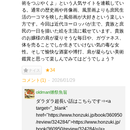
術をつぶやくよ」という人気サイトを連載してい
る。通常の歴史画や肖像画、風景画よりも庶民生
活の一コマを映した風俗画が大好きという楽しい
方です。今回は近代ヨーロッパが主で、貴族と庶
民の一日を描いた絵を主流に載せています。貴族
のお嬢様の肩が凝りそうな毎日や、ガヴァネス、
体を売ることでしか生きていけない気の毒な女
性。そして愉快な酒宴や博打、肩が凝らない美術
鑑賞と思って楽しんでみてはどうでしょう？
★34
ナイス
コメント(1)
2026/01/29
oldman獺祭魚翁
ダラダラ超長い話はこちらです⇒<a
target="_blank"
href="https://www.honzuki.jp/book/360950
/review/324284/">https://www.honzuki.jp/
book/360950/review/324284/</a>