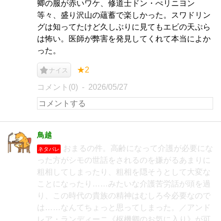
卿の服が赤いワケ、修道士ドン・ぺリニヨン
等々、盛り沢山の蘊蓄で楽しかった。スワドリン
グは知ってたけど久しぶりに見てもエビの天ぷら
は怖い。医師が弊害を発見してくれて本当によか
った。
★2
ナイス
コメント(0)
2026/05/27
鳥越
おまるの件。高齢になって介護が必要にな
ネタバレ
った方がシモの世話をされるのを嫌がるあまりに
粗相してしまったり、粗相を隠そうとして大変な
ことになったり……みたいな介護苦労話が頭を過
り、この時代の貴族の精神はむしろ今必要なので
は……なんてちょっと思ってしまった。／アンド
レア・ランディーニ《枢機卿のお気に入り》が可