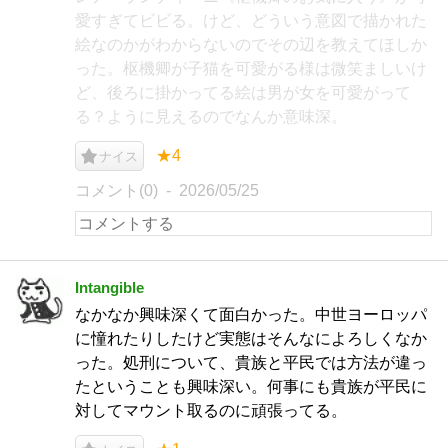
愛すぎてビビる。けど、どういう意図で描かれた
絵なのかがわからないのでその辺を教えてほしか
った。枢機卿が子猫を可愛がる様は微笑ましいけ
ど、後ろに掛かってる絵は男が女を可愛がって
る？ように見えるのでなんか意味深。
★4
ナイス
コメント(0)
2026/05/25
Intangible
なかなか興味深くて面白かった。中世ヨーロッパ
に憧れたりしたけど実態はそんなによろしくなか
った。処刑について、貴族と平民では方法が違っ
たということも興味深い。何事にも貴族が平民に
対してマウント取るのに頑張ってる。