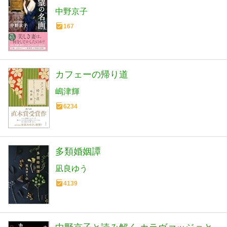
中野京子
167
カフェーの帰り道
嶋津輝
6234
多類婚姻譚
凪良ゆう
4139