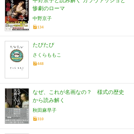
中野京子と読み解く カラヴァッジョと
惨劇のローマ
中野京子
134
たびたび
さくらももこ
448
なぜ、これが名画なの？ 様式の歴史
から読み解く
秋田麻早子
310