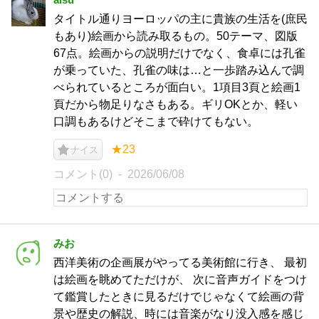
タイトル通りヨーロッパの主に貴族の生活を(庶民
もあり)絵画から読み取るもの。50テーマ、図版
67点。絵画からの説明だけでなく、食卓には孔雀
が乗っていた、孔雀の味は…と一歩踏み込んで調
べられているところが面白い。1項目3頁と絵画1
頁だから物足りなさもある。ギリOKとか、軽い
口調もあるけどそこまで砕けてもない。
★23
ナイス
コメント(0)
2026/06/08
みお
西洋美術の企画展がやってる美術館に行き、 最初
は絵画を眺めてただけが、 次に音声ガイドをつけ
て鑑賞したときに見るだけでじゃなくて絵画の背
景や歴史の解説、時には音楽がなり没入感を感じ