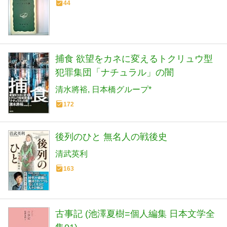
44
捕食 欲望をカネに変えるトクリュウ型
犯罪集団「ナチュラル」の闇
清水將裕
日本橋グループ*
172
後列のひと 無名人の戦後史
清武英利
163
古事記 (池澤夏樹=個人編集 日本文学全