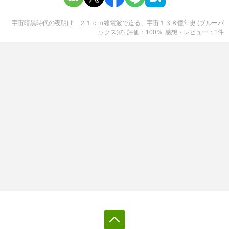
宇宙暗黒時代の夜明け ２１ｃｍ線電波で迫る、宇宙１３８億年史 (ブルーバ
ックス)
の
評価
100
％
感想・レビュー
1
件