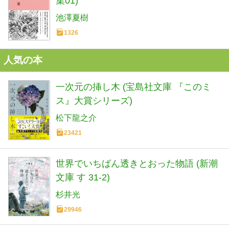
集01)
池澤夏樹
1326
人気の本
一次元の挿し木 (宝島社文庫 『このミ
ス』大賞シリーズ)
松下龍之介
23421
世界でいちばん透きとおった物語 (新潮
文庫 す 31-2)
杉井光
29946