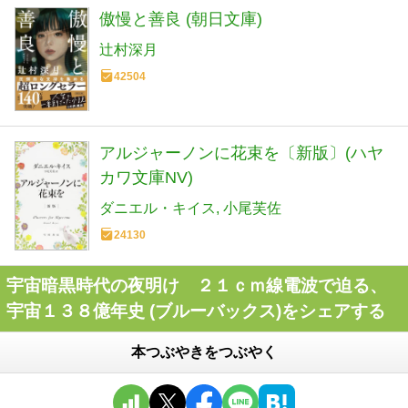
傲慢と善良 (朝日文庫)
辻村深月
42504
アルジャーノンに花束を〔新版〕(ハヤ
カワ文庫NV)
ダニエル・キイス
小尾芙佐
24130
宇宙暗黒時代の夜明け ２１ｃｍ線電波で迫る、
宇宙１３８億年史 (ブルーバックス)をシェアする
本つぶやきをつぶやく