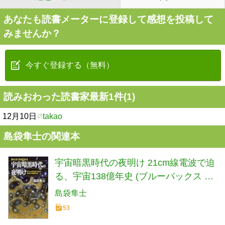
あなたも読書メーターに登録して感想を投稿して
みませんか？
今すぐ登録する（無料）
読みおわった読書家最新1件(1)
12月10日
takao
島袋隼士の関連本
宇宙暗黒時代の夜明け 21cm線電波で迫
る、宇宙138億年史 (ブルーバックス B
2314)
島袋隼士
53