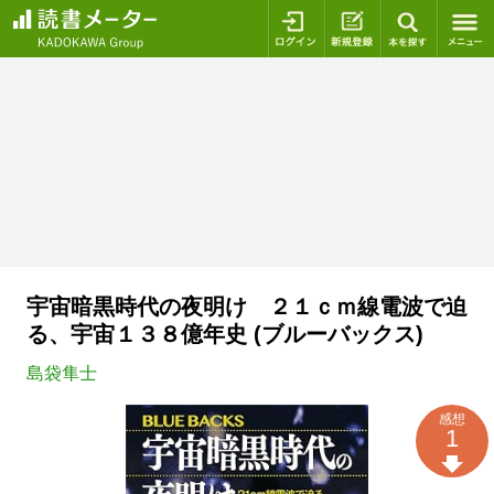
ログイン
新規登録
本を探
宇宙暗黒時代の夜明け ２１ｃｍ線電波で迫
る、宇宙１３８億年史 (ブルーバックス)
島袋隼士
感想
1