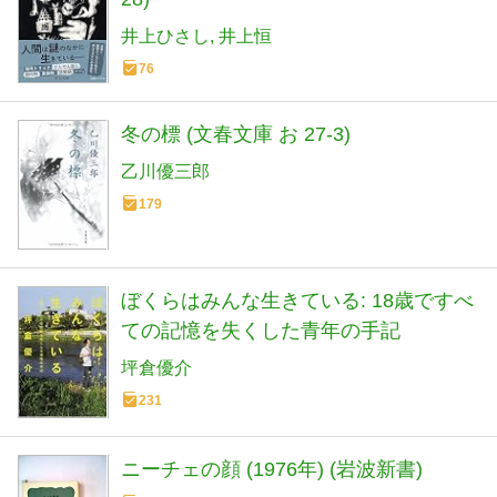
井上ひさし
井上恒
76
冬の標 (文春文庫 お 27-3)
乙川優三郎
179
ぼくらはみんな生きている: 18歳ですべ
ての記憶を失くした青年の手記
坪倉優介
231
ニーチェの顔 (1976年) (岩波新書)