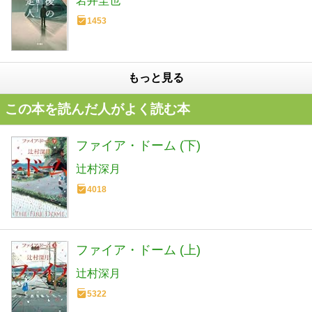
岩井圭也
1453
もっと見る
この本を読んだ人がよく読む本
ファイア・ドーム (下)
辻村深月
4018
ファイア・ドーム (上)
辻村深月
5322