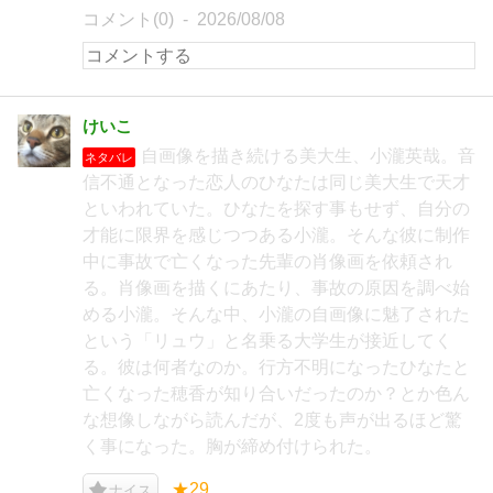
コメント(0)
2026/08/08
けいこ
自画像を描き続ける美大生、小瀧英哉。音
ネタバレ
信不通となった恋人のひなたは同じ美大生で天才
といわれていた。ひなたを探す事もせず、自分の
才能に限界を感じつつある小瀧。そんな彼に制作
中に事故で亡くなった先輩の肖像画を依頼され
る。肖像画を描くにあたり、事故の原因を調べ始
める小瀧。そんな中、小瀧の自画像に魅了された
という「リュウ」と名乗る大学生が接近してく
る。彼は何者なのか。行方不明になったひなたと
亡くなった穂香が知り合いだったのか？とか色ん
な想像しながら読んだが、2度も声が出るほど驚
く事になった。胸が締め付けられた。
★29
ナイス