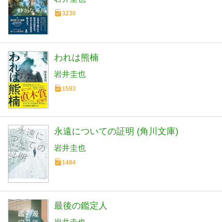
3230
われは熊楠
岩井圭也
1593
永遠についての証明 (角川文庫)
岩井圭也
1484
最後の鑑定人