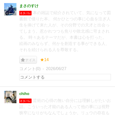
まさのすけ
本の雑誌で紹介されていて、気になって図
ネタバレ
書館で借りた本。 何かひとつの事に心血を注ぎ人
生を捧げて来た人が、その分野での天才と出会っ
てしまう。惹かれつつも焦りや敗北感に苛まされ
る。 時々あるテーマだが、本書は心を打った。
絵画のみならず、何かを創造する事ができる人、
それを続けられる人を尊敬する。
★14
ナイス
コメント(0)
2026/06/27
chiho
芸術の心得の無い自分には理解しがたいお
ネタバレ
話。こういった才能のある人って他の事には視野
狭窄になりがちなんでしょうか。リュウの存在も