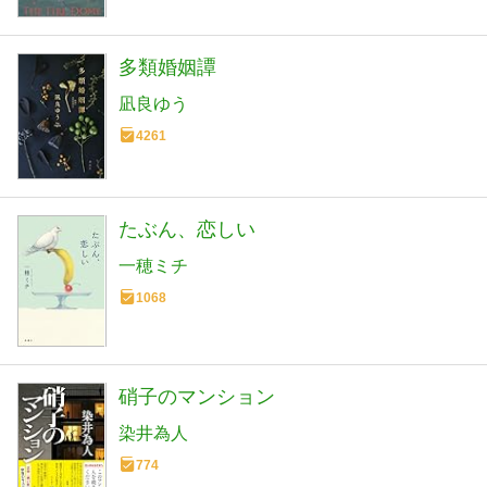
多類婚姻譚
凪良ゆう
4261
たぶん、恋しい
一穂ミチ
1068
硝子のマンション
染井為人
774