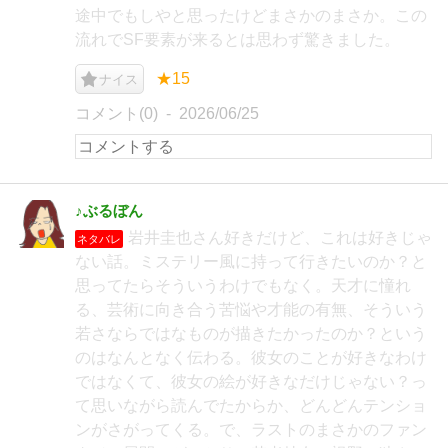
途中でもしやと思ったけどまさかのまさか。この
流れでSF要素が来るとは思わず驚きました。
★15
ナイス
コメント(0)
2026/06/25
♪ぶるぼん
岩井圭也さん好きだけど、これは好きじゃ
ネタバレ
ない話。ミステリー風に持って行きたいのか？と
思ってたらそういうわけでもなく。天才に憧れ
る、芸術に向き合う苦悩や才能の有無、そういう
若さならではなものが描きたかったのか？という
のはなんとなく伝わる。彼女のことが好きなわけ
ではなくて、彼女の絵が好きなだけじゃない？っ
て思いながら読んでたからか、どんどんテンショ
ンがさがってくる。で、ラストのまさかのファン