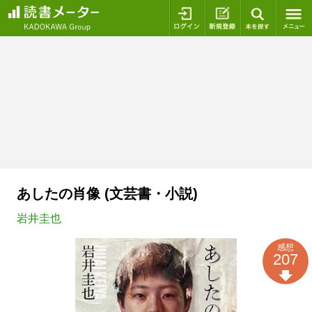
ログイン
新規登録
本を探
あしたの肖像 (文芸書・小説)
岩井圭也
感想
207