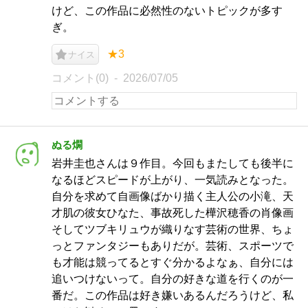
けど、この作品に必然性のないトピックが多す
ぎ。
★3
ナイス
コメント(0)
2026/07/05
ぬる燗
岩井圭也さんは９作目。今回もまたしても後半に
なるほどスピードが上がり、一気読みとなった。
自分を求めて自画像ばかり描く主人公の小滝、天
才肌の彼女ひなた、事故死した樺沢穂香の肖像画
そしてツブキリュウが織りなす芸術の世界、ちょ
っとファンタジーもありだが。芸術、スポーツで
も才能は競ってるとすぐ分かるよなぁ、自分には
追いつけないって。自分の好きな道を行くのが一
番だ。この作品は好き嫌いあるんだろうけど、私