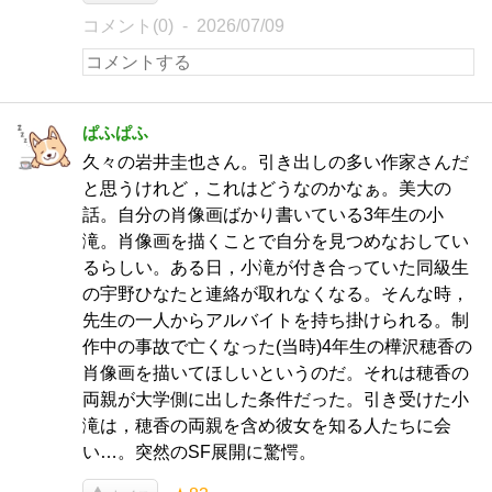
コメント(0)
2026/07/09
ぱふぱふ
久々の岩井圭也さん。引き出しの多い作家さんだ
と思うけれど，これはどうなのかなぁ。美大の
話。自分の肖像画ばかり書いている3年生の小
滝。肖像画を描くことで自分を見つめなおしてい
るらしい。ある日，小滝が付き合っていた同級生
の宇野ひなたと連絡が取れなくなる。そんな時，
先生の一人からアルバイトを持ち掛けられる。制
作中の事故で亡くなった(当時)4年生の樺沢穂香の
肖像画を描いてほしいというのだ。それは穂香の
両親が大学側に出した条件だった。引き受けた小
滝は，穂香の両親を含め彼女を知る人たちに会
い…。突然のSF展開に驚愕。