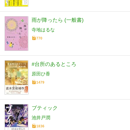
雨が降ったら (一般書)
寺地はるな
770
#台所のあるところ
原田ひ香
1479
ブティック
池井戸潤
1836