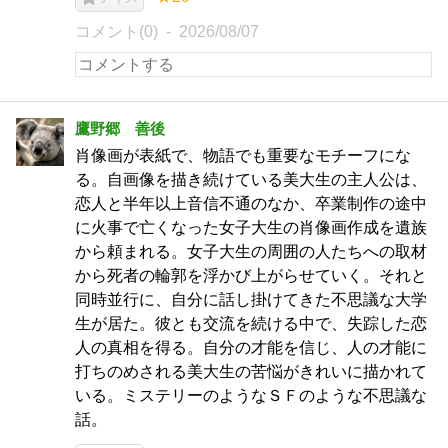
コメント(0)
2026/08/07
鷹野郷 善後
肖像画が表紙で、物語でも重要なモチーフにな
る。自画像を描き続けている美大生の主人公は、
恋人と半年以上音信不通のなか、卒業制作の途中
に火事で亡くなった女子大生の肖像画作成を遺族
から頼まれる。女子大生の周囲の人たちへの取材
から死者の輪郭を浮かび上がらせていく。それと
同時並行に、自分に話し掛けてきた不思議な大学
生が居た。彼とも交流を続ける中で、失踪した恋
人の真相を得る。自分の才能を信じ、人の才能に
打ちのめされる美大生の苦悩がきれいに描かれて
いる。ミステリーのようなＳＦのような不思議な
話。