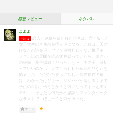
感想レビュー
ネタバレ
よよよ
恋人と連絡を断たれた小滝は、亡くなった
ネタバレ
女子大生の肖像画を描く事になる。これは、天才
ひなたの謎を追うヤツ？事故死じゃない推理モ
ノ？…話の展開が読めず戸惑っていたら、まさか
の妊娠！養子縁組！だった。う〜、実の子、縁切
っていいのか…。天才と言われた穂花やひなたを
悩ました、ただひたすらに苦しい制作創作の道
は、わかったけどさ〜、ジジババが落ち着くまで
子供の世話手伝うとか？と気になってずっとモヤ
モヤ…。そしたら何だか不思議なファンタジック
なラストで、ほぇ〜？と気が抜けた。
★5
ナイス