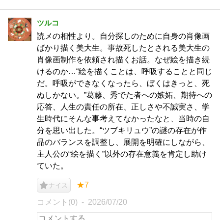
ツルコ
読メの相性より。自分探しのために自身の肖像画
ばかり描く美大生。事故死したとされる美大生の
肖像画制作を依頼され描くお話。なぜ絵を描き続
けるのか…“絵を描くことは、呼吸することと同じ
だ。呼吸ができなくなったら、ぼくはきっと、死
ぬしかない。”葛藤、秀でた者への嫉妬、期待への
応答、人生の責任の所在、正しさや不誠実さ、学
生時代にそんな事考えてなかったなと、当時の自
分を思い出した。“ツブキリュウ”の謎の存在が作
品のバランスを調整し、展開を明確にしながら、
主人公の“絵を描く”以外の存在意義を肯定し助け
ていた。
★7
ナイス
コメント(0)
2026/07/20