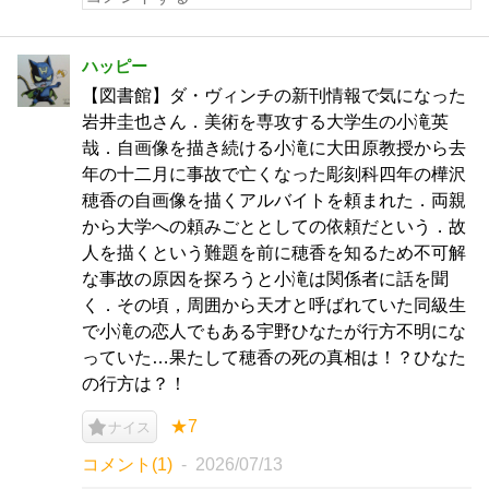
ハッピー
【図書館】ダ・ヴィンチの新刊情報で気になった
岩井圭也さん．美術を専攻する大学生の小滝英
哉．自画像を描き続ける小滝に大田原教授から去
年の十二月に事故で亡くなった彫刻科四年の樺沢
穂香の自画像を描くアルバイトを頼まれた．両親
から大学への頼みごととしての依頼だという．故
人を描くという難題を前に穂香を知るため不可解
な事故の原因を探ろうと小滝は関係者に話を聞
く．その頃，周囲から天才と呼ばれていた同級生
で小滝の恋人でもある宇野ひなたが行方不明にな
っていた…果たして穂香の死の真相は！？ひなた
の行方は？！
★7
ナイス
コメント(1)
2026/07/13