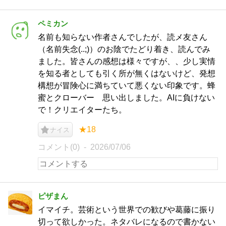
ペミカン
名前も知らない作者さんでしたが、読メ友さん
（名前失念(..;)）のお陰でたどり着き、読んでみ
ました。皆さんの感想は様々ですが、、少し実情
を知る者としても引く所が無くはないけど、発想
構想が冒険心に満ちていて悪くない印象です。蜂
蜜とクローバー 思い出しました。AIに負けない
で！クリエイターたち。
★18
ナイス
コメント(0)
2026/07/06
ピザまん
イマイチ。芸術という世界での歓びや葛藤に振り
切って欲しかった。ネタバレになるので書かない