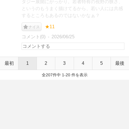
タジー展開にがっかり。若者特有の視野の狭さ、
というのもうまく描けてるから、若い人には共感
するところもあるのではないかなぁ？
★11
ナイス
コメント(0)
2026/06/25
最初
1
2
3
4
5
最後
全207件中 1-20 件を表示