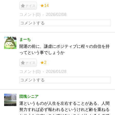
★14
ナイス
コメント(0)
2026/02/08
まーち
開運の前に、謙虚にポジティブに程々の自信を持
ってという事でしょうか
★2
ナイス
コメント(0)
2026/01/28
団塊シニア
運というものが人生を左右することがある、人間
努力すれば必ず報われるというけれど齢を重ねる