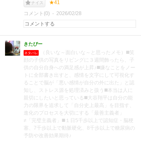
★41
ナイス
コメント(0)
2026/02/28
きたぴー
（良いな～面白いな～と思ったメモ）◼️笑
ネタバレ
顔の子供の写真をリビングに３週間飾ったら、子
供の自分自身への満足感が上昇♪◼️嫌なことをノー
トに全部書き出すと、感情を文字にして可視化す
ることで脳が「悪い感情が自分の外に出た」と認
知し、ストレス源を処理済みと扱う◼️本当は人に
親切にしたいと思っている◼️大谷翔平は自分の能
力の限界を追求して「自分史上最高」を目指す、
進化のプロセスを大切にする「最善主義者」
≠「完璧主義者」◼️１日5千歩以上で認知症・脳梗
塞、7千歩以上で動脈硬化、8千歩以上で糖尿病の
予防や改善効果期待♪