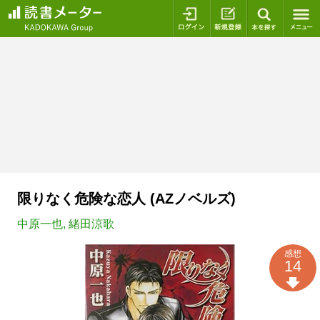
ログイン
新規登録
本を探
限りなく危険な恋人 (AZノベルズ)
中原一也
,
緒田涼歌
感想
14