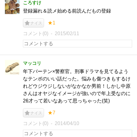
ころすけ
登録漏れ＆読メ始める前読んだもの登録
★1
ナイス
コメント(0)
2015/02/11
マッコリ
年下バーテン×警察官。刑事ドラマを見てるよう
なテンポのいい話だった。悩みも傷つきもするけ
れどウジウジしないがなかなか男前！しかし中原
さんはオヤジなイメージが強いので年上受なのに
26才って若いなあって思っちゃった(笑)
★7
ナイス
コメント(0)
2014/04/10