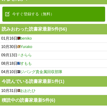
今すぐ登録する（無料）
読みおわった読書家最新5件(56)
01月16日
beniko
10月30日
Yurako
09月13日
さらら
08月18日
すもも
04月10日
ジパング貴金属回収部隊
今読んでいる読書家最新1件(1)
10月31日
おおたひ
積読中の読書家最新5件(6)