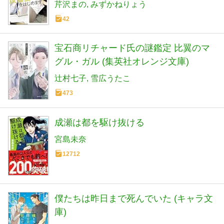
芹沢まの
みずかねりょう
42
宝石商リチャード氏の謎鑑定 比翼のマ
グル・ガル (集英社オレンジ文庫)
辻村七子
雪広うたこ
473
成瀬は都を駆け抜ける
宮島未奈
12712
僕たちは昨日まで死んでいた (キャラ文
庫)