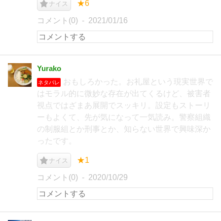
★6
ナイス
コメント(0)
2021/01/16
Yurako
おもしろかった。お礼屋という現実世界で
ネタバレ
はモラル的に微妙な存在が出てくるけど、被害者
視点ではざまあ展開でスッキリ。設定もストーリ
ーもよくて、先が気になって一気読み。警察組織
の制服組とか刑事とか、知らない世界で興味深か
ったです。
★1
ナイス
コメント(0)
2020/10/29