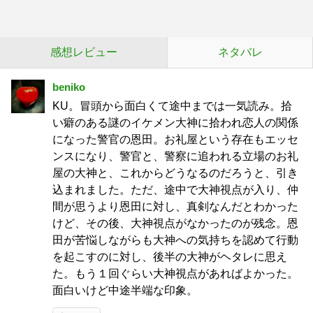
感想レビュー
ネタバレ
beniko
KU。冒頭から面白くて途中までは一気読み。拾
い癖のある謎のイケメン大神に拾われ恋人の関係
になった警官の恩田。お礼屋という存在もエッセ
ンスになり、警官と、警察に追われる立場のお礼
屋の大神と、これからどうなるのだろうと、引き
込まれました。ただ、途中で大神視点が入り、仲
間が思うより恩田に対し、真剣なんだとわかった
けど、その後、大神視点がなかったのが残念。恩
田が苦悩しながらも大神への気持ちを認めて行動
を起こすのに対し、後半の大神がヘタレに思え
た。もう１回ぐらい大神視点があればよかった。
面白いけど中途半端な印象。