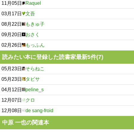
11月05日
Raquel
03月17日
文吾
08月22日
もきゅ子
09月20日
おさく
02月26日
もっふん
読みたい本に登録した読書家最新5件(7)
05月23日
そらねこ
05月23日
タビサ
04月12日
peline_s
12月07日
クロ
12月08日
de sang-froid
中原 一也の関連本