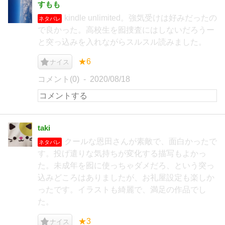
すもも
kindle unlimited。強気受けは好みだったの
ネタバレ
で良かった。高校生を囮捜査にはしないだろうー
と突っ込みを入れながらスルスル読みました。
★6
ナイス
コメント(0)
2020/08/18
taki
クールな恩田さんが素敵で、面白かったで
ネタバレ
す。投げ遣りな気持ちが変化する描写もよかっ
た。未成年を囮に使っちゃダメだろ、という突っ
込みどころはありましたが、お礼屋設定も楽しか
ったです。イラストも綺麗で、満足の作品でし
た。
★3
ナイス