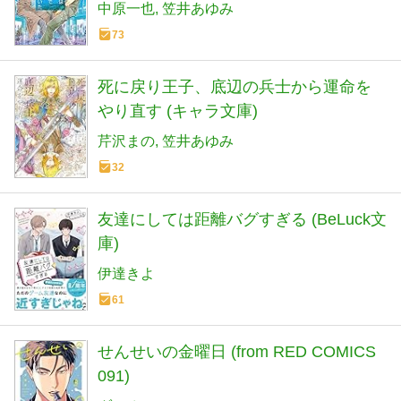
中原一也
笠井あゆみ
73
死に戻り王子、底辺の兵士から運命を
やり直す (キャラ文庫)
芹沢まの
笠井あゆみ
32
友達にしては距離バグすぎる (BeLuck文
庫)
伊達きよ
61
せんせいの金曜日 (from RED COMICS
091)