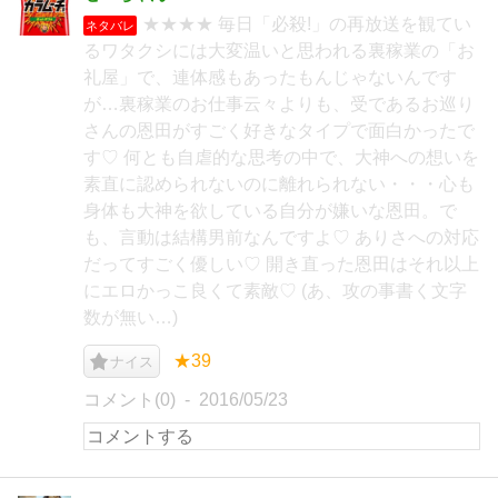
★★★★ 毎日「必殺!」の再放送を観てい
ネタバレ
るワタクシには大変温いと思われる裏稼業の「お
礼屋」で、連体感もあったもんじゃないんです
が…裏稼業のお仕事云々よりも、受であるお巡り
さんの恩田がすごく好きなタイプで面白かったで
す♡ 何とも自虐的な思考の中で、大神への想いを
素直に認められないのに離れられない・・・心も
身体も大神を欲している自分が嫌いな恩田。で
も、言動は結構男前なんですよ♡ ありさへの対応
だってすごく優しい♡ 開き直った恩田はそれ以上
にエロかっこ良くて素敵♡ (あ、攻の事書く文字
数が無い…)
★39
ナイス
コメント(0)
2016/05/23