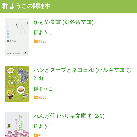
群 ようこの関連本
かもめ食堂 (幻冬舎文庫)
群ようこ
9923
パンとスープとネコ日和 (ハルキ文庫 む
2-4)
群ようこ
5262
れんげ荘 (ハルキ文庫 む 2-3)
群ようこ
4603