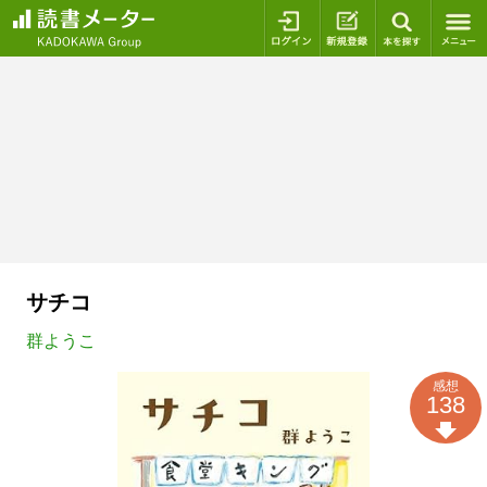
ログイン
新規登録
本を探
サチコ
群ようこ
感想
138