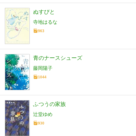
ぬすびと
寺地はるな
963
青のナースシューズ
藤岡陽子
1044
ふつうの家族
辻堂ゆめ
930