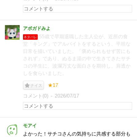
アボガドみよ
55歳で早期退職した主人公が、近所の食
ネタバレ
堂「キング」でアルバイトをするという、平坦な
日常を描いていました。「褒められもせず苦にも
されず」であり、ぬるま湯の中で生きてきたサチ
コの半生に、波瀾万丈な面白さを期待し、肩透か
しを食らいました。
★17
ナイス
コメント(0)
2026/07/17
モアイ
よかった！サチコさんの気持ちに共感する部分も