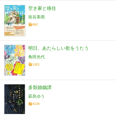
空き家と移住
垣谷美雨
892
明日、あたらしい歌をうたう
角田光代
1421
多類婚姻譚
凪良ゆう
4139