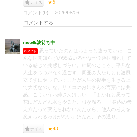
★5
ナイス
コメント(0)
2026/08/06
nico🐬波待ち中
思っていたのとはちょっと違っていた。こ
ネタバレ
んな世間知らずの55歳いるかな〜？浮世離れして
いる感じで共感しづらい。結局のところ、平凡な
人生をつつがなく過ごす、周囲の人たちとも波風
立てずにやっていくことが人生の後半を生きる上
で大切なのかな。サチコのお姉さんの言葉には共
感。こういうお姉さんほしい。「よかれと思って
花にどんどん水をやると、根が腐る」 「身内の考
え方だって変えられないんだから、他人の考えを
変えられるわけがない」ほんと、その通り。
★43
ナイス