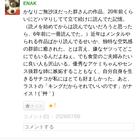
ENAK
かなりご無沙汰だった群さんの作品。20年前くら
いにどハマりしてて立て続けに読んでた記憶。
（読メを始めてからは読んでないだろうと思った
ら、6年前に一冊読んでた。）近年はメンタルや
られる作品ばかり読んでるせいか、独特な空気感
の群節に癒された。とは言え、嫌なヤツってどこ
にでもいるんだよねぇ。でも食堂のご夫婦みたい
に良い人も沢山いる。優秀なアケミちゃんやセン
ス抜群な姉に嫉妬することもなく、自分自身を生
きるサチコが私にはとても好ましかった。あと、
ラストの「キングだからそれでいいのです」がナ
イス！( ´艸｀)
★7
ナイス
コメント(0)
2026/07/08