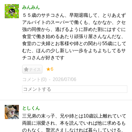
みんみん
５５歳のサチコさん、早期退職して、とりあえず
アルバイトのスーパーで働くも、なかなか、クセ
強の同僚から、逃げるように辞めた割にはすぐに
食堂で働き始めるあたり頑張り屋さんなんだな、
食堂のご夫婦とお客様や姉との関わり55歳にして
むた、ほんの少し新しい一歩をよちよちしてるサ
チコさんが好きです
★6
ナイス
コメント(0)
2026/07/06
としくん
三兄弟の末っ子、兄や姉とは10歳以上離れていて
両親に溺愛され、本を読んでいれば他に求めるも
のもなく、贅沢さえしなければ暮らしていける、