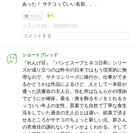
あった！ サチコっていい名前、、、
★6
ナイス
コメント(0)
2026/07/16
ショートブレッド
『れんげ荘』『パンとスープとネコ日和』シリー
ズが成り立つのは昨今の日本ではもう現実的に無
理なので、サチコシリーズに移行か。仕事ができ
るかどうかは作品によるけど、人として一本筋が
通った読書命の主人公。住む所はなんらかの理由
でどうにか確保。着る・身を飾るモノをくれるカ
ッコいい年上の女性。質素でも自炊で丁寧な食生
活をしていた過去の主人公とは違い、総菜で済ま
せるところがサチコのちょっと新しい点。群さん
の衣食住の譲れないラインがよくわかる。そして