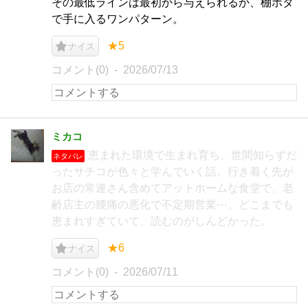
その最低ラインは最初から与えられるか、棚ボタ
で手に入るワンパターン。
★5
ナイス
コメント(0)
2026/07/13
ミカコ
恵まれた環境で生まれ育ち、世間知らずだ
ネタバレ
ったサチコが色々と学んでいく話。行き着く先が
お店の常連さん含めてアットホームな食堂で、老
齢店主の腰痛の悪化で不定期営業⋯。どこまでも
恵まれすぎていて、読むのがしんどかった。
★6
ナイス
コメント(0)
2026/07/11