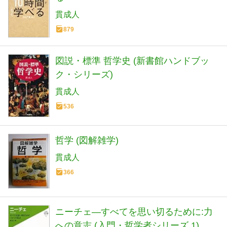
貫成人
879
図説・標準 哲学史 (新書館ハンドブッ
ク・シリーズ)
貫成人
536
哲学 (図解雑学)
貫成人
366
ニーチェ―すべてを思い切るために:力
への意志 (入門・哲学者シリーズ 1)