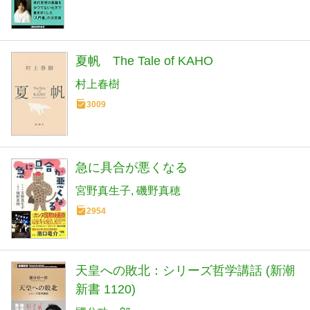
夏帆 The Tale of KAHO
村上春樹
3009
急に具合が悪くなる
宮野真生子
磯野真穂
2954
天皇への敗北：シリーズ哲学講話 (新潮
新書 1120)