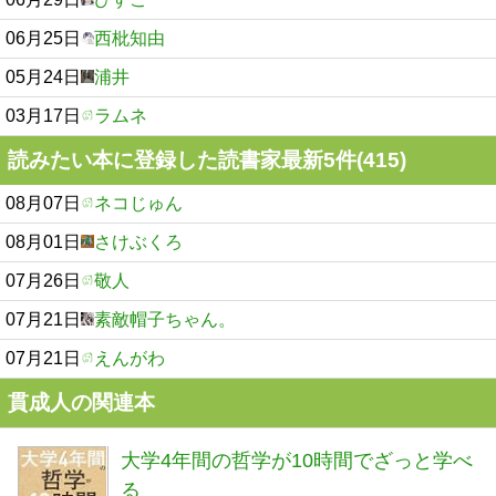
06月25日
西枇知由
05月24日
浦井
03月17日
ラムネ
読みたい本に登録した読書家最新5件(415)
08月07日
ネコじゅん
08月01日
さけぶくろ
07月26日
敬人
07月21日
素敵帽子ちゃん。
07月21日
えんがわ
貫成人の関連本
大学4年間の哲学が10時間でざっと学べ
る