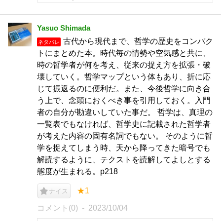
Yasuo Shimada
古代から現代まで、哲学の歴史をコンパク
ネタバレ
トにまとめた本。時代毎の情勢や空気感と共に、
時の哲学者が何を考え、従来の捉え方を拡張・破
壊していく。哲学マップという体もあり、折に応
じて振返るのに便利だ。また、今後哲学に向き合
う上で、念頭におくべき事を引用しておく。入門
者の自分が勘違いしていた事だ。 哲学は、真理の
一覧表でもなければ、哲学史に記載された哲学者
が考えた内容の固有名詞でもない。 そのように哲
学を捉えてしまう時、天から降ってきた暗号でも
解読するように、テクストを読解してよしとする
態度が生まれる。p218
★1
ナイス
コメント(0)
2023/10/04