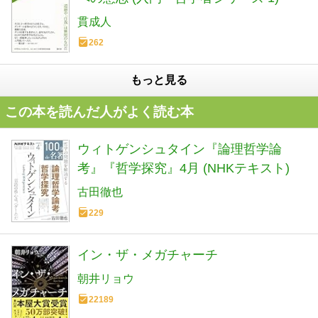
貫成人
262
もっと見る
この本を読んだ人がよく読む本
ウィトゲンシュタイン『論理哲学論
考』『哲学探究』4月 (NHKテキスト)
古田徹也
229
イン・ザ・メガチャーチ
朝井リョウ
22189