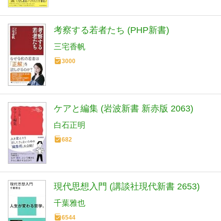
考察する若者たち (PHP新書)
三宅香帆
3000
ケアと編集 (岩波新書 新赤版 2063)
白石正明
682
現代思想入門 (講談社現代新書 2653)
千葉雅也
6544