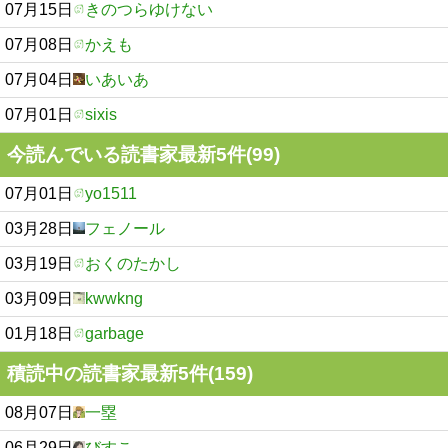
07月15日
きのつらゆけない
07月08日
かえも
07月04日
いあいあ
07月01日
sixis
今読んでいる読書家最新5件(99)
07月01日
yo1511
03月28日
フェノール
03月19日
おくのたかし
03月09日
kwwkng
01月18日
garbage
積読中の読書家最新5件(159)
08月07日
一塁
06月29日
びすこ