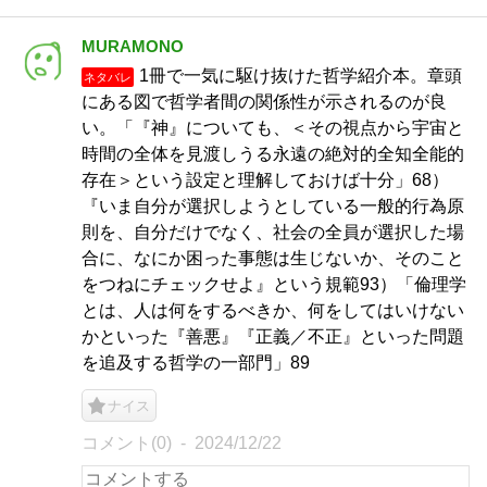
MURAMONO
1冊で一気に駆け抜けた哲学紹介本。章頭
ネタバレ
にある図で哲学者間の関係性が示されるのが良
い。「『神』についても、＜その視点から宇宙と
時間の全体を見渡しうる永遠の絶対的全知全能的
存在＞という設定と理解しておけば十分」68）
『いま自分が選択しようとしている一般的行為原
則を、自分だけでなく、社会の全員が選択した場
合に、なにか困った事態は生じないか、そのこと
をつねにチェックせよ』という規範93）「倫理学
とは、人は何をするべきか、何をしてはいけない
かといった『善悪』『正義／不正』といった問題
を追及する哲学の一部門」89
ナイス
コメント(0)
2024/12/22