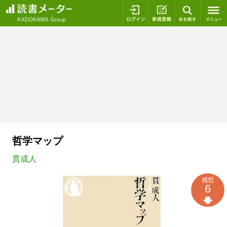
ログイン
新規登録
本を探
哲学マップ
貫成人
感想
6