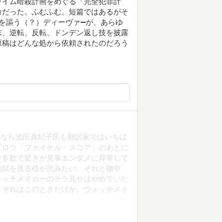
ライム暗殺計画をめぐる「完全犯罪計
命だった。ふむふむ。短篇ではあるがそ
を謳う（？）ディーヴァ➖が、あらゆ
末、逆転、反転、ドンデン返し技を披露
原稿はどんな処から依頼されたのだろう
んなら池田真紀子氏も翻訳家ではいちば
ズロウ「ファイナル・スコア」のあとに
け多数で驚きが見事エンタメに昇華して
地獄を見る様が読みたい。それと物申
ォッチメイカーのチラ見せはやめていた
、それはこのときだけか。ウォッチメイ