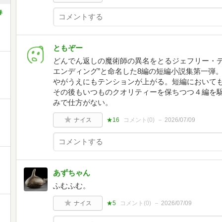
春
ともぞー
どんでん返しの魔術師の異名をとるジェフリー・デ
エンディング”と命名した8編の短編小説集第一弾
やがうえにもテンションが上がる。短編においても
その後もいつものクオリティーを保ちつつ４編を駆
みで仕方がない。
ナイス
★16
コメント(
0
)
2026/07/09
あずちゃん
ふむふむ。
ナイス
★5
コメント(
0
)
2026/07/09