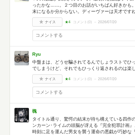
ったかな……。２つ目のお話がいちばん好きかも。
末になるか分からない。ディーヴァーは天才です
ナイス
★4
コメント(
0
)
2026/07/20
Ryu
中盤まは、どうせ騙されてるんでしょラストでひ
でしまうけど、それでもひっくり返されるのは楽
ナイス
★4
コメント(
0
)
2026/07/20
魄
タイトル通り、驚愕の結末が待ち構えている四作
ンカーン･ライムの頭脳が冴える『完全犯罪計画』
時刻に足を運んだ男女を襲う運命の悪戯が巧妙な