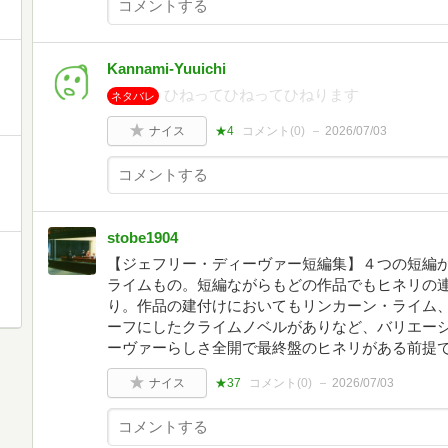
Kannami-Yuuichi
ひねってひねってひねります
ネタバレ
ナイス
★4
コメント(
0
)
2026/07/03
stobe1904
Ｏ
【ジェフリー・ディーヴァー短編集】４つの短編か
ライムもの。短編ながらもどの作品でもヒネリの
り。作品の建付けにおいてもリンカーン・ライム
ーフにしたクライムノベルがありなど、バリエー
ーヴァーらしさ全開で最終盤のヒネリがある前提
ナイス
★37
コメント(
0
)
2026/07/03