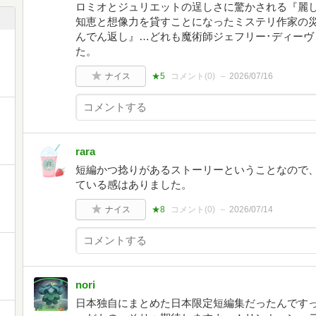
ロミオとジュリエットの逞しさに驚かされる『麗
知恵と想像力を貸すことになったミステリ作家の
んでん返し』…どれも魔術師ジェフリー･ディーヴ
た。
ナイス
★5
コメント(
0
)
2026/07/16
rara
短編かつ捻りがあるストーリーということなので
ている感はありました。
ナイス
★8
コメント(
0
)
2026/07/14
nori
日本独自にまとめた日本限定短編集だったんです