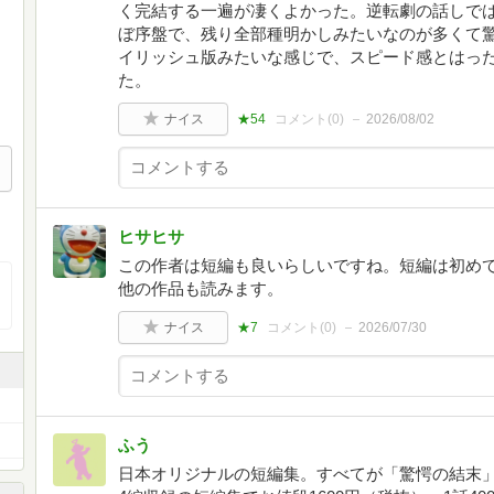
く完結する一遍が凄くよかった。逆転劇の話しで
ぼ序盤で、残り全部種明かしみたいなのが多くて
イリッシュ版みたいな感じで、スピード感とはっ
た。
ナイス
★54
コメント(
0
)
2026/08/02
ヒサヒサ
この作者は短編も良いらしいですね。短編は初め
他の作品も読みます。
ナイス
★7
コメント(
0
)
2026/07/30
ふう
日本オリジナルの短編集。すべてが「驚愕の結末