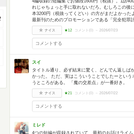
4編収録の短編集でお値段1600円（税抜）。1話4
れじゃちょっと手に取れないだろ。むしろこの後に
本3200円（税抜ってくどい）の方がまだよかっ
最新刊のためのプロモーションである「完全犯罪
ナイス
★12
コメント(
0
)
2026/07/23
スイ
タイトル通り、必ず結末に驚く、どんでん返しばか
かった。 ただ、実はこういうことでしたーという
うところがある。 「魔の交差点」が一番好き。
ナイス
★21
コメント(
0
)
2026/07/22
ミレド
4つの短編が収録されていて、最初のお話はライム