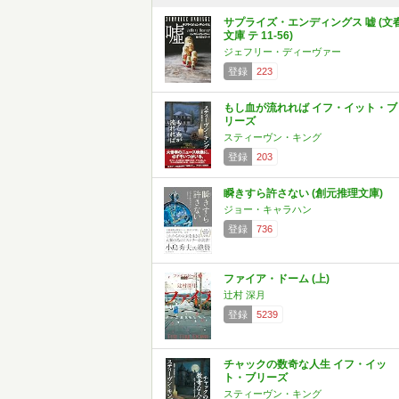
サプライズ・エンディングス 嘘 (文
文庫 テ 11-56)
ジェフリー・ディーヴァー
登録
223
もし血が流れれば イフ・イット・ブ
リーズ
スティーヴン・キング
登録
203
瞬きすら許さない (創元推理文庫)
ジョー・キャラハン
登録
736
ファイア・ドーム (上)
辻村 深月
登録
5239
チャックの数奇な人生 イフ・イッ
ト・ブリーズ
スティーヴン・キング