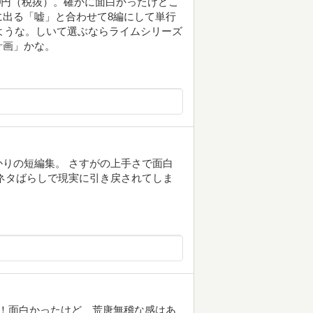
00円（税抜）。確かに面白かったけどこ
出る「嘘」と合わせて8編にして単行
たような。しいて選ぶならライムシリーズ
計画」かな。
りの短編集。 さすがの上手さで面白
ネタばらしで現実に引き戻されてしま
！面白かったけど、荒唐無稽な感はあ