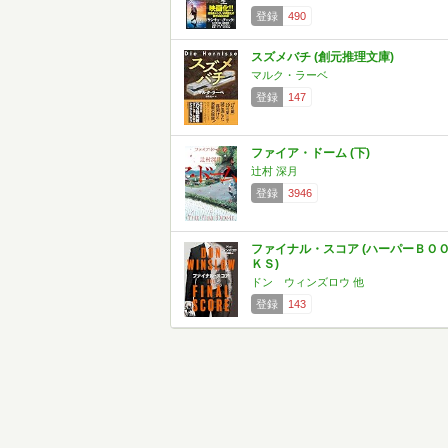
登録
490
スズメバチ (創元推理文庫)
マルク・ラーベ
登録
147
ファイア・ドーム (下)
辻村 深月
登録
3946
ファイナル・スコア (ハーパーＢＯ
ＫＳ)
ドン ウィンズロウ 他
登録
143