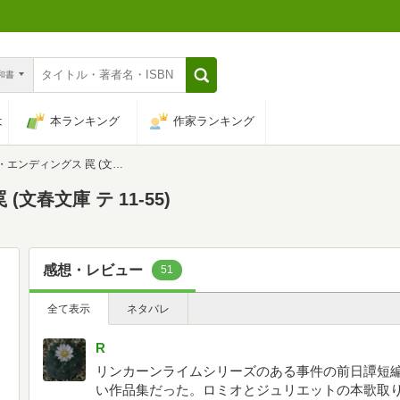
n和書
は
本ランキング
作家ランキング
ングス 罠 (文春文庫 テ 11-55)
文春文庫 テ 11-55)
感想・レビュー
51
全て表示
ネタバレ
R
リンカーンライムシリーズのある事件の前日譚短
い作品集だった。ロミオとジュリエットの本歌取