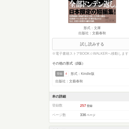
形式：文庫
出版社：文藝春秋
試し読みする
※電子書籍ストアBOOK☆WALKERへ移動します
その他の形式（β版）
形式：Kindle版
登録
4
出版社：文藝春秋
本の詳細
登録数
257
登録
ページ数
336
ページ