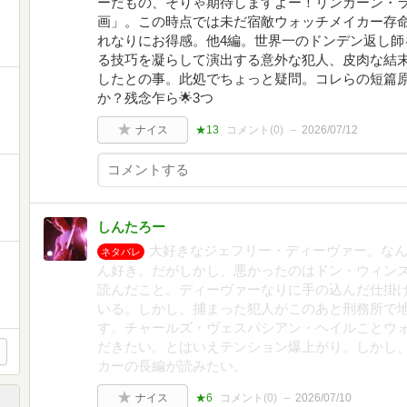
ーだもの、そりゃ期待しますよー！リンカーン・
画」。この時点では未だ宿敵ウォッチメイカー存
れなりにお得感。他4編。世界一のドンデン返し師
る技巧を凝らして演出する意外な犯人、皮肉な結
したとの事。此処でちょっと疑問。コレらの短篇
か？残念乍ら🌟3つ
ナイス
★13
コメント(
0
)
2026/07/12
しんたろー
大好きなジェフリー・ディーヴァー。な
ネタバレ
ん好き。だがしかし、悪かったのはドン・ウィン
読んだこと。ディーヴァーなりに手の込んだ仕掛
いる。しかし、捕まった犯人がこのあと刑務所で
す。チャールズ・ヴェスパシアン・ヘイルことウ
だきたい。とはいえテンション爆上がり。しかし
カーの長編が読みたい。
ナイス
★6
コメント(
0
)
2026/07/10