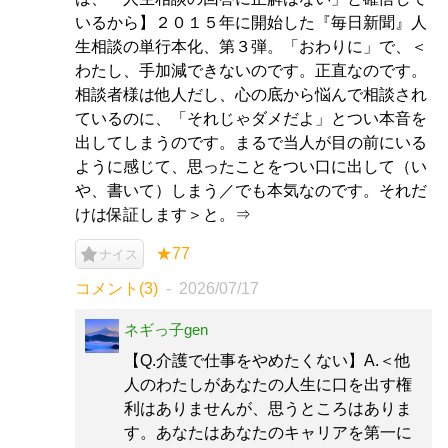
いるから】２０１５年に開始した『毎日新聞』人
生相談の単行本化、第３弾。「おわりに」で、＜
わたし、手加減できないのです。正直なのです。
相談者様は他人だし、心の底から悩んで相談され
ているのに、「それじゃダメだよ」とつい本音を
出してしまうのです。まるで当人が目の前にいる
ように感じて、思ったことをつい口に出して（い
や、書いて）しまう／でも本気なのです。それだ
けは保証します＞と。⇒
★77
ナイス
コメント(3)
2026/07/17
ネギっ子gen
【Q.介護で仕事をやめたくない】A.＜他
人のわたしがあなたの人生に口を出す権
利はありませんが、思うところはありま
す。あなたはあなたのキャリアを第一に