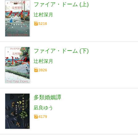
ファイア・ドーム (上)
辻村深月
5216
ファイア・ドーム (下)
辻村深月
3926
多類婚姻譚
凪良ゆう
4179