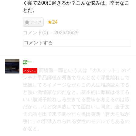
く寝て2:00に起きるか？こんな悩みは、幸せなこ
とだ。
★24
ナイス
コメント(0)
2026/06/29
ぽー
高橋源一郎という人は「カルテット」のイ
ネタバレ
ンチキ手品師役が秀逸でなんとなく浮世離れして
達観してるイメージながらこの人生相談読んでる
と熱い激情家なのだなと。基本的に毒親は捨てろ
いい加減子離れしろ生きてる意味を考えるのは暇
だから…など突き放してて面白いし同意。金子文
子の話も出て来て調べたら奥田英朗「普天を我が
手に」の牢獄入れられる女性のモデルでもあるの
かなと。