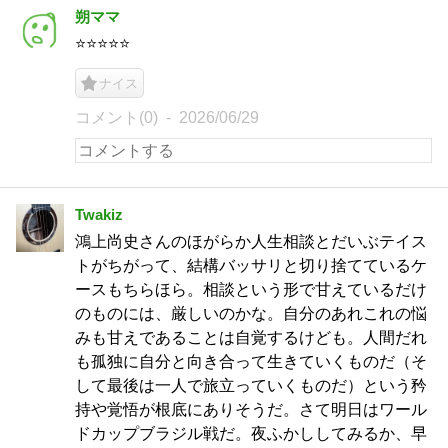
朔ママ
⭐️⭐️⭐️⭐️⭐️
ナイス
コメント(0)
2026/06/29
Twakiz
鴻上尚史さんのほがらか人生相談とだいぶテイス
トがちがって、結構バッサリと切り捨てているケ
ースもちらほら。相談という形で甘えているだけ
のものには、厳しいのかな。自分のあれこれの悩
みも甘えであることは自覚するけども。人間だれ
も孤独に自分と向き合って生きていくものだ（そ
して最後は一人で旅立っていくものだ）という矜
持や覚悟が根底にありそうだ。さて明日はワール
ドカップブラジル戦だ。夜ふかししてみるか、早