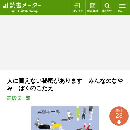
ログイン
新規登録
本を探
人に言えない秘密があります みんなのなや
み ぼくのこたえ
高橋源一郎
感想
23