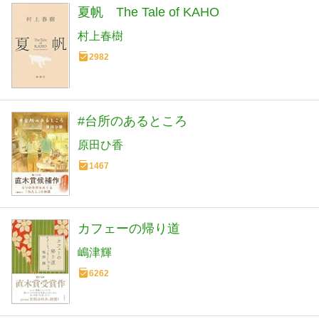
夏帆 The Tale of KAHO
村上春樹
2982
#台所のあるところ
原田ひ香
1467
カフェーの帰り道
嶋津輝
6262