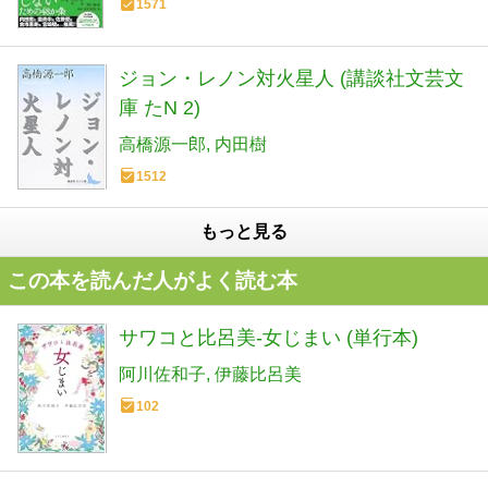
1571
ジョン・レノン対火星人 (講談社文芸文
庫 たN 2)
高橋源一郎
内田樹
1512
もっと見る
この本を読んだ人がよく読む本
サワコと比呂美-女じまい (単行本)
阿川佐和子
伊藤比呂美
102