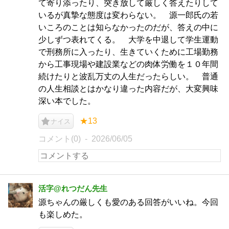
て寄り添ったり、突き放して厳しく答えたりして
いるが真摯な態度は変わらない。 源一郎氏の若
いころのことは知らなかったのだが、答えの中に
少しずつ表れてくる。 大学を中退して学生運動
で刑務所に入ったり、生きていくために工場勤務
から工事現場や建設業などの肉体労働を１０年間
続けたりと波乱万丈の人生だったらしい。 普通
の人生相談とはかなり違った内容だが、大変興味
深い本でした。
★13
ナイス
コメント(0)
2026/06/05
活字@れつだん先生
源ちゃんの厳しくも愛のある回答がいいね。今回
も楽しめた。