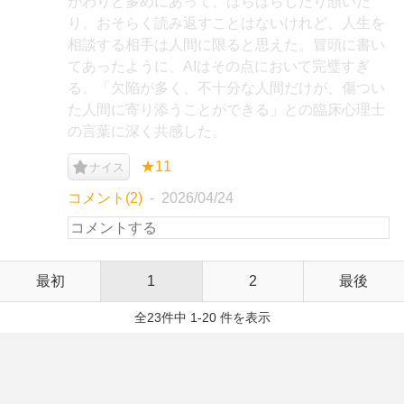
がわりと多めにあって、はらはらしたり頷いた
り。おそらく読み返すことはないけれど、人生を
相談する相手は人間に限ると思えた。冒頭に書い
てあったように、AIはその点において完璧すぎ
る。「欠陥が多く、不十分な人間だけが、傷つい
た人間に寄り添うことができる」との臨床心理士
の言葉に深く共感した。
★11
ナイス
コメント(2)
2026/04/24
最初
1
2
最後
全23件中 1-20 件を表示