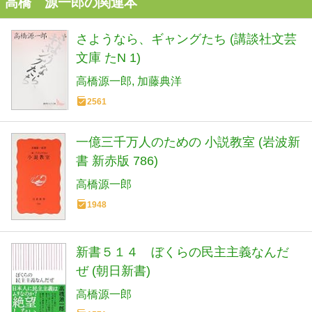
高橋 源一郎の関連本
さようなら、ギャングたち (講談社文芸
文庫 たN 1)
高橋源一郎
加藤典洋
2561
一億三千万人のための 小説教室 (岩波新
書 新赤版 786)
高橋源一郎
1948
新書５１４ ぼくらの民主主義なんだ
ぜ (朝日新書)
高橋源一郎