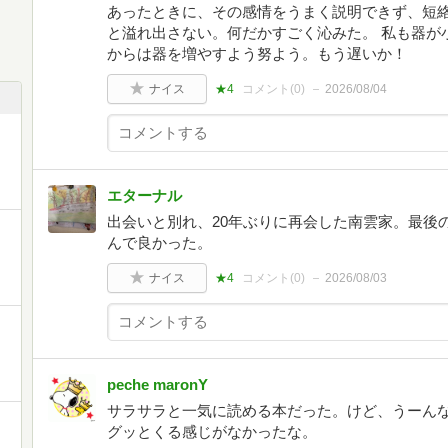
あったときに、その感情をうまく説明できず、短
と溢れ出さない。何だかすごく沁みた。 私も器が
からは器を増やすよう努よう。もう遅いか！
ナイス
★4
コメント(
0
)
2026/08/04
エターナル
出会いと別れ、20年ぶりに再会した南雲家。最後
んで良かった。
ナイス
★4
コメント(
0
)
2026/08/03
peche maronY
サラサラと一気に読める本だった。けど、うーん
グッとくる感じがなかったな。