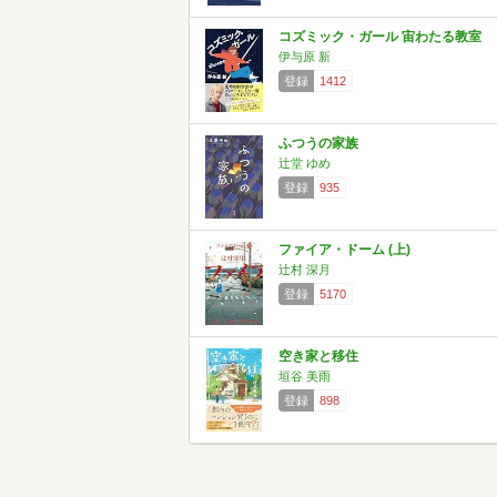
コズミック・ガール 宙わたる教室
伊与原 新
登録
1412
ふつうの家族
辻堂 ゆめ
登録
935
ファイア・ドーム (上)
辻村 深月
登録
5170
空き家と移住
垣谷 美雨
登録
898