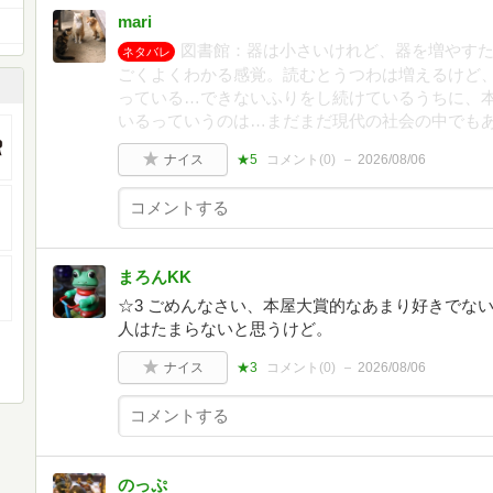
mari
図書館：器は小さいけれど、器を増やす
ネタバレ
ごくよくわかる感覚。読むとうつわは増えるけど
っている…できないふりをし続けているうちに、
いるっていうのは…まだまだ現代の社会の中でも
ナイス
★5
コメント(
0
)
2026/08/06
まろんKK
☆3 ごめんなさい、本屋大賞的なあまり好きでな
人はたまらないと思うけど。
ナイス
★3
コメント(
0
)
2026/08/06
のっぷ