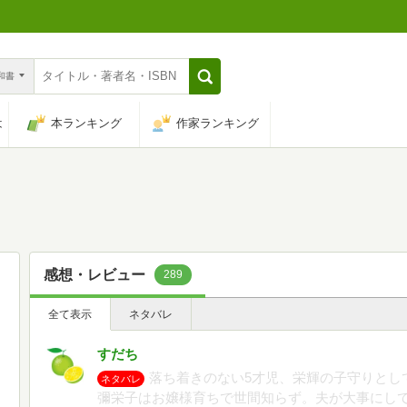
n和書
は
本ランキング
作家ランキング
感想・レビュー
289
全て表示
ネタバレ
すだち
落ち着きのない5才児、栄輝の子守りとし
ネタバレ
彌栄子はお嬢様育ちで世間知らず。夫が大事にし