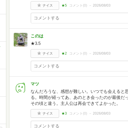
ナイス
★5
コメント(
0
)
2026/08/03
このは
★3.5
キ
ナイス
★2
コメント(
0
)
2026/08/03
マツ
なんだろうな、感想が難しい。いつでも会えると
る。時間が経ってあ、あのとき会ったのが最後だ
その頃と違う。主人公は再会できてよかった。
ナイス
★3
コメント(
0
)
2026/08/03