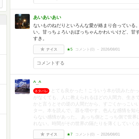
あいあいあい
ないものねだりといろんな愛が絡まり合っている
い。甘っちょろいおぼっちゃんかわいいけど、甘
すき。
ナイス
★5
コメント(
0
)
2026/08/01
^_^
とても良かった！こういう本が読みたかっ
ネタバレ
がなくても、人に教えられるほどの人間力、生き
かと言うとその逆の人間だから、すごくかっこい
ター。本を読んで、器を増やす。色んな感情を知
らない感情があった。 あっち側とこっち側で世界
れない。時間がその世界の隔たりを薄くしていく
ナイス
★7
コメント(
0
)
2026/08/01