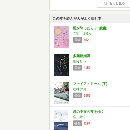
もっと見る
この本を読んだ人がよく読む本
雨が降ったら (一般書)
寺地 はるな
登録
752
多類婚姻譚
凪良 ゆう
登録
4151
ファイア・ドーム (下)
辻村 深月
登録
3885
君の不在の夜を歩く
窪 美澄
登録
1119