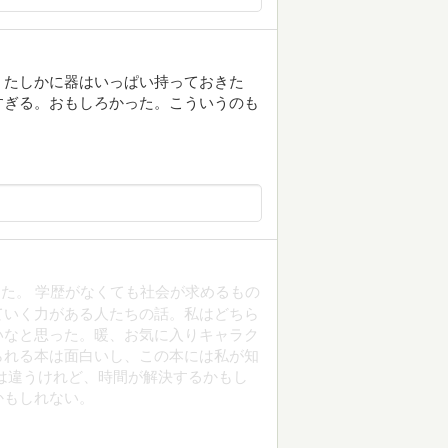
。たしかに器はいっぱい持っておきた
すぎる。おもしろかった。こういうのも
た。 学歴がなくても社会が求めるもの
ていく力がある人たちの話。私はどちら
いなと思った。暖、お気に入りキャラク
られる本は面白いし、この本には私が知
は違うけれど、時間が解決するかもし
かもしれない。