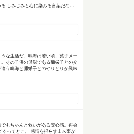
る しみじみと心に染みる言葉だな…
ような生活だ。鳴海は若い頃、菓子メー
た。その子供の母親である彌栄子との交
が違う鳴海と彌栄子とのやりとりが興味
雑でもちゃんと救いがある安心感。再会
でるってとこ。 感情を揺らす出来事が