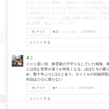
をつけさせない戦略か。鳴海はメンタル弱の危な
お互い欠けているものを埋め合うような奇妙な信
た栄輝がこじらせてしまうのも仕方ないが、お骨
るのは理解できない。読書は感情を細分化して受
葉は納得。暖はいい子だった。
ナイス
★22
コメント(
0
)
2026/08/07
まこ
☆☆☆若い頃、南雲家の子守りをしていた鳴海。
とは住む世界が違うが仲良くなる。ほぼヒモの暖
め、数十年ぶりに2人と会う。タイトルの伏線回収
作品ほど心に残らない
ナイス
★4
コメント(
0
)
2026/08/06