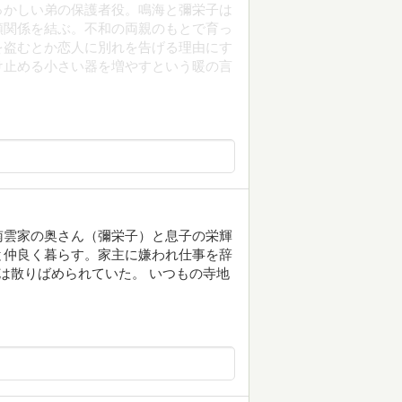
っかしい弟の保護者役。鳴海と彌栄子は
頼関係を結ぶ。不和の両親のもとで育っ
を盗むとか恋人に別れを告げる理由にす
け止める小さい器を増やすという暖の言
南雲家の奥さん（彌栄子）と息子の栄輝
と仲良く暮らす。家主に嫌われ仕事を辞
は散りばめられていた。 いつもの寺地