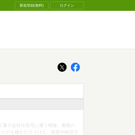
新規登録(無料)
ログイン
て菓子会社社長宅に通う鳴海。奥様の
てたのも確かだろうけど、知恵や経済力