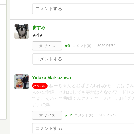
ますみ
★4★
ナイス
★6
コメント(
0
)
2026/07/31
Yutaka Matsuzawa
ねーちゃんとおばさん時代から、おばさ
ネタバレ
人の友愛話。それにしても寺地はるなのワードセ
てよ、それって栄輝くんにとって、わたしはピグ
よ」に爆。
ナイス
★12
コメント(
0
)
2026/07/31