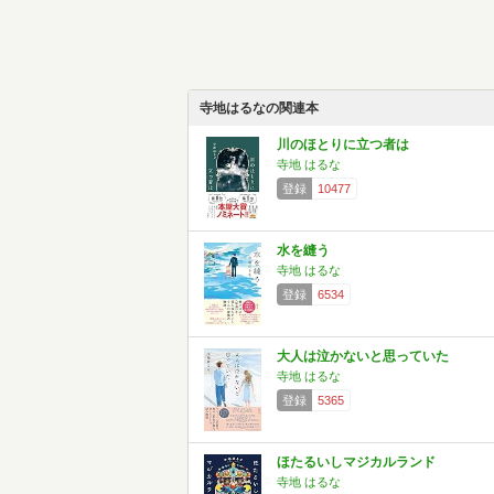
寺地はるなの関連本
川のほとりに立つ者は
寺地 はるな
登録
10477
水を縫う
寺地 はるな
登録
6534
大人は泣かないと思っていた
寺地 はるな
登録
5365
ほたるいしマジカルランド
寺地 はるな