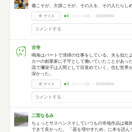
傷こそが、欠損こそが、その人を、その人たらしめ
ナイス
★6
コメント(
0
)
2026/08/04
古寺
鳴海はパートで清掃の仕事をしている。夫も似た
カーの創業家に子守として働いていたことがあっ
流で彌栄子は人間として目覚めていく。住む世界
深かった。
ナイス
★5
コメント(
0
)
2026/08/04
二宮なるみ
ちょっとサスペンスそしていつもの寺地作品は複
できて良かった。 「器を増やすため」に本を読ん