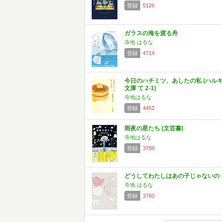
登録
5126
ガラスの海を渡る舟
寺地 はるな
登録
4714
今日のハチミツ、あしたの私 (ハル
文庫 て 2-1)
寺地はるな
登録
4452
雨夜の星たち (文芸書)
寺地はるな
登録
3788
どうしてわたしはあの子じゃないの
寺地 はるな
登録
3760