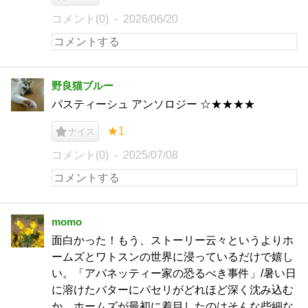
コメント(0)
2026/06/20
野良猫ブルー
パスティーシュ アンソロジー ☆★★★★
★1
ナイス
コメント(0)
2025/07/08
momo
面白かった！もう、ストーリー云々というよりホ
ームズとワトスンの世界に浸っているだけで嬉し
い。「アバネッティー家の恐るべき事件」/暑い日
に溶けたバターにパセリがどれほど深く沈み込む
か。ホームズが最初に着目したのはそんな些細な