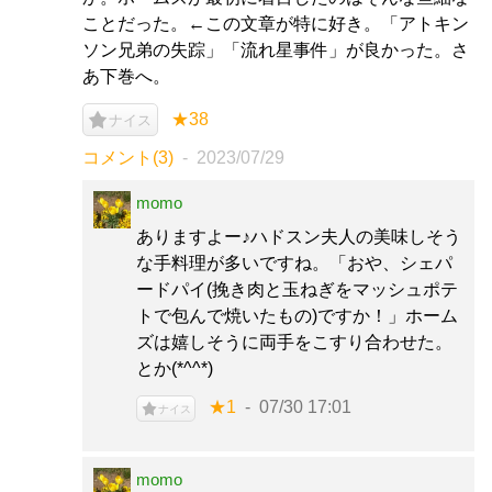
ことだった。←この文章が特に好き。「アトキン
ソン兄弟の失踪」「流れ星事件」が良かった。さ
あ下巻へ。
★38
ナイス
コメント(3)
2023/07/29
momo
ありますよー♪ハドスン夫人の美味しそう
な手料理が多いですね。「おや、シェパ
ードパイ(挽き肉と玉ねぎをマッシュポテ
トで包んで焼いたもの)ですか！」ホーム
ズは嬉しそうに両手をこすり合わせた。
とか(*^^*)
★1
07/30 17:01
ナイス
momo