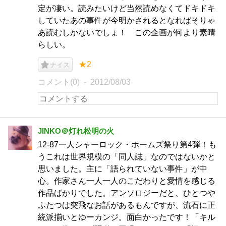
定が凄い。読みたいけど当然読めなくてドキドキ
していたあの事件が今明かされるとなればそりゃ
あ読むしかないでしょ！ この企画が何より素晴
らしい。
★2
ナイス
コメント(0)
2012/08/03
JINKO＠灯れ松明の火
12-87一人シャーロック・ホームズ祭り第4弾！も
うこれは世界規模の「同人誌」なのではないかと
思いました。主に「語られていない事件」が中
心。作家さん一人一人のこだわりと愛情を感じる
作品ばかりでした。アンソロジーだと、ひとつや
ふたつは突飛なお話があるもんですが、流石に正
統派揃いとゆーカンジ。面白かったです！「キル