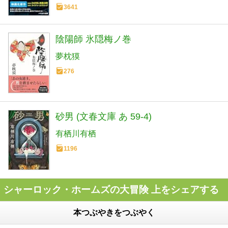
3641
陰陽師 氷隠梅ノ巻
夢枕獏
276
砂男 (文春文庫 あ 59-4)
有栖川有栖
1196
シャーロック・ホームズの大冒険 上をシェアする
本つぶやきをつぶやく