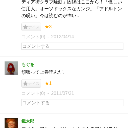
ディア街クラブ騒動」因縁はここから！「怪しい
使用人」オーソドックスなカンジ。「アドルトン
の呪い」今は読むのが怖い…
★3
ナイス
コメント(0)
2012/04/14
もぐを
頑張って上巻読んだ。
★1
ナイス
コメント(0)
2011/07/21
鐵太郎