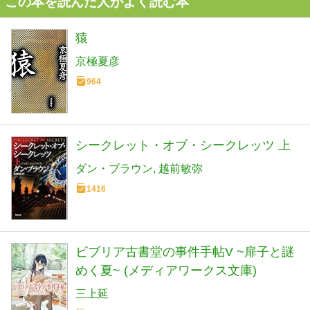
この本を読んだ人がよく読む本
猿
京極夏彦
964
シークレット・オブ・シークレッツ 上
ダン・ブラウン
越前敏弥
1416
ビブリア古書堂の事件手帖V ~扉子と謎
めく夏~ (メディアワークス文庫)
三上延