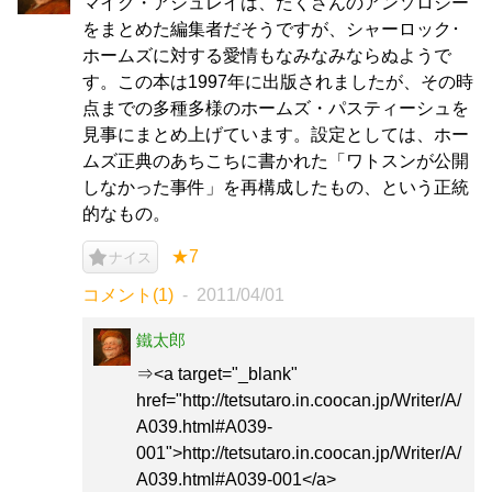
マイク・アシュレイは、たくさんのアンソロジー
をまとめた編集者だそうですが、シャーロック･
ホームズに対する愛情もなみなみならぬようで
す。この本は1997年に出版されましたが、その時
点までの多種多様のホームズ・パスティーシュを
見事にまとめ上げています。設定としては、ホー
ムズ正典のあちこちに書かれた「ワトスンが公開
しなかった事件」を再構成したもの、という正統
的なもの。
★7
ナイス
コメント(1)
2011/04/01
鐵太郎
⇒<a target="_blank"
href="http://tetsutaro.in.coocan.jp/Writer/A/
A039.html#A039-
001">http://tetsutaro.in.coocan.jp/Writer/A/
A039.html#A039-001</a>