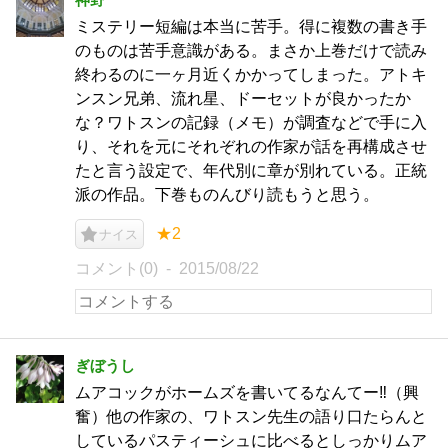
ミステリー短編は本当に苦手。得に複数の書き手
のものは苦手意識がある。まさか上巻だけで読み
終わるのに一ヶ月近くかかってしまった。アトキ
ンスン兄弟、流れ星、ドーセットが良かったか
な？ワトスンの記録（メモ）が調査などで手に入
り、それを元にそれぞれの作家が話を再構成させ
たと言う設定で、年代別に章が別れている。正統
派の作品。下巻ものんびり読もうと思う。
★2
ナイス
コメント(0)
2015/08/22
ぎぼうし
ムアコックがホームズを書いてるなんてー‼︎（興
奮）他の作家の、ワトスン先生の語り口たらんと
しているパスティーシュに比べるとしっかりムア