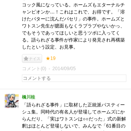
コック風になっている。ホームズもエターナルチ
ャンピオンか…！これはこれで、お得です。「溶
けたバターに沈んだパセリ」の事件。ホームズと
ワトスン先生が臆面もなくラブラブやないかっ、
でもそうであってほしいと思うツボに入ってく
る。語られざる事件が作家により発見され再構築
したという設定、お見事。
★19
ナイス
コメント(0)
2014/09/05
橋川桂
「語られざる事件」に取材した正統派パスティー
シュ集。同時代の有名人が登場してホームズにか
らんだり、「実はワトスンは○○だった」式の新解
釈はほとんど登場しないで、みんなで「61番目の