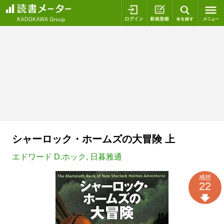
ログイン
新規登録
本を探
シャーロック・ホームズの大冒険 上
エドワード D.ホック
,
日暮雅通
感想
22