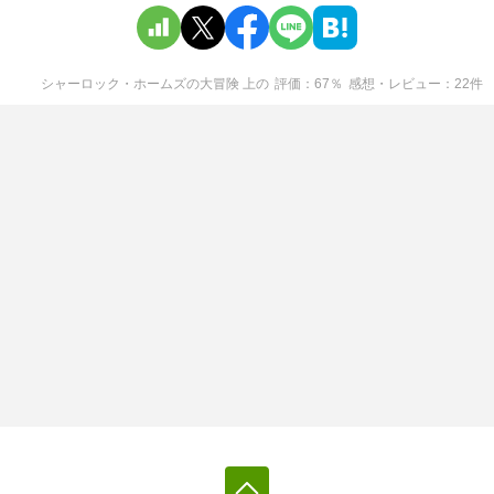
シャーロック・ホームズの大冒険 上
の
評価
67
％
感想・レビュー
22
件