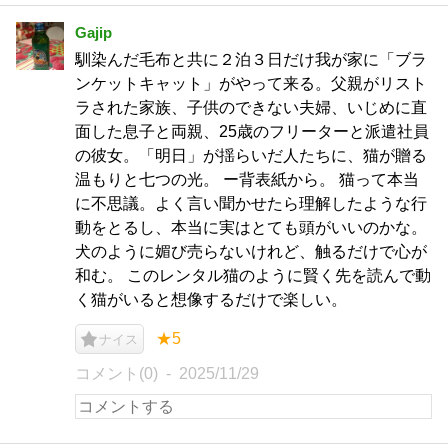
Gajip
馴染んだ毛布と共に２泊３日だけ我が家に「ブラ
ンケットキャット」がやって来る。父親がリスト
ラされた家族、子供のできない夫婦、いじめに直
面した息子と両親、25歳のフリーターと派遣社員
の彼女。「明日」が揺らいだ人たちに、猫が贈る
温もりと七つの光。 ー背表紙から。 猫って本当
に不思議。よく言い聞かせたら理解したような行
動をとるし、本当に実はとても頭がいいのかな。
犬のように媚び売らないけれど、触るだけで心が
和む。 このレンタル猫のように賢く先を読んで動
く猫がいると想像するだけで楽しい。
★5
ナイス
コメント(0)
2025/11/29