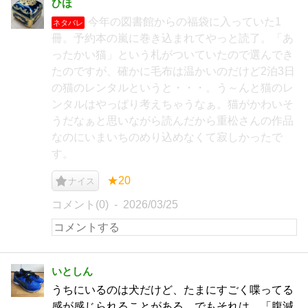
ひほ
今年の図書館からの福袋に入っていた1
ネタバレ
冊。予約本の嵐に巻き込まれてやっと読了。「あ
ったかい猫」という札がついていたので選んでき
たのですが、確かに毛布は温かいのだけど2泊3日
の猫のレンタルというと・・・。う～んと猫のレ
ンタルはやっぱり考えちゃうなぁ。猫がかわいそ
うだなぁと思いながら読んだから重松さんの作品
なのにいまいちのめり込めなくて寂しかったで
す。
★20
ナイス
コメント(0)
2026/03/25
いとしん
うちにいるのは犬だけど、たまにすごく喋ってる
感が感じられることがある。でもそれは、「腹減