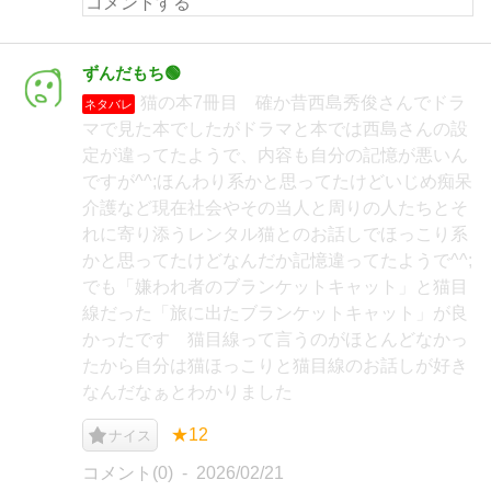
ずんだもち🟢
猫の本7冊目 確か昔西島秀俊さんでドラ
ネタバレ
マで見た本でしたがドラマと本では西島さんの設
定が違ってたようで、内容も自分の記憶が悪いん
ですが^^;ほんわり系かと思ってたけどいじめ痴呆
介護など現在社会やその当人と周りの人たちとそ
れに寄り添うレンタル猫とのお話しでほっこり系
かと思ってたけどなんだか記憶違ってたようで^^;
でも「嫌われ者のブランケットキャット」と猫目
線だった「旅に出たブランケットキャット」が良
かったです 猫目線って言うのがほとんどなかっ
たから自分は猫ほっこりと猫目線のお話しが好き
なんだなぁとわかりました
★12
ナイス
コメント(0)
2026/02/21