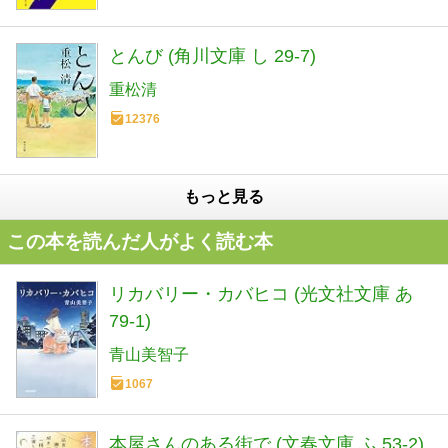
とんび (角川文庫 し 29-7)
重松清
12376
もっと見る
この本を読んだ人がよく読む本
リカバリー・カバヒコ (光文社文庫 あ
79-1)
青山美智子
1067
本屋さんのある街で (文春文庫 ふ 53-2)