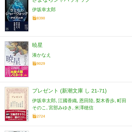
伊坂幸太郎
8390
暁星
湊かなえ
9029
プレゼント (新潮文庫 し 21-71)
伊坂幸太郎
江國香織
恩田陸
梨木香歩
町田
そのこ
宮部みゆき
米澤穂信
2724