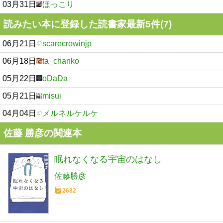
03月31日
ほっこり
読みたい本に登録した読書家最新5件(7)
06月21日
scarecrowinjp
06月18日
ta_chanko
05月22日
oDaDa
05月21日
misui
04月04日
メルネルケルケ
佐藤 勝彦の関連本
眠れなくなる宇宙のはなし
佐藤勝彦
2682