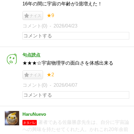
16年の間に宇宙の年齢が1億増えた！
★9
ナイス
コメント(0)
2026/04/23
句点読点
★★★☆宇宙物理学の面白さを体感出来る
★2
ナイス
コメント(0)
2026/04/07
HaruNuevo
著者である佐藤勝彦先生は、自分に宇宙論
ネタバレ
への興味を持たせてくれた人。かれこれ20年余前