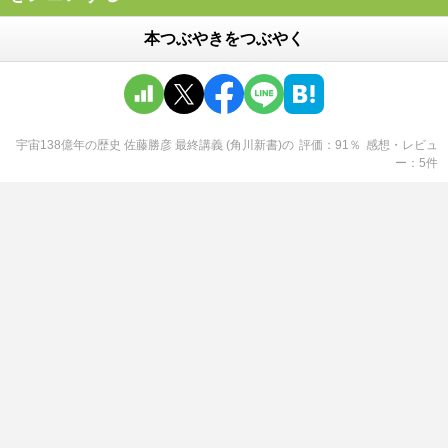
本つぶやきをつぶやく
宇宙138億年の歴史 佐藤勝彦 最終講義 (角川新書)
の
評価
91
％
感想・レビュ
ー
5
件