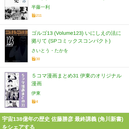
半藤一利
211
ゴルゴ13 (Volume123) いにしえの法に
拠りて (SPコミックスコンパクト)
さいとう・たかを
30
５コマ漫画まとめ31 伊東のオリジナル
漫画
伊東
4
宇宙138億年の歴史 佐藤勝彦 最終講義 (角川新書)
をシェアする