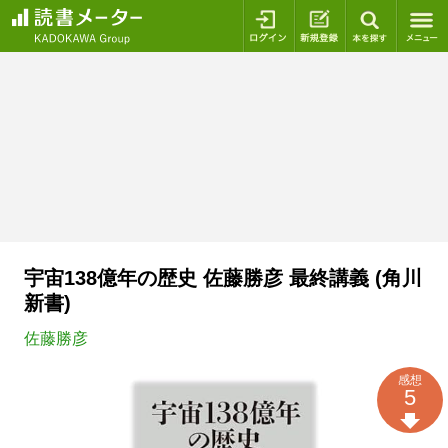
ログイン
新規登録
本を探
宇宙138億年の歴史 佐藤勝彦 最終講義 (角川
新書)
佐藤勝彦
感想
5