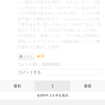
に一般向けの著作を拝読し、おもろいなー、と思
ったのがきっかけで、ブルーバックスをはじめと
した宇宙論の本をあれこれ手に取り、そこから素
粒子論へと興味が広がり、ちんぷんかんぷんなれ
ど量子論を手に取ってみたり、で今日に至る。 宇
宙がどうボコっと生まれて今の姿になったのか、
その歴史を、著者とアラン・グース氏が同時期に
提唱したインフレーション理論を軸にして、一般
読書向けに解説した内容。
★30
ナイス
コメント(0)
2026/03/22
最初
1
最後
全5件中 1-5 件を表示