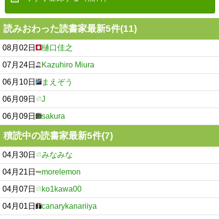
読みおわった読書家最新5件(11)
08月02日
樋口佳之
07月24日
Kazuhiro Miura
06月10日
まえぞう
06月09日
J
06月09日
sakura
積読中の読書家最新5件(7)
04月30日
みなみな
04月21日
morelemon
04月07日
ko1kawa00
04月01日
canarykanariiya