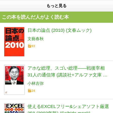
もっと見る
この本を読んだ人がよく読む本
日本の論点 (2010) (文春ムック)
文藝春秋
93
アホな総理、スゴい総理――戦後宰相
31人の通信簿 (講談社+アルファ文庫 E
22-6)
小林吉弥
24
使えるEXCELフリー&シェアソフト厳選