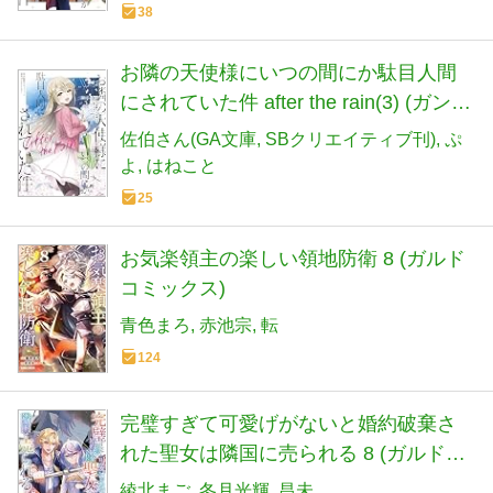
38
お隣の天使様にいつの間にか駄目人間
にされていた件 after the rain(3) (ガンガ
ンコミックスUP!)
佐伯さん(GA文庫
SBクリエイティブ刊)
ぷ
よ
はねこと
25
お気楽領主の楽しい領地防衛 8 (ガルド
コミックス)
青色まろ
赤池宗
転
124
完璧すぎて可愛げがないと婚約破棄さ
れた聖女は隣国に売られる 8 (ガルドコ
ミックス)
綾北まご
冬月光輝
昌未