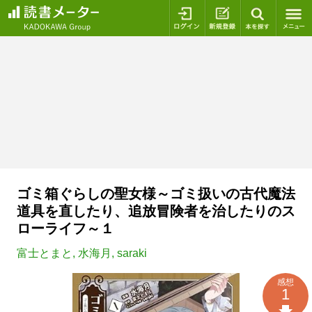
ログイン
新規登録
本を探
ゴミ箱ぐらしの聖女様～ゴミ扱いの古代魔法
道具を直したり、追放冒険者を治したりのス
ローライフ～１
富士とまと
,
水海月
,
saraki
感想
1