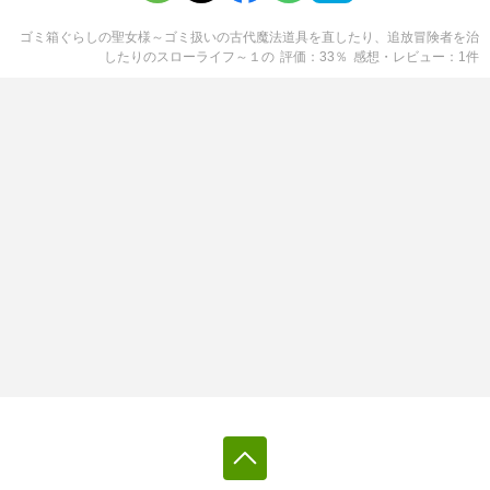
ゴミ箱ぐらしの聖女様～ゴミ扱いの古代魔法道具を直したり、追放冒険者を治
したりのスローライフ～１
の
評価
33
％
感想・レビュー
1
件