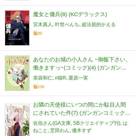
魔女と傭兵(8) (KCデラックス)
宮木真人
叶世べんち
超法規的かえる
90
あなたのお城の小人さん ~御飯下さい、
働きますっ~(コミック)(4) (ガンガンコ
ミックスUP!)
美袋和仁
п猫R
栗原一実
108
お隣の天使様にいつの間にか駄目人間
にされていた件(7) (ガンガンコミックス
UP!)
佐伯さん(GA文庫
SBクリエイティブ刊)
は
ねこと
芝田わん
優木すず