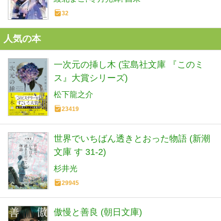
32
人気の本
一次元の挿し木 (宝島社文庫 『このミ
ス』大賞シリーズ)
松下龍之介
23419
世界でいちばん透きとおった物語 (新潮
文庫 す 31-2)
杉井光
29945
傲慢と善良 (朝日文庫)