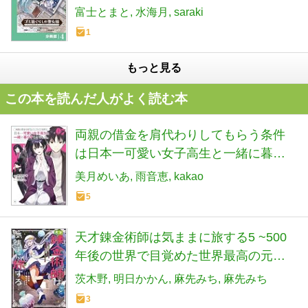
富士とまと
水海月
saraki
1
もっと見る
この本を読んだ人がよく読む本
両親の借金を肩代わりしてもらう条件
は日本一可愛い女子高生と一緒に暮ら
すことでした。 (7) (角川コミックス・
美月めいあ
雨音恵
kakao
エース)
5
天才錬金術師は気ままに旅する5 ~500
年後の世界で目覚めた世界最高の元宮
廷錬金術師、ポーション作りで聖女さ
茨木野
明日かかん
麻先みち
麻先みち
ま扱いされる~ (電撃コミックスNEXT)
3