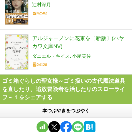
辻村深月
42502
アルジャーノンに花束を〔新版〕(ハヤ
カワ文庫NV)
ダニエル・キイス
小尾芙佐
24128
ゴミ箱ぐらしの聖女様～ゴミ扱いの古代魔法道具
を直したり、追放冒険者を治したりのスローライ
フ～１をシェアする
本つぶやきをつぶやく