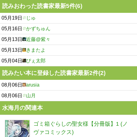
読みおわった読書家最新5件(6)
05月19日
じゅ
05月16日
かずちゅん
05月13日
近藤@紫々
05月13日
きまたよ
05月04日
ぴぇ太郎
読みたい本に登録した読書家最新2件(2)
08月06日
arusia
08月06日
山月
水海月の関連本
ゴミ箱ぐらしの聖女様【分冊版】1 (ノ
ヴァコミックス)