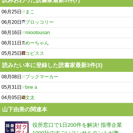
読みおわった読書家最新5件(7)
06月25日
まこ
06月20日
ブロッコリー
06月16日
miootousan
06月11日
めーちゃん
05月25日
コピスス
読みたい本に登録した読書家最新3件(3)
08月08日
ブックマーカー
05月31日
bne a
04月05日
文太
山下由美の関連本
役所窓口で1日200件を解決! 指導企業