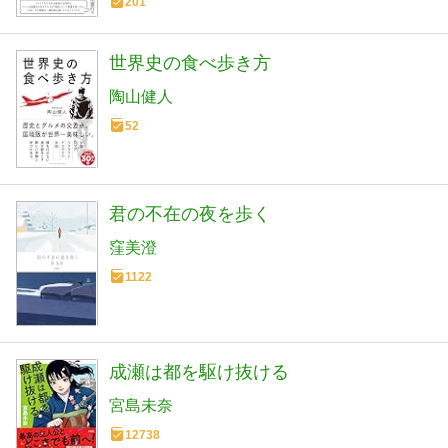
201
世界史の食べ歩き方
陶山健人
52
君の不在の夜を歩く
窪美澄
1122
成瀬は都を駆け抜ける
宮島未奈
12738