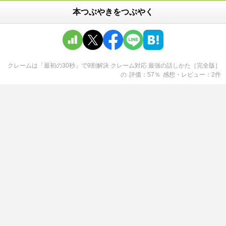
本つぶやきをつぶやく
クレームは「最初の30秒」で9割解決 クレーム対応 最強の話しかた［完全版］
の
評価
57
％
感想・レビュー
2
件