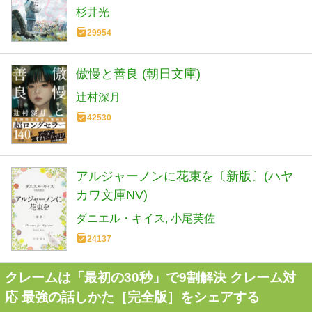
杉井光
29954
傲慢と善良 (朝日文庫)
辻村深月
42530
アルジャーノンに花束を〔新版〕(ハヤ
カワ文庫NV)
ダニエル・キイス
小尾芙佐
24137
クレームは「最初の30秒」で9割解決 クレーム対
応 最強の話しかた［完全版］をシェアする