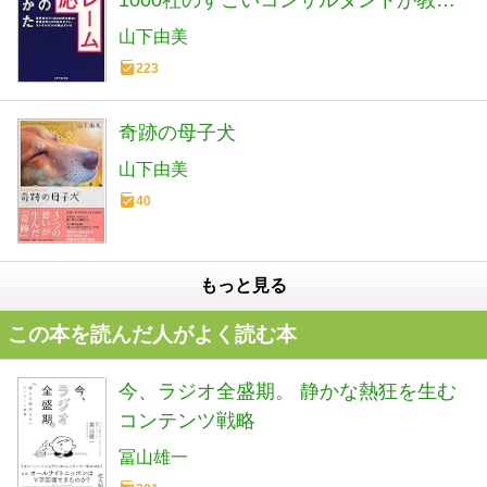
1000社のすごいコンサルタントが教え
ている クレーム対応 最強の話しかた
山下由美
223
奇跡の母子犬
山下由美
40
もっと見る
この本を読んだ人がよく読む本
今、ラジオ全盛期。 静かな熱狂を生む
コンテンツ戦略
冨山雄一