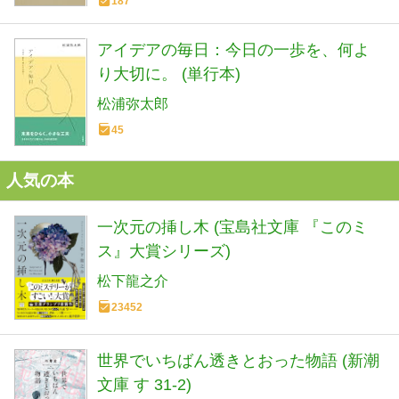
187
アイデアの毎日：今日の一歩を、何よ
り大切に。 (単行本)
松浦弥太郎
45
人気の本
一次元の挿し木 (宝島社文庫 『このミ
ス』大賞シリーズ)
松下龍之介
23452
世界でいちばん透きとおった物語 (新潮
文庫 す 31-2)