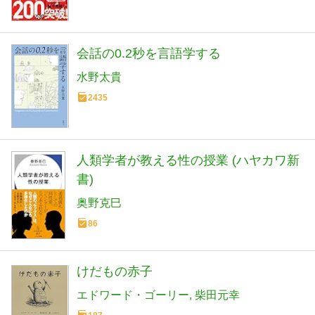
会話の0.2秒を言語学する
水野太貴
2435
人類学者が教える性の授業 (ハヤカワ新
書)
奥野克巳
86
けだもの赤子
エドワード・ゴーリー
柴田元幸