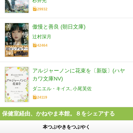
杉井光
29932
傲慢と善良 (朝日文庫)
辻村深月
42464
アルジャーノンに花束を〔新版〕(ハヤ
カワ文庫NV)
ダニエル・キイス
小尾芙佐
24119
保健室経由、かねやま本館。８をシェアする
本つぶやきをつぶやく