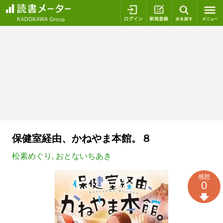
ログイン
新規登録
本を探
保健室経由、かねやま本館。８
松素めぐり
,
おとないちあき
感想
0