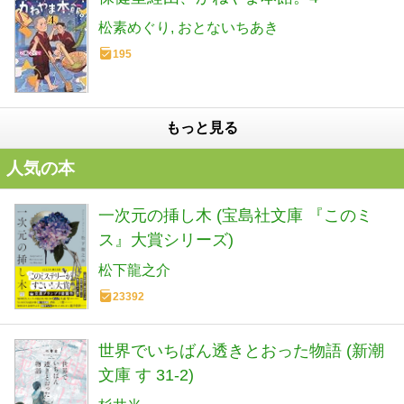
松素めぐり
おとないちあき
195
もっと見る
人気の本
一次元の挿し木 (宝島社文庫 『このミ
ス』大賞シリーズ)
松下龍之介
23392
世界でいちばん透きとおった物語 (新潮
文庫 す 31-2)