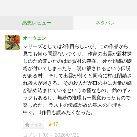
感想レビュー
ネタバレ
オーウェン
シリーズとしては2作目らしいが、この作品から
見ても何ら問題ないつくり。 作家の出雲が題材探
しのため聞いたのは翅賀村の存在。 死か翅蝶の鱗
粉が付いてしまったら、呪い殺されるという伝説
がある村。 そして出雲が付くと同時に村は閉鎖さ
れ殺人が起きる。 その殺人だが口の中に大量の蝶
が詰め込まれているという奇怪なもの。 館のギミ
ックもあるし、無妙の推理も一風変わったもので
楽しめた。 ラストの伝統が故の犯人の心理も
中々。 1作目も読みたくなった。
★47
ナイス
コメント(0)
2026/07/21