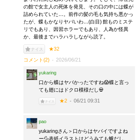
の館で女主人の死体を発見、その口の中には蝶が
詰められていた…。前作の髪の毛も気持ち悪かっ
たが、蝶もかなりヤバいわ…(白目) 館ものミステ
リでもあり、因習ホラーでもあり、人為か怪異
か、最後までハラハラしながら読了。
★32
ナイス
コメント(2)
2026/06/21
yukaring
口から蝶はヤバかったですね😱蝶と言っ
ても翅にはドクロ模様だし💀
★2
06/21 09:31
ナイス
pao
yukaringさん＞口からはヤバイですよね
ー💦表紙イラストはどうみても蛾だし、