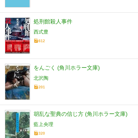
処刑館殺人事件
西式豊
612
をんごく (角川ホラー文庫)
北沢陶
201
胡乱な聖典の信じ方 (角川ホラー文庫)
藍上央理
320