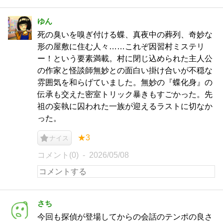
ゆん
死の臭いを嗅ぎ付ける蝶、真夜中の葬列、奇妙な
形の屋敷に住む人々……これぞ因習村ミステリ
ー！という要素満載。村に閉じ込められた主人公
の作家と怪談師無妙との面白い掛け合いが不穏な
雰囲気を和らげていました。無妙の『蝶化身』の
伝承も交えた密室トリック暴きもすごかった。先
祖の妄執に囚われた一族が迎えるラストに切なか
った。
★3
ナイス
コメント(0)
2026/05/08
さち
今回も探偵が登場してからの会話のテンポの良さ