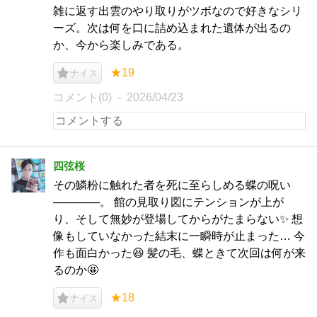
雑に返す出雲のやり取りがツボなので好きなシリ
ーズ。次は何を口に詰め込まれた遺体が出るの
か、今から楽しみである。
★19
ナイス
コメント(0)
2026/04/23
四弦桜
その鱗粉に触れた者を死に至らしめる蝶の呪い
──────。 館の見取り図にテンションが上が
り、そして無妙が登場してからがたまらない✨ 想
像もしていなかった結末に一瞬時が止まった… 今
作も面白かった😆 髪の毛、蝶ときて次回は何が来
るのか🤩
★18
ナイス