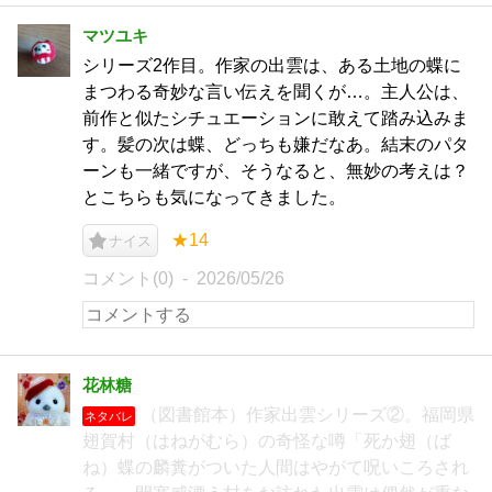
マツユキ
シリーズ2作目。作家の出雲は、ある土地の蝶に
まつわる奇妙な言い伝えを聞くが…。主人公は、
前作と似たシチュエーションに敢えて踏み込みま
す。髪の次は蝶、どっちも嫌だなあ。結末のパタ
ーンも一緒ですが、そうなると、無妙の考えは？
とこちらも気になってきました。
★14
ナイス
コメント(0)
2026/05/26
花林糖
（図書館本）作家出雲シリーズ②。福岡県
ネタバレ
翅賀村（はねがむら）の奇怪な噂「死か翅（ば
ね）蝶の麟糞がついた人間はやがて呪いころされ