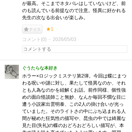
が最高。そこまでネタバレはしていないけど、前
のも読んでいる前提なので注意。怪異に好かれる
先生の次なる出会いが楽しみ。
★1
ナイス
コメント(0)
2026/05/03
ぐうたらな本好き
ホラー×ロジックミステリ第2弾。今回は蝶にまつ
わる呪いや謎に対し、果たして怪異なのか、それ
とも人為なのかを紐解くお話。前作同様、個性強
めの面白怪談師こと無妙、なんか毎回不憫な目に
遭う小説家出雲明泰、この2人の掛け合いが光っ
ていました。そのライトさの中にぶち込まれる人
間が秘めた狂気性の描写や、昆虫の中では綺麗な
見た目(失礼)の蝶のおどろおどろしい描写が、本