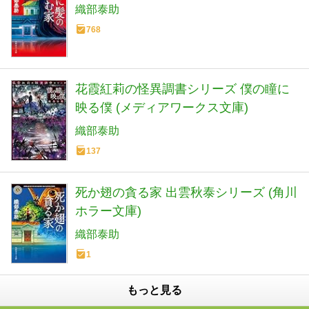
織部泰助
768
花霞紅莉の怪異調書シリーズ 僕の瞳に
映る僕 (メディアワークス文庫)
織部泰助
137
死か翅の貪る家 出雲秋泰シリーズ (角川
ホラー文庫)
織部泰助
1
もっと見る