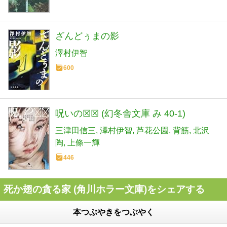
ざんどぅまの影
澤村伊智
600
呪いの☒☒ (幻冬舎文庫 み 40-1)
三津田信三
澤村伊智
芦花公園
背筋
北沢
陶
上條一輝
446
死か翅の貪る家 (角川ホラー文庫)をシェアする
本つぶやきをつぶやく