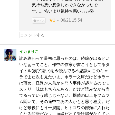
気持ち悪い想像しかできなかったで
す…。怖いより気持ち悪いぃぃ😱
★1
06/21 15:54
ナイス
イカまりこ
読み終わって最初に思ったのは、続編が出るとい
いなぁってこと。作中の作家が書こうとしてるタ
イトル(漢字違い)を今読んでる不思議w このキャ
ラでまた次も見たいよ。ホラー文庫だけどホラー
は薄め。怪異か人為かを問う事件が起きるのでミ
ステリー味はもちろんある。だけど読みながら当
てるっていう感じじゃない。探偵の口上をフムフ
ム聞いて、その途中であの人かもと思う程度。だ
けど最後にもう一展開。ヒトコワの部類に入れた
くなる犯罪だな～。血縁だとて受け継がなくてい