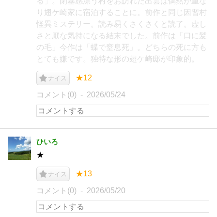
る」。閉塞感漂う村をお訪れた出雲は偶然が重な
り翅ケ崎家に宿泊することに。前作と同じ因習村
怪異ミステリー。読み易くさくさくと読了。虚し
さと厭な気持になる結末でした。前作は「口に髪
の毛」今作は「蝶で窒息死」。どちらの死に方も
とても嫌です。独特な形の翅ケ崎邸が印象的。
★12
ナイス
コメント(0)
2026/05/24
ひいろ
★
★13
ナイス
コメント(0)
2026/05/20