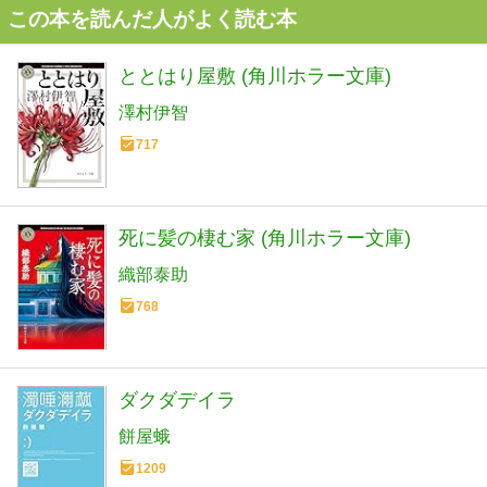
この本を読んだ人がよく読む本
ととはり屋敷 (角川ホラー文庫)
澤村伊智
717
死に髪の棲む家 (角川ホラー文庫)
織部泰助
768
ダクダデイラ
餅屋蛾
1209