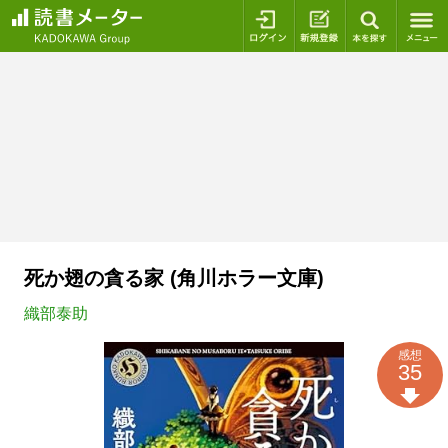
ログイン
新規登録
本を探
死か翅の貪る家 (角川ホラー文庫)
織部泰助
感想
35