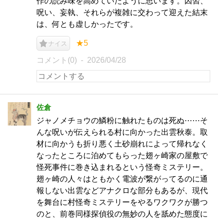
作の読み味を高めていたように思います。因習、
呪い、妄執、それらが複雑に交わって迎えた結末
は、何とも虚しかったです。
★5
ナイス
コメント(0)
2026/04/28
佐倉
ジャノメチョウの鱗粉に触れたものは死ぬ⋯⋯そ
んな呪いが伝えられる村に向かった出雲秋泰。取
材に向かうも折り悪く土砂崩れによって帰れなく
なったところに泊めてもらった翅ヶ崎家の屋敷で
怪死事件に巻き込まれるという怪奇ミステリー。
翅ヶ崎の人々はともかく電波が繋がってるのに通
報しない出雲などアナクロな部分もあるが、現代
を舞台に村怪奇ミステリーをやるワクワクが勝つ
のと、前巻同様探偵役の無妙の人を舐めた態度に