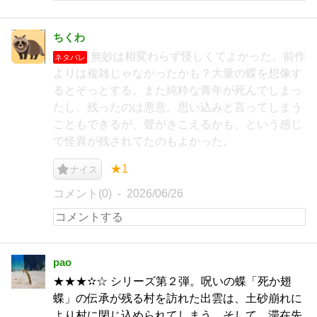
ちくわ
無妙は相変わらず怪しくてよかった。前作
ネタバレ
よりは複雑じゃなかったかも？大量の蝶を想像す
るとぞっとする。また純粋な青年が死んでしまっ
たし、残ったのは悪意。思い込みと言ってしまう
こともできるが、聲がきこえるかも、という感じ
で怪異が残されてたのもよかった。
★1
ナイス
コメント(0)
2026/06/26
pao
★★★✫☆ シリーズ第２弾。呪いの蝶「死か翅
蝶」の伝承が残る村を訪れた出雲は、土砂崩れに
より村に閉じ込められてしまう。そして、滞在先