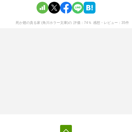
死か翅の貪る家 (角川ホラー文庫)
の
評価
74
％
感想・レビュー
35
件