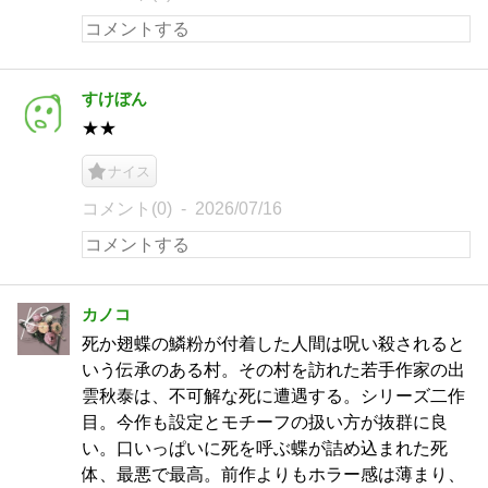
すけぼん
★★
ナイス
コメント(0)
2026/07/16
カノコ
死か翅蝶の鱗粉が付着した人間は呪い殺されると
いう伝承のある村。その村を訪れた若手作家の出
雲秋泰は、不可解な死に遭遇する。シリーズ二作
目。今作も設定とモチーフの扱い方が抜群に良
い。口いっぱいに死を呼ぶ蝶が詰め込まれた死
体、最悪で最高。前作よりもホラー感は薄まり、