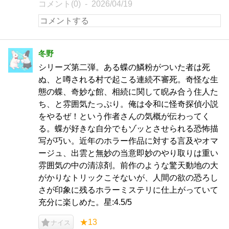
コメント(0)
2026/04/19
冬野
シリーズ第二弾。ある蝶の鱗粉がついた者は死
ぬ、と噂される村で起こる連続不審死。奇怪な生
態の蝶、奇妙な館、相続に関して睨み合う住人た
ち、と雰囲気たっぷり。俺は令和に怪奇探偵小説
をやるぜ！という作者さんの気概が伝わってく
る。蝶が好きな自分でもゾッとさせられる恐怖描
写が巧い。近年のホラー作品に対する言及やオマ
ージュ、出雲と無妙の当意即妙のやり取りは重い
雰囲気の中の清涼剤。前作のような驚天動地の大
がかりなトリックこそないが、人間の欲の恐ろし
さが印象に残るホラーミステリに仕上がっていて
充分に楽しめた。星:4.5/5
★13
ナイス