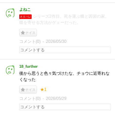
よねこ
シリーズ2作目。死を運ぶ蝶と因習の家。
ネタバレ
蝶を寄せる方法がゲェーだった。
ナイス
コメント(0)
2026/05/30
18_further
後から思うと色々気づけたな、チョウに近寄れな
くなった
★1
ナイス
コメント(0)
2026/05/29