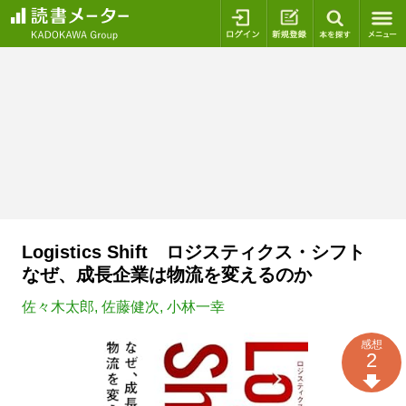
ログイン
新規登録
本を探
Logistics Shift ロジスティクス・シフト
なぜ、成長企業は物流を変えるのか
佐々木太郎
,
佐藤健次
,
小林一幸
感想
2