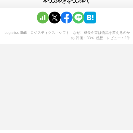
本つぶやきをつぶやく
Logistics Shift ロジスティクス・シフト なぜ、成長企業は物流を変えるのか
の
評価
33
％
感想・レビュー
2
件