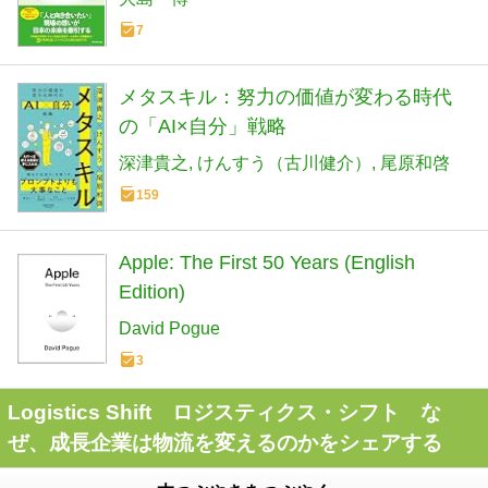
7
メタスキル：努力の価値が変わる時代
の「AI×自分」戦略
深津貴之
けんすう（古川健介）
尾原和啓
159
Apple: The First 50 Years (English
Edition)
David Pogue
3
Logistics Shift ロジスティクス・シフト な
ぜ、成長企業は物流を変えるのかをシェアする