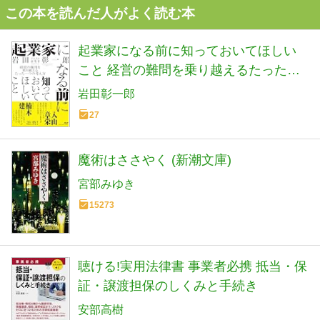
この本を読んだ人がよく読む本
起業家になる前に知っておいてほしい
こと 経営の難問を乗り越えるたった一
つの考え方
岩田彰一郎
27
魔術はささやく (新潮文庫)
宮部みゆき
15273
聴ける!実用法律書 事業者必携 抵当・保
証・譲渡担保のしくみと手続き
安部高樹