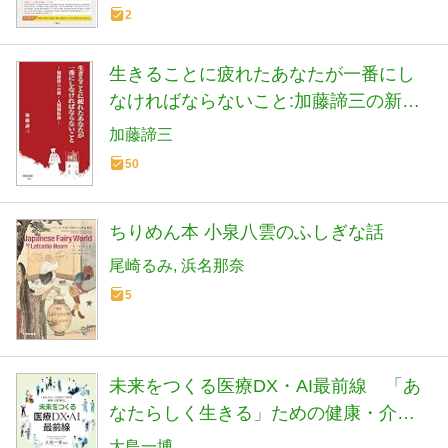
2
生きることに疲れたあなたが一番にし
なければならないこと:加藤諦三の新・
人間関係論 (早稲田新書)
加藤諦三
50
ちりめん本 小泉八雲のふしぎな話
尾崎るみ
浜名那奈
5
未来をつくる医療DX・AI最前線 「あ
なたらしく生きる」ための健康・介
護・暮らし
大島一博