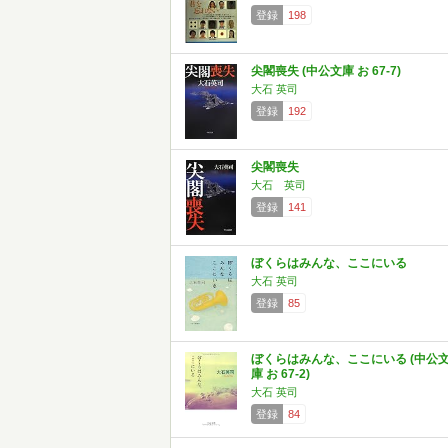
登録
198
尖閣喪失 (中公文庫 お 67-7)
大石 英司
登録
192
尖閣喪失
大石 英司
登録
141
ぼくらはみんな、ここにいる
大石 英司
登録
85
ぼくらはみんな、ここにいる (中公
庫 お 67-2)
大石 英司
登録
84