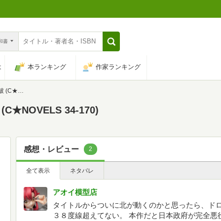
n和書
は
本ランキング
作家ランキング
34-170)
★NOVELS 34-170)
感想・レビュー
2
全て表示
ネタバレ
アオイ模型店
タイトルからついに北が動くのかと思ったら、ド
３８度線超えてない。 本作だと日本政府が完全悪