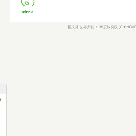
minnie
極東発 世界大戦３-38度線突破 (C★NOVELS
お