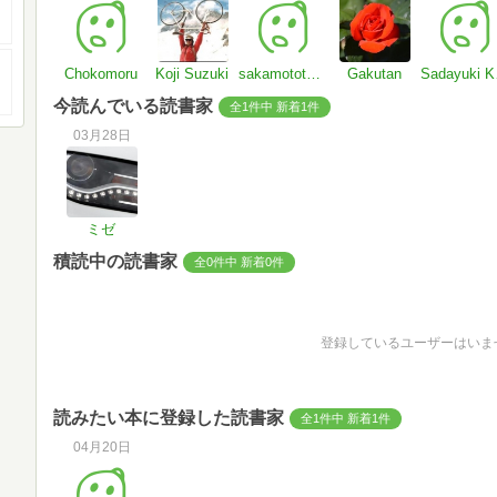
Chokomoru
Koji Suzuki
sakamototasuku
Gakutan
Sa
今読んでいる読書家
全1件中 新着1件
03月28日
ミゼ
積読中の読書家
全0件中 新着0件
登録しているユーザーはいま
読みたい本に登録した読書家
全1件中 新着1件
04月20日