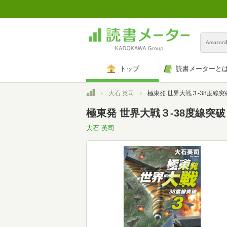
Amazo
トップ
読書メーターと
トップ
大石 英司
極東発 世界大戦３-38度線突破 (C★NOVELS 
極東発 世界大戦３-38度線突破 (C
大石 英司