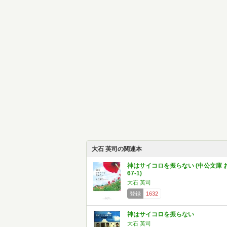
大石 英司の関連本
神はサイコロを振らない (中公文庫 
67-1)
大石 英司
登録
1632
神はサイコロを振らない
大石 英司