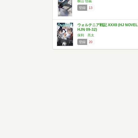
横山 信義
登録
13
ウォルテニア戦記 XXXII (HJ NOVEL
HJN 09-32)
保利 亮太
登録
20