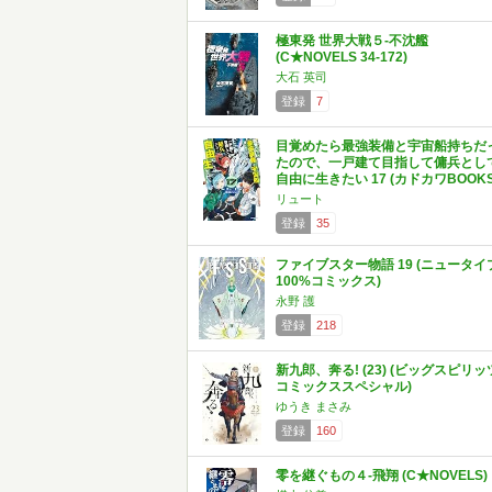
極東発 世界大戦５-不沈艦
(C★NOVELS 34-172)
大石 英司
登録
7
目覚めたら最強装備と宇宙船持ちだ
たので、一戸建て目指して傭兵とし
自由に生きたい 17 (カドカワBOOKS
リュート
登録
35
ファイブスター物語 19 (ニュータイ
100%コミックス)
永野 護
登録
218
新九郎、奔る! (23) (ビッグスピリッ
コミックススペシャル)
ゆうき まさみ
登録
160
零を継ぐもの４-飛翔 (C★NOVELS)