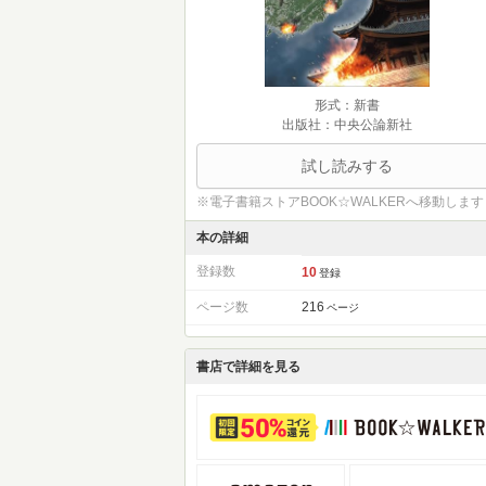
形式：新書
出版社：中央公論新社
試し読みする
※電子書籍ストアBOOK☆WALKERへ移動します
本の詳細
登録数
10
登録
ページ数
216
ページ
書店で詳細を見る