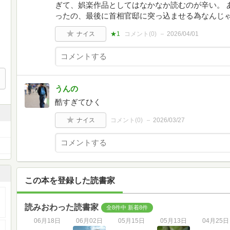
ぎて、娯楽作品としてはなかなか読むのが辛い。 
ったの、最後に首相官邸に突っ込ませる為なんじ
ナイス
★1
コメント(
0
)
2026/04/01
うんの
酷すぎてひく
ナイス
コメント(
0
)
2026/03/27
この本を登録した読書家
読みおわった読書家
全8件中 新着8件
06月18日
06月02日
05月15日
05月13日
04月25日