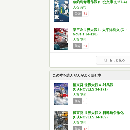
魚釣島奪還作戦 (中公文庫 お 67-4)
大石 英司
登録
71
第三次世界大戦1 - 太平洋発火 (C・
Novels 34-110)
大石 英司
登録
64
もっと見る
この本を読んだ人がよく読む本
極東発 世界大戦４-対馬戦
(C★NOVELS 34-171)
大石 英司
登録
8
極東発 世界大戦２-日韓紛争激化
(C★NOVELS 34-169)
大石 英司
登録
12