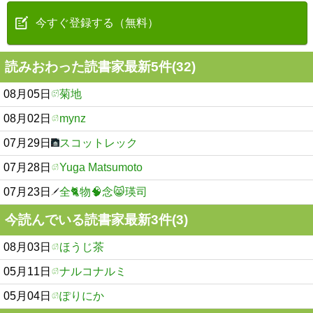
今すぐ登録する（無料）
読みおわった読書家最新5件(32)
08月05日
菊地
08月02日
mynz
07月29日
スコットレック
07月28日
Yuga Matsumoto
07月23日
全🐈物🧠念😸瑛司
今読んでいる読書家最新3件(3)
08月03日
ほうじ茶
05月11日
ナルコナルミ
05月04日
ぽりにか