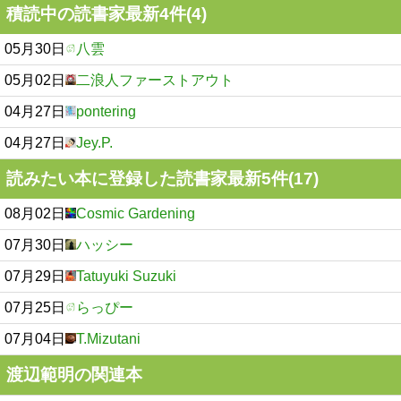
積読中の読書家最新4件(4)
05月30日
八雲
05月02日
二浪人ファーストアウト
04月27日
pontering
04月27日
Jey.P.
読みたい本に登録した読書家最新5件(17)
08月02日
Cosmic Gardening
07月30日
ハッシー
07月29日
Tatuyuki Suzuki
07月25日
らっぴー
07月04日
T.Mizutani
渡辺範明の関連本