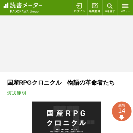
ログイン
新規登録
本を探
国産RPGクロニクル 物語の革命者たち
渡辺範明
感想
14