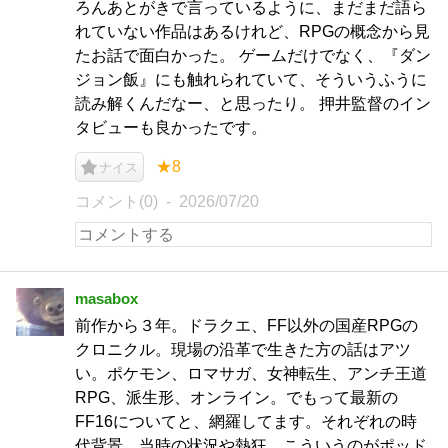
ろんあとがきで言っているように、まだまだ語ら
れていない作品はあるけれど、RPGの概念から見
たお話で面白かった。 ゲームだけでなく、『ダン
ジョン飯』にも触れられていて、そういうふうに
読み解くんだなー、と思ったり。 押井監督のイン
タビューも良かったです。
★8
ナイス
コメント(0)
2026/07/20
masabox
前作から３年。ドラクエ、FF以外の国産RPGの
クロニクル。現場の沿革で生きた方の話はアツ
い。ポケモン、ロマサガ、女神転生、アンチ王道
RPG、派生形、オンライン。でもって最新の
FF16についてと、網羅してます。それぞれの時
代背景。当時の状況や熱狂。こういうのがポッド