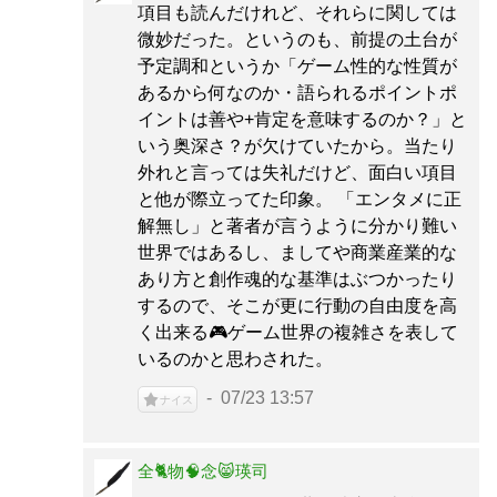
項目も読んだけれど、それらに関しては
微妙だった。というのも、前提の土台が
予定調和というか「ゲーム性的な性質が
あるから何なのか・語られるポイントポ
イントは善や+肯定を意味するのか？」と
いう奥深さ？が欠けていたから。当たり
外れと言っては失礼だけど、面白い項目
と他が際立ってた印象。 「エンタメに正
解無し」と著者が言うように分かり難い
世界ではあるし、ましてや商業産業的な
あり方と創作魂的な基準はぶつかったり
するので、そこが更に行動の自由度を高
く出来る🎮ゲーム世界の複雑さを表して
いるのかと思わされた。
07/23 13:57
ナイス
全🐈物🧠念😸瑛司