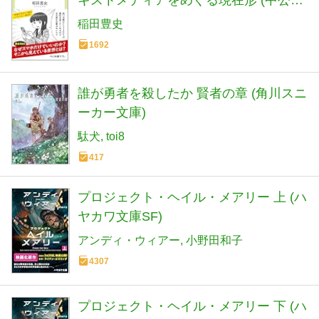
キストメディアをめぐる現在形 (中公新
書ラクレ 861)
稲田豊史
1692
誰が勇者を殺したか 賢者の章 (角川スニ
ーカー文庫)
駄犬
toi8
417
プロジェクト・ヘイル・メアリー 上 (ハ
ヤカワ文庫SF)
アンディ・ウィアー
小野田和子
4307
プロジェクト・ヘイル・メアリー 下 (ハ