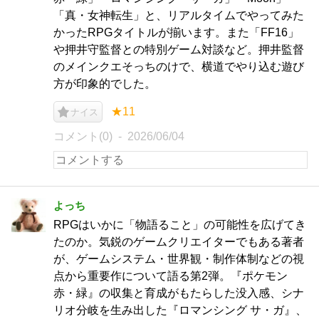
「真・女神転生」と、リアルタイムでやってみた
かったRPGタイトルが揃います。また「FF16」
や押井守監督との特別ゲーム対談など。押井監督
のメインクエそっちのけで、横道でやり込む遊び
方が印象的でした。
★11
ナイス
コメント(0)
2026/06/04
よっち
RPGはいかに「物語ること」の可能性を広げてき
たのか。気鋭のゲームクリエイターでもある著者
が、ゲームシステム・世界観・制作体制などの視
点から重要作について語る第2弾。『ポケモン
赤・緑』の収集と育成がもたらした没入感、シナ
リオ分岐を生み出した『ロマンシング サ・ガ』、