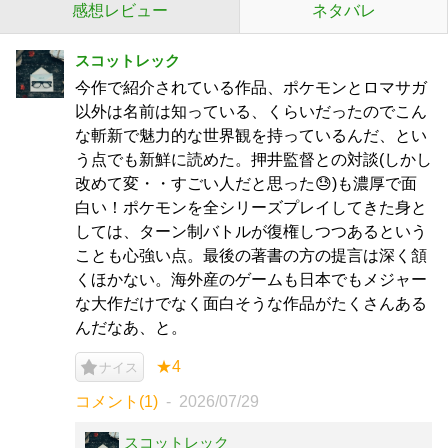
感想レビュー
ネタバレ
スコットレック
今作で紹介されている作品、ポケモンとロマサガ
以外は名前は知っている、くらいだったのでこん
な斬新で魅力的な世界観を持っているんだ、とい
う点でも新鮮に読めた。押井監督との対談(しかし
改めて変・・すごい人だと思った😓)も濃厚で面
白い！ポケモンを全シリーズプレイしてきた身と
しては、ターン制バトルが復権しつつあるという
ことも心強い点。最後の著書の方の提言は深く頷
くほかない。海外産のゲームも日本でもメジャー
な大作だけでなく面白そうな作品がたくさんある
んだなあ、と。
★4
ナイス
コメント(1)
2026/07/29
スコットレック