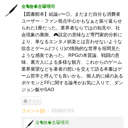
全🐈物🧠念😸瑛司
【図書館本】結論○〜◎。まだまだ自分も消費者
ユーザー・ファン視点中心かもなぁと振り返らせ
られた1冊だった。業界者ならではの知見や、社
会現象の裏側、🎮設定の意味など専門家的分析に
より、単なるエンタメ娯楽とは言わせないような
信念とゲーム(づくり)の情熱的な世界を垣間見た
ような感覚であった。 RPGの本質論、戦闘の意
味、裏方人による多様な観方、これからのゲーム
業界展望などを著者の想いを交えて語る本書はゲ
ーム哲学と呼んでも良いかも。 個人的に縁のある
ポケモンとFFに関する論考がお気に入りで、ダン
ジョン飯やSAO
ナイス
コメント(2)
2026/07/23
全🐈物🧠念😸瑛司