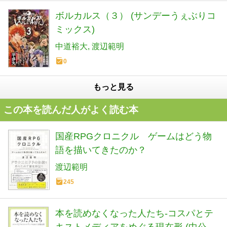
ボルカルス（３） (サンデーうぇぶりコ
ミックス)
中道裕大
渡辺範明
0
もっと見る
この本を読んだ人がよく読む本
国産RPGクロニクル ゲームはどう物
語を描いてきたのか？
渡辺範明
245
本を読めなくなった人たち-コスパとテ