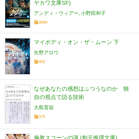
ヤカワ文庫SF)
アンディ・ウィアー
小野田和子
3660
マイボディ・オン・ザ・ムーン 下
矢野アロウ
452
なぜあなたの感想はふつうなのか 独
自の視点で語る技術
大島育宙
375
倫敦スコーンの謎 (創元推理文庫)