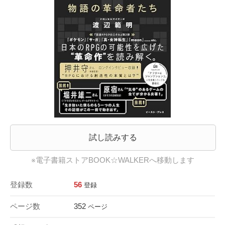
試し読みする
※電子書籍ストアBOOK☆WALKERへ移動します
登録数
56
登録
ページ数
352
ページ