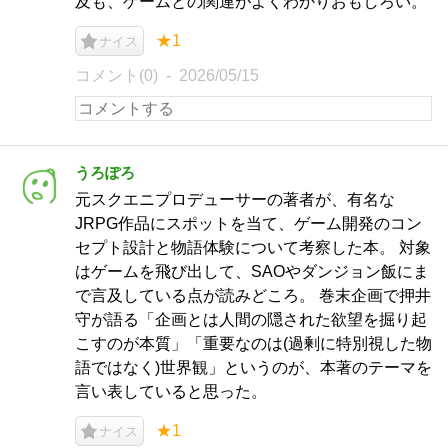
及も、ゲームとの関連がよくわかりおもしろい。
★1
ナイス
コメント(0)
2026/05/15
うろぽろ
元スクエニプロデューサーの著者が、有名な
JRPG作品にスポットを当て、ゲーム開発のコン
セプト設計と物語体験について考察した本。 対象
はゲームを飛び出して、SAOやダンジョン飯にま
で言及している点が読みどころ。 巻末企画で押井
守が語る「企画とは人間の隠された欲望を掘り起
こすのが本質」「重要なのは(過剰に特別視した物
語ではなく)世界観」というのが、本著のテーマを
言い表していると思った。
★1
ナイス