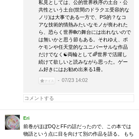
私見としては、公的世界秩序の土台・公
共性という土台(世間のドラクエ受容的な
ノリ)は大事である一方で、PS的？なコ
アな技術的情熱みたいなモノが喪われた
ら、恐らく世界🌐の舞台には出れないので
は無いかと思う節もある。それゆえ、ポ
ケモンや任天堂的なユニバーサルな作品
だけでなく☯両輪として🌈世界で活躍し
続けて欲しいと読みながら思った。ゲー
ム好きにはお勧め出来る1冊。
07/23 14:02
ナイス
Eri
前巻がほぼDQとFFの話だったので、この本では
物語という点に目を向けて別の作品を語る。 もち