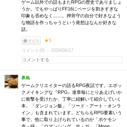
ゲーム以外での話もまたRPGの歴史でありましょ
うか。でもやっぱりFF16にページを割きすぎな
印象も否めなく……。押井守の自分で好きなよう
な物語を作っちゃうという発想はなんか好きな
話。
★5
ナイス
コメント(0)
2026/06/17
界烏
ゲームクリエイターの語るRPG夜話です。エポッ
クメイキングな『RPG』達章毎にとりあえげいか
に衝撃を受けたか、丁寧に紐解いて紹介していく
本。「ダンジョン飯」「ソード・アート・オンラ
イン」も含まれています。どちらもRPG要素いう
事で。他に取り上げられているのが「ポケモン
赤・緑」「ロマンシング サ・ガ」「Moon」