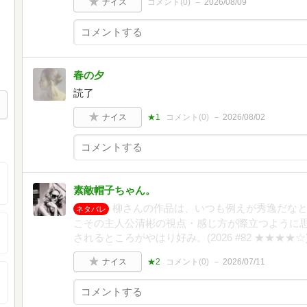
ナイス
コメント(
0
)
2026/08/09
春の夕
読了
ナイス
★1
コメント(
0
)
2026/08/02
素敵帽子ちゃん。
柳さんの作品は、いつも例えが秀逸だな
ネタバレ
こその主人公清彬の視点・感じ方が際立つように思
されるところがやはり好み。(2026 #82 ★★★★☆
ナイス
★2
コメント(
0
)
2026/07/11