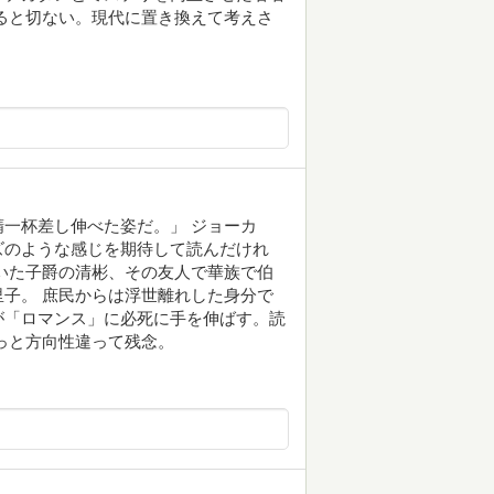
ると切ない。現代に置き換えて考えさ
一杯差し伸べた姿だ。」 ジョーカ
ズのような感じを期待して読んだけれ
いた子爵の清彬、その友人で華族で伯
子。 庶民からは浮世離れした身分で
が「ロマンス」に必死に手を伸ばす。読
っと方向性違って残念。