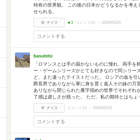
特有の世界観。 この後の日本がどうなるかを考え
せられる。
ナイス
★3
コメント(
0
)
2026/05/25
basuteto
「ロマンスとは手の届かないものに憧れ、両手を精
ー・ゲームシリーズがとても好きなので同シリー
ど、また違ったテイストだった。 ロシアの血を引
爵長男でありながら軍に身を置く嘉人その妹の万里
ありながら閉じられた雁字搦めの世界でそれぞれ
了感は虚しさが残った。 ただ、私の期待とはちょ
ナイス
コメント(
0
)
2026/05/22