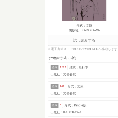
形式：文庫
出版社：KADOKAWA
試し読みする
※電子書籍ストアBOOK☆WALKERへ移動します
その他の形式（β版）
形式：単行本
登録
1213
出版社：文藝春秋
形式：文庫
登録
762
出版社：文藝春秋
形式：Kindle版
登録
0
出版社：KADOKAWA