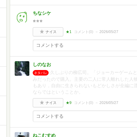
ちなシケ
⭐️⭐️⭐️
ナイス
★1
コメント(
0
)
2026/05/27
しのなお
久しぶりの柳広司。「ジョーカーゲーム
ネタバレ
みだったので購入。主要の二人に常人離れした人
もあり，自由に生きられないもどかしさが全編に
ならではということか。
ナイス
★9
コメント(
0
)
2026/05/27
ねこむすめ