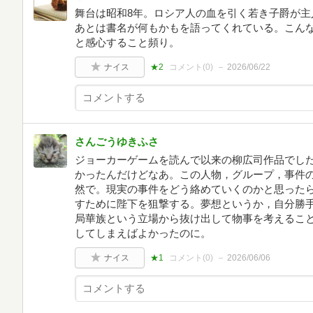
舞台は昭和8年。ロシア人の血を引く若き子爵が主
あとは書名が何もかもを語ってくれている。こん
と感心すること頻り。
ナイス
★2
コメント(
0
)
2026/06/22
さんごうゆきふさ
ジョーカーゲームを読んで以来の柳広司作品でし
かったんだけどなあ。この人物，グループ，事件
然で。現実の事件をどう絡めていくのかと思った
すために陛下を狙撃する。夢想というか，自分勝
局華族という立場から抜け出して物事を考えるこ
してしまえばよかったのに。
ナイス
★1
コメント(
0
)
2026/06/06