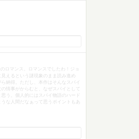
。
和のロマンス。ロマンスでしたわ！ジョ
に見えるという謎現象のまま読み進め
がら納得。ただし、本作はそんなスパイ
女の情事がからむと、なぜスパイとして
と思う。個人的にはスパイ物語のハード
ような人間だなぁって思うポイントもあ