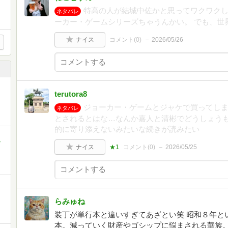
特高の人が結城中佐かと思ってワクワクし
ネタバレ
ーカー・ゲームシリーズちゃうんかい。 でも、世
ナイス
コメント(
0
)
2026/05/26
terutora8
ジョーカー・ゲームとジャケで買ってしま
ネタバレ
とされるとはな…なんか嘉人と清彬でどうしょう
的に寄り添えないみたいな続きが読みたい
町
ナイス
★1
コメント(
0
)
2026/05/25
らみゅね
装丁が単行本と違いすぎてあざとい笑 昭和８年と
本。減っていく財産やゴシップに悩まされる華族