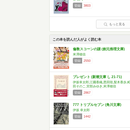
登録
3803
もっと見る
この本を読んだ人がよく読む本
倫敦スコーンの謎 (創元推理文庫)
米澤穂信
登録
2550
プレゼント (新潮文庫 し 21-71)
伊坂幸太郎,江國香織,恩田陸,梨木香歩,
田そのこ,宮部みゆき,米澤穂信
登録
2867
777 トリプルセブン (角川文庫)
伊坂 幸太郎
登録
1442