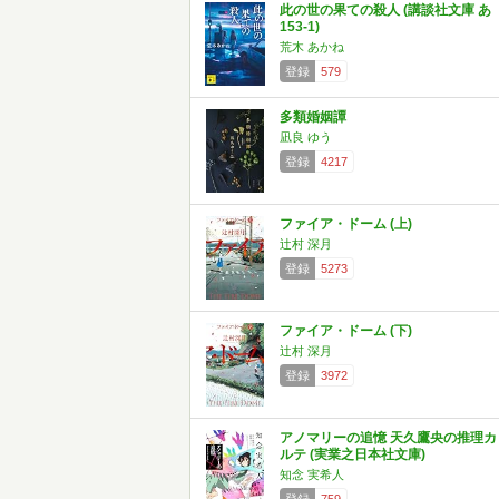
此の世の果ての殺人 (講談社文庫 あ
153-1)
荒木 あかね
登録
579
多類婚姻譚
凪良 ゆう
登録
4217
ファイア・ドーム (上)
辻村 深月
登録
5273
ファイア・ドーム (下)
辻村 深月
登録
3972
アノマリーの追憶 天久鷹央の推理カ
ルテ (実業之日本社文庫)
知念 実希人