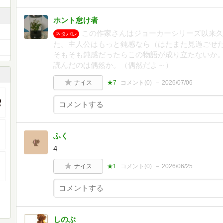
ホント怠け者
この作家さんはジョーカーシリーズ以来
ネタバレ
た。主人公はもっと鈍感なら（はたまた見過ごせ
そもそも鈍感だったらこの物語が成り立たないか
読んだのは偶然か。（偶然だよ～）
ナイス
★7
コメント(
0
)
2026/07/06
ふく
4
ナイス
★1
コメント(
0
)
2026/06/25
しのぶ