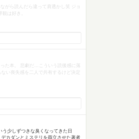
ながら読んだら違って肩透かし笑 ジョ
界観は好き。
った本。 悲劇だ…こういう読後感に落
もない喪失感を二人で共有するけど決定
いう少しずつきな臭くなってきた日
。デカダンとミステリを両立させた著者