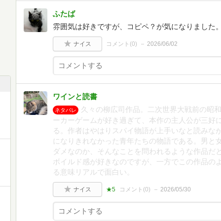
ふたば
雰囲気は好きですが、コピペ？が気になりました
ナイス
コメント(
0
)
2026/06/02
ワインと読書
久々の柳広司作品。二次世界大戦前の昭
ネタバレ
ーカーゲームが好き過ぎて、本作の主人公が三好
る。作者はやはりスパイ物語が上手いなと読みな
になりきれなかった青年たちの物語である。男と
ダメなのか、そんなことを問われるような作品だ
ボイルド感が好きなのですが、一方でこの作品の
る意味リアルで面白い。
ナイス
★5
コメント(
0
)
2026/05/30