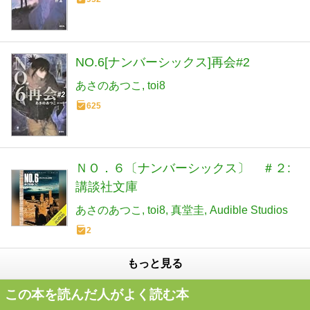
NO.6[ナンバーシックス]再会#2
あさのあつこ
toi8
625
ＮＯ．６〔ナンバーシックス〕 ＃２:
講談社文庫
あさのあつこ
toi8
真堂圭
Audible Studios
2
もっと見る
この本を読んだ人がよく読む本