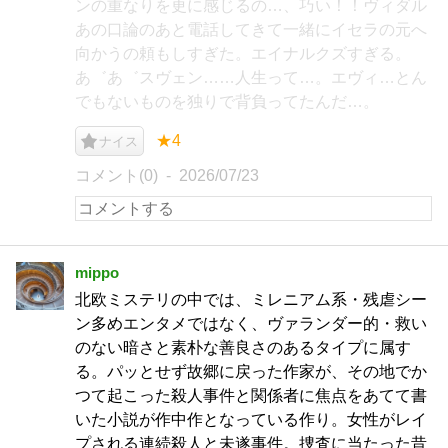
ンの重なりを更に感じるの…、巧い！！ヴィダル
あの口論のあと電話してきて一緒にイセラの元へ
向かうの頼もしすぎた。エイナルクズすぎる。
あ゛あ゛スヴェン……人生って…。エヴィ…とん
でもないものを独りで背負ってたんだ…。
★4
ナイス
コメント(0)
2026/07/23
mippo
北欧ミステリの中では、ミレニアム系・残虐シー
ン多めエンタメではなく、ヴァランダー的・救い
のない暗さと素朴な善良さのあるタイプに属す
る。パッとせず故郷に戻った作家が、その地でか
つて起こった殺人事件と関係者に焦点をあてて書
いた小説が作中作となっている作り。女性がレイ
プされる連続殺人と未遂事件。捜査に当たった昔