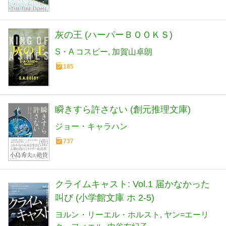
灰の王 (ハーパーＢＯＯＫＳ)
S・A コスビー
加賀山卓朗
185
瞬きすら許さない (創元推理文庫)
ジョー・キャラハン
737
クライムキャスト: Vol.1 届かなかった
叫び (小学館文庫 ホ 2-5)
ヨルン・リーエル・ホルスト
ヤン=エーリ