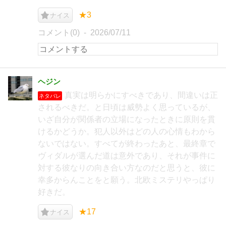
★3
ナイス
コメント(0)
2026/07/11
ヘジン
真実は明らかにすべきであり、間違いは正
ネタバレ
されるべきだ。と日頃は威勢よく思っているが、
いざ自分が関係者の立場になったときに原則を貫
けるかどうか。犯人以外はどの人の心情もわから
ないではない。すべてが終わったあと、最終章で
ヴィダルが選んだ道は意外であり、それが事件に
対する彼なりの向き合い方なのだと思うと、彼に
幸多からんことをと願う。北欧ミステリやっぱり
好きだ。
★17
ナイス