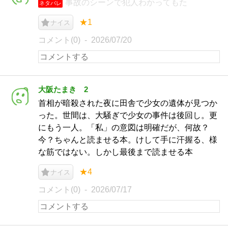
事故のシーンで犯人わかってもた
ネタバレ
★1
ナイス
コメント(0)
2026/07/20
大阪たまき 2
首相が暗殺された夜に田舎で少女の遺体が見つか
った。世間は、大騒ぎで少女の事件は後回し。更
にもう一人。「私」の意図は明確だが、何故？
今？ちゃんと読ませる本。けして手に汗握る、様
な筋ではない。しかし最後まで読ませる本
★4
ナイス
コメント(0)
2026/07/17