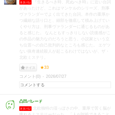
『生きるべき時、死ぬべき時』に近い台詞
ネタバレ
があったけど、これはマンケルのシリーズ、刑事
ヴァランダーでよく出てきた台詞。本作の重厚か
つ繊細な語り口と、細部を徹底して積み上げてい
くやり方は、刑事ヴァランダーに通じるものがあ
ると感じた。 なんともすっきりしない読後感がこ
の作品の魅力なのだろうと思う。小説家という立
ち位置への自己批判的なところも感じた。 エゲツ
ない猟奇連続殺人が起こるわけではないが、ザ・
北欧ミステリ。
★33
ナイス
コメント(0)
2026/07/27
凸凹パレード
北欧独特の湿っぽさの中、重厚で苦く脳が
ネタバレ
痺れるミステリーだった。「人が対処できること