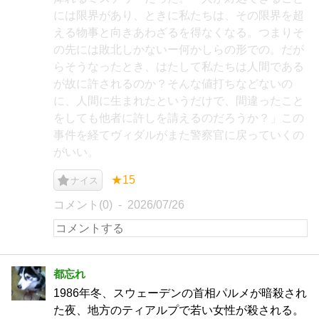
には限界があり、ときに私たちは、その限界を超
える物事と向きあわざるを得なくなる。つまりそ
の先には敗北しかないー何かしらの形での。だが
らそうなったとき、はたして私たちは人間である
が故に許されるのか？そんな値打ちなどないの
に、人間に生まれたというだけで、間違ったこと
をしても他者に許しを請えるのだろうか？」この
事件を経てヴィダルがまた警察官に戻っていくの
がいい。
★15
ナイス
コメント(0)
2026/07/26
都忘れ
1986年冬、スウェーデンの首相パルメが暗殺され
た夜、地方のティアルプで若い女性が殺される。