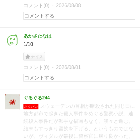
コメント(0)
2026/08/08
あかさたなは
1/10
ナイス
コメント(0)
2026/08/01
ぐるぐる244
スウェーデンの首相が暗殺された同じ日に
ネタバレ
地方都市で起きた殺人事件をめぐる警察小説。連
続殺人事件だが派手な描写もなく、淡々と進む。
結末もすっきり留飲を下げる、というものではな
いが、ヴィダルが最後に警察官に戻り良かった。