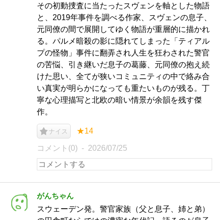
その初動捜査に当たったスヴェンを軸とした物語
と、2019年事件を調べる作家、スヴェンの息子、
元同僚の間で展開してゆく物語が重層的に描かれ
る。パルメ暗殺の影に隠れてしまった「ティアル
プの怪物」事件に翻弄され人生を狂わされた警官
の苦悩、引き継いだ息子の葛藤、元同僚の抱え続
けた思い、全てが狭いコミュニティの中で絡み合
い真実が明らかになっても重たいものが残る。丁
寧な心理描写と北欧の暗い情景が余韻を残す傑
作。
★14
ナイス
コメント(0)
2026/07/25
がんちゃん
スウェーデン発。警官家族（父と息子、姉と弟）