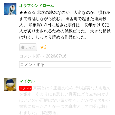
オラフシンドローム
★★☆☆ 北欧の地名なのか、人名なのか、慣れる
まで混乱しながら読む。 田舎町で起きた連続殺
人。 印象深い1日に起きた事件は、長年かけて犯
人が炙り出されるための伏線だった。 大きな起伏
は無く、しっとり読める作品だった。
★2
ナイス
コメント(0)
2026/07/16
マイケル
真実とは？正義の心を持ち誠実な人も過ち
ネタバレ
を犯す。あまりにも悲しい真実にどう立ち向かえ
ばいいのか正解はない気がする。だがヴィダルが
警官に戻ったことが一つの真実として自分は救わ
れました。邦題秀逸。