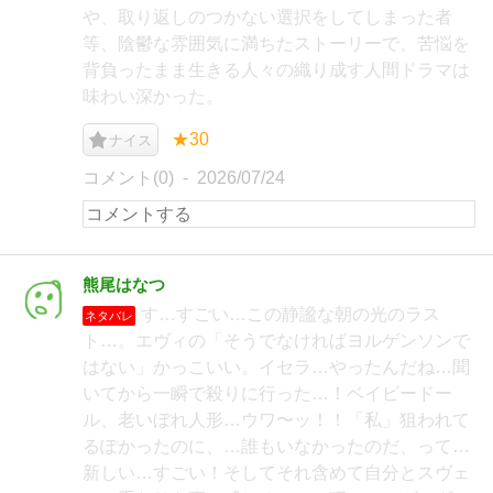
や、取り返しのつかない選択をしてしまった者
等、陰鬱な雰囲気に満ちたストーリーで、苦悩を
背負ったまま生きる人々の織り成す人間ドラマは
味わい深かった。
★30
ナイス
コメント(0)
2026/07/24
熊尾はなつ
す…すごい…この静謐な朝の光のラス
ネタバレ
ト…。エヴィの「そうでなければヨルゲンソンで
はない」かっこいい。イセラ…やったんだね…聞
いてから一瞬で殺りに行った…！ベイビードー
ル、老いぼれ人形…ウワ〜ッ！！「私」狙われて
るぽかったのに、…誰もいなかったのだ、って…
新しい…すごい！そしてそれ含めて自分とスヴェ