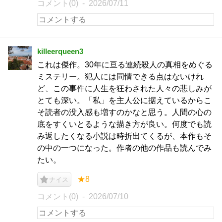
コメント(0)
2026/07/11
killeerqueen3
これは傑作。30年に亘る連続殺人の真相をめぐる
ミステリー。犯人には同情できる点はないけれ
ど、この事件に人生を狂わされた人々の悲しみが
とても深い。「私」を主人公に据えているからこ
そ読者の没入感も増すのかなと思う。人間の心の
底をすくいとるような描き方が良い。何度でも読
み返したくなる小説は時折出てくるが、本作もそ
の中の一つになった。作者の他の作品も読んでみ
たい。
★8
ナイス
コメント(0)
2026/07/10