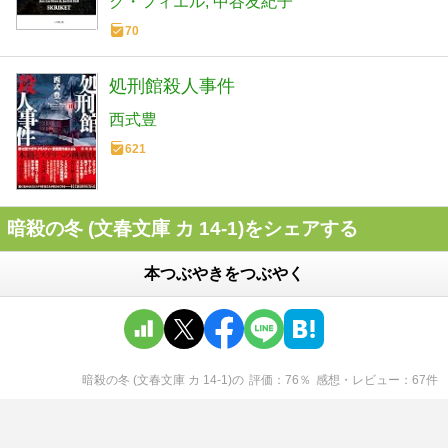
ク・フィエル
中谷友紀子
70
処刑館殺人事件
西式豊
621
暗殺の冬 (文春文庫 カ 14-1)をシェアする
本つぶやきをつぶやく
暗殺の冬 (文春文庫 カ 14-1)
の
評価
76
％
感想・レビュー
67
件