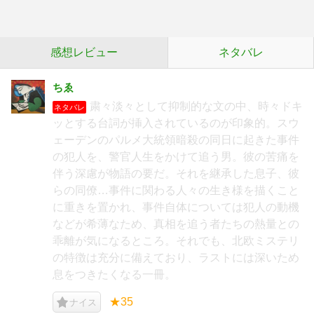
感想レビュー
ネタバレ
ちゑ
粛々淡々として抑制的な文の中、時々ドキ
ネタバレ
ッとする台詞が挿入されているのが印象的。スウ
ェーデンのパルメ大統領暗殺の同日に起きた事件
の犯人を、警官人生をかけて追う男。彼の苦痛を
伴う深慮が物語の要だ。それを継承した息子、彼
らの同僚…事件に関わる人々の生き様を描くこと
に重きを置かれ、事件自体については犯人の動機
などが希薄なため、真相を追う者たちの熱量との
乖離が気になるところ。それでも、北欧ミステリ
の特徴は充分に備えており、ラストには深いため
息をつきたくなる一冊。
★35
ナイス