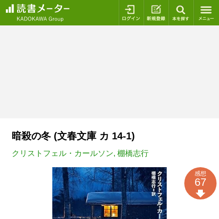
ログイン
新規登録
本を探
暗殺の冬 (文春文庫 カ 14-1)
クリストフェル・カールソン
,
棚橋志行
感想
67