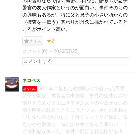
の田舎町ならではの濃密な年代記。語るのが息子
警官の友人作家というのが面白い。事件そのもの
の興味もあるが、特に父と息子の小さい頃からの
（捜査を手伝う）関わりが丹念に描かれていると
ころがポイント高い。
★2
ナイス
コメント(0)
2026/07/25
ネコベス
30年前に起きた連続殺人に関わった警官
ネタバレ
親子や同僚、被害者の家族等、事件の後悲しみや
憤りを抱えたまま生きてきた人々のやるせない心
情を時間の経過とともに描きつつ、事件の真相を
少しずつ浮き彫りにして行くミステリ群像劇。視
点がやや散漫で、特に語り手である作家のパート
に違和感があった。事件に翻弄され憔悴する者