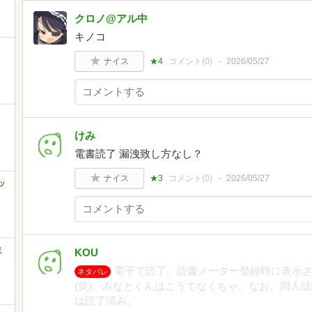
クロノ@アル中
キノコ
ナイス
★4
コメント(
0
)
2026/05/27
けみ
電書読了 漏洩致し方なし？
ナイス
★3
コメント(
0
)
2026/05/27
ッ
ミ
KOU
電子で読了。読書メーター登録時に表示
ネタバレ
(笑)。みなとくんはこうでなくちゃ。なお、同人誌
は読了済み。