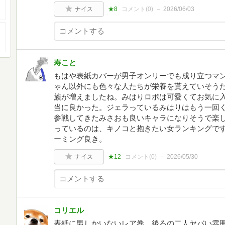
ナイス
★8
コメント(
0
)
2026/06/03
寿こと
もはや表紙カバーが男子オンリーでも成り立つマ
ゃん以外にも色々な人たちが栄養を貰えていそう
族が増えましたね。みはりロボは可愛くてお気に
当に良かった。ジェラっているみはりはもう一回く
参戦してきたみさおも良いキャラになりそうで楽
っているのは、キノコと抱きたい女ランキングで
ーミング良き。
ナイス
★12
コメント(
0
)
2026/05/30
コリエル
表紙に男しかいないレア巻。後ろの二人ヤバい雰