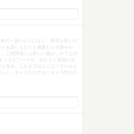
山家の一員のようになり、真尋は母との
ントを楽しんだりと相変わらず賑やか
し、人間関係にも新しい風が…中でも印
まうエピソードや、みなとと真尋の女
紙も含め、これまで以上にユータやみな
嬉しく、ギャグだけでなくキャラ同士の