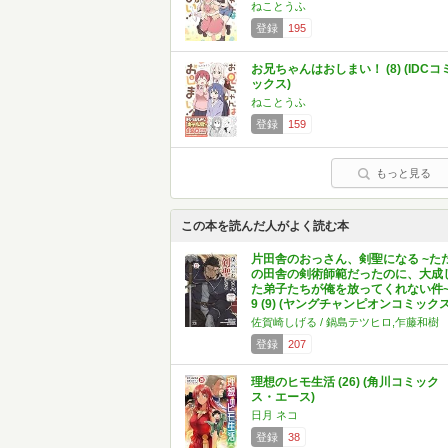
ねことうふ
登録
195
お兄ちゃんはおしまい！ (8) (IDCコ
ックス)
ねことうふ
登録
159
もっと見る
この本を読んだ人がよく読む本
片田舎のおっさん、剣聖になる ~た
の田舎の剣術師範だったのに、大成
た弟子たちが俺を放ってくれない件
9 (9) (ヤングチャンピオンコミックス
佐賀崎しげる / 鍋島テツヒロ,乍藤和樹
登録
207
理想のヒモ生活 (26) (角川コミック
ス・エース)
日月 ネコ
登録
38