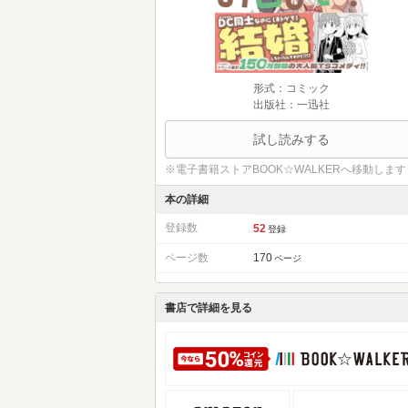
形式：コミック
出版社：一迅社
試し読みする
※電子書籍ストアBOOK☆WALKERへ移動します
本の詳細
登録数
52
登録
ページ数
170
ページ
書店で詳細を見る