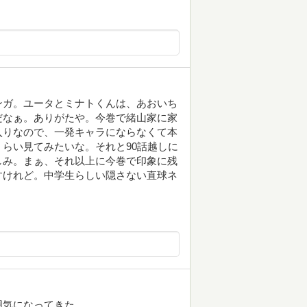
ンガ。ユータとミナトくんは、あおいち
だなぁ。ありがたや。今巻で緒山家に家
入りなので、一発キャラにならなくて本
らい見てみたいな。それと90話越しに
しみ。まぁ、それ以上に今巻で印象に残
すけれど。中学生らしい隠さない直球ネ
囲気になってきた。