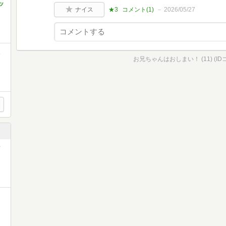
ッ
ナイス
★3
コメント(
1
)
2026/05/27
ミ
お兄ちゃんはおしまい！ (11) (I
ク