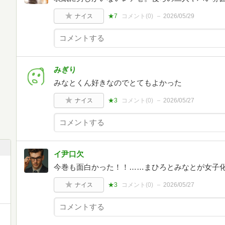
ナイス
★7
コメント(
0
)
2026/05/29
みぎり
みなとくん好きなのでとてもよかった
ナイス
★3
コメント(
0
)
2026/05/27
イ尹口欠
今巻も面白かった！！……まひろとみなとが女子
ナイス
★3
コメント(
0
)
2026/05/27