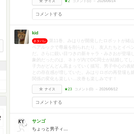
ナイス
★2
コメント(
0
)
2026/06/14
kid
第11巻、みはりが開発したロボットが緒
ネタバレ
ペアルックで尊厳を削られたり、友人たちとイベ
だ。さらに鋭い目つきの新キャラ・みさおが登場
象的だったのは、ネトゲ内でDC同士が結婚してし
子力がどんどん高まっていく描写。男子中心の表
との存在感が増していた。みはりロボの再登場も
関係の変化も楽しい…次巻も楽しみです！
ナイス
★23
コメント(
0
)
2026/06/12
サンゴ
ちょっと男子ィ…