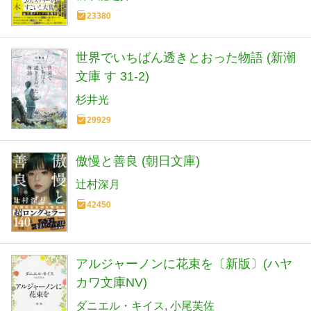
23380
世界でいちばん透きとおった物語 (新潮
文庫 す 31-2)
杉井光
29929
傲慢と善良 (朝日文庫)
辻村深月
42450
アルジャーノンに花束を〔新版〕(ハヤ
カワ文庫NV)
ダニエル・キイス
小尾芙佐