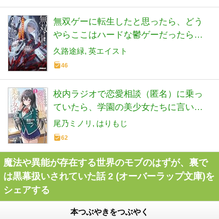
無双ゲーに転生したと思ったら、どう
やらここはハードな鬱ゲーだったらし
い 3 ～聖剣を抱きし最凶少女の蹂躙無
久路途緑
英エイスト
双譚～ (オーバーラップ文庫)
46
校内ラジオで恋愛相談（匿名）に乗っ
ていたら、学園の美少女たちに言い寄
られてた 1 (オーバーラップ文庫)
尾乃ミノリ
はりもじ
62
魔法や異能が存在する世界のモブのはずが、裏で
は黒幕扱いされていた話 2 (オーバーラップ文庫)を
シェアする
本つぶやきをつぶやく