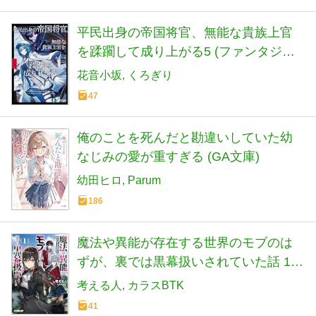
平民出身の帝国将官、無能な貴族上官
を蹂躙して成り上がる5 (ファンタジア
文庫)
花音小坂
くろぎり
47
俺のことを死んだと勘違いしていた幼
なじみの愛が重すぎる (GA文庫)
幼田ヒロ
Parum
186
魔法や異能が存在する世界のモブのは
ずが、裏では黒幕扱いされていた話 1
(オーバーラップ文庫)
考える人
カラスBTK
41