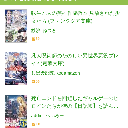
転生凡人の英雄作成教室 見放された少
女たち (ファンタジア文庫)
紗沙
ねつき
59
凡人呪術師のたのしい異世界悪役プレ
イ2 (電撃文庫)
しば犬部隊
kodamazon
56
死亡エンドを回避したギャルゲーのヒ
ロインたちが俺の【日記帳】を読んで
秘密を知ったらしい2 (GA文庫)
addict
へいろー
110