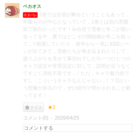
ベカオス
2巻では合宿が舞台ということもあって，
ネタバレ
学園ものが中心となっていて，1巻とは別の雰囲
気で面白かったです！👍合宿で雪春と冬二が競い
合ってる中，裏ではどこぞの闇組織が冬二を狙っ
て...？暗躍していたり，後半から一気に戦闘シー
ンが出てきて，雪春たちが巻き込まれたりして，
盛り上がりを見せて幕切れでした💦一つひとつの
キャラ設定や背景設定に対して，説明が足りなく
てすごく消化不良です...！ただ，キャラ魅力的で
すし，こういうキャラなんじゃない...！？🤔とい
う想像が捗るので，ぜひ続刊で明かされること願
ってます！
★2
ナイス
コメント(0)
2026/04/25