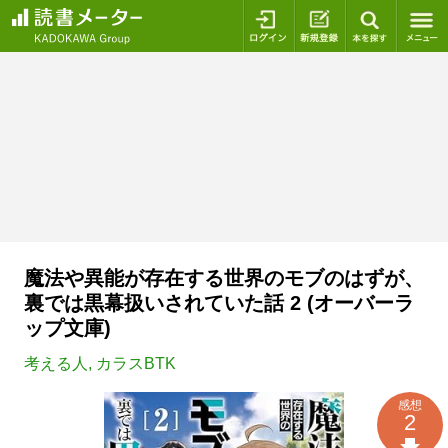
ログイン
新規登録
本を探
魔法や異能が存在する世界のモブのはずが、
裏では黒幕扱いされていた話 2 (オーバーラ
ップ文庫)
考える人
,
カラスBTK
感想
2