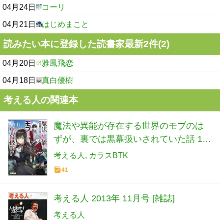
04月24日
コーリ
04月21日
はじめまこと
読みたい本に登録した読書家最新2件(2)
04月20日
雅鳳飛恋
04月18日
真白優樹
考える人の関連本
魔法や異能が存在する世界のモブのは
ずが、裏では黒幕扱いされていた話 1
(オーバーラップ文庫)
考える人
カラスBTK
41
考える人 2013年 11月号 [雑誌]
考える人