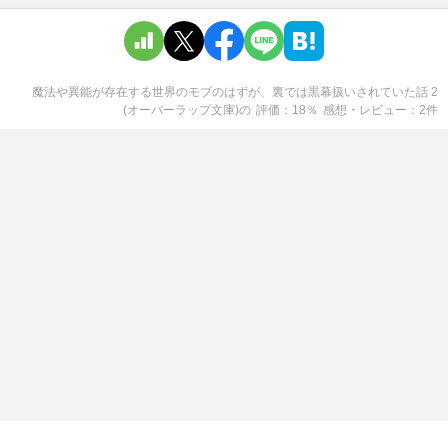
魔法や異能が存在する世界のモブのはずが、裏では黒幕扱いされていた話 2
(オーバーラップ文庫)
の
評価
18
％
感想・レビュー
2
件