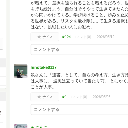
が増えて、選択を迫られることも増えるだろう。
を持ち続けよう。自分はそうやって生きてきたん
から問いかけてくる。学び続けること、歩みを止
る世界がある。リスクを最小限にして生きる選択
はない。挑戦したい人にお勧め。
ナイス
★124
コメント(
0
)
2026/05/12
hinotake0117
娘さんに「遺書」として、自らの考え方、生き方指
は大事に。 波風は立っていて当たり前。 とにか
ことが大事。
ナイス
★1
コメント(
0
)
2026/05/05
みじんこ