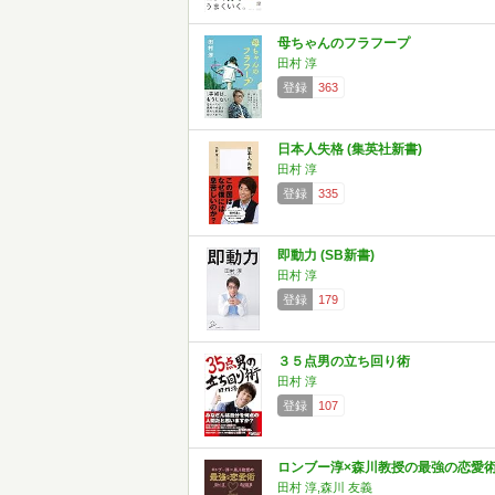
母ちゃんのフラフープ
田村 淳
登録
363
日本人失格 (集英社新書)
田村 淳
登録
335
即動力 (SB新書)
田村 淳
登録
179
３５点男の立ち回り術
田村 淳
登録
107
ロンブー淳×森川教授の最強の恋愛
田村 淳,森川 友義