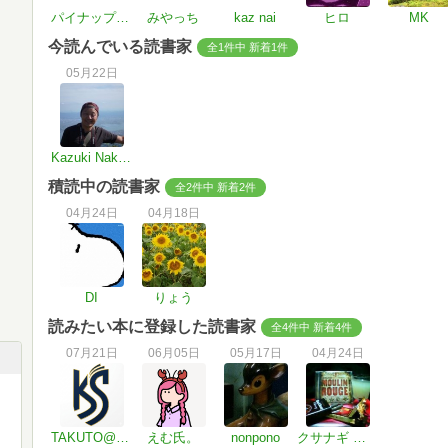
パイナップルレモン
みやっち
kaz nai
ヒロ
MK
今読んでいる読書家
全1件中 新着1件
05月22日
Kazuki Nakamura
積読中の読書家
全2件中 新着2件
04月24日
04月18日
DI
りょう
読みたい本に登録した読書家
全4件中 新着4件
07月21日
06月05日
05月17日
04月24日
TAKUTO@川崎サンライズ読書会
えむ氏。
nonpono
クサナギ 「読んでる本」＝「バイブル本」