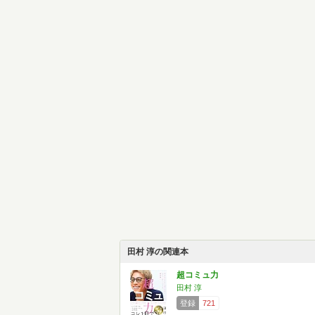
田村 淳の関連本
超コミュ力
田村 淳
登録
721