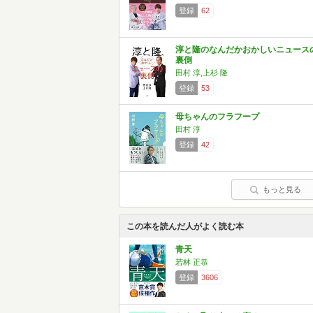
登録
62
淳と隆のなんだかおかしいニュース
裏側
田村 淳,上杉 隆
登録
53
母ちゃんのフラフープ
田村 淳
登録
42
もっと見る
この本を読んだ人がよく読む本
青天
若林 正恭
登録
3606