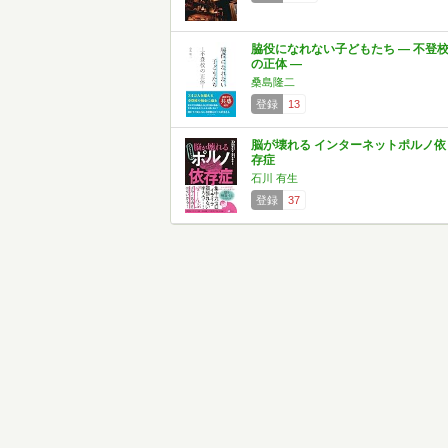
脇役になれない子どもたち ― 不登
の正体 ―
桑島隆二
登録
13
脳が壊れる インターネットポルノ依
存症
石川 有生
登録
37