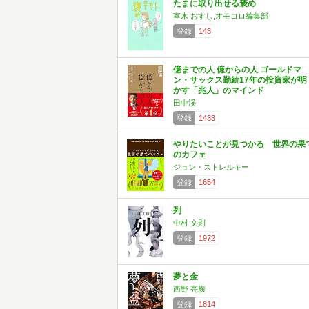
たまに取り出せる褒め
室木 おすし,オモコロ編集部
登録
143
億までの人 億からの人 ゴールドマ
ン・サックス勤続17年の投資家が明
かす「兆人」のマインド
田中渓
登録
1433
やりたいことが見つかる 世界の果
のカフェ
ジョン・ストレルキー
登録
1654
列
中村 文則
登録
1972
夢と金
西野 亮廣
登録
1814