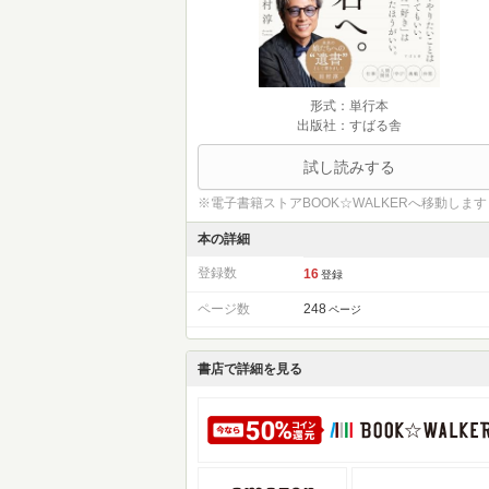
形式：単行本
出版社：すばる舎
試し読みする
※電子書籍ストアBOOK☆WALKERへ移動します
本の詳細
登録数
16
登録
ページ数
248
ページ
書店で詳細を見る