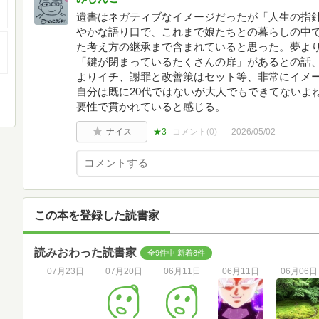
遺書はネガティブなイメージだったが「人生の指
やかな語り口で、これまで娘たちとの暮らしの中
た考え方の継承まで含まれていると思った。夢よ
「鍵が閉まっているたくさんの扉」があるとの話
よりイチ、謝罪と改善策はセット等、非常にイメ
自分は既に20代ではないが大人でもできてないよ
要性で貫かれていると感じる。
ナイス
★3
コメント(
0
)
2026/05/02
この本を登録した読書家
読みおわった読書家
全9件中 新着8件
07月23日
07月20日
06月11日
06月11日
06月06日